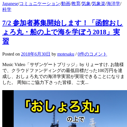
Japanese
/
コミュニケーション
/
動画
/
教育
/
気象
/
気象楽
/
海洋学
/
科学
7/2 参加者募集開始します！「函館おし
ょろ丸・船の上で海を学ぼう2018」実
習
Posted
on
2018年6月30日
by
motesaku
/
0件のコメント
Music Video「サザンゲートブリッジ」by りょーすけ. お陰様
で、クラウドファンディングの最低目標だった100万円を達
成し、おしょろ丸での海洋学実習が実現できることになりま
した。 周知にご協力下さった皆様、ご支...