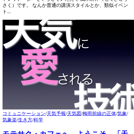
さく）です。 なんか普通の講演スタイルとか、類似イベン
ト...
コミュニケーション
/
天気予報
/
天気図
/
梅雨前線の正体
/
気象
/
気象楽
/
生き方
/
科学