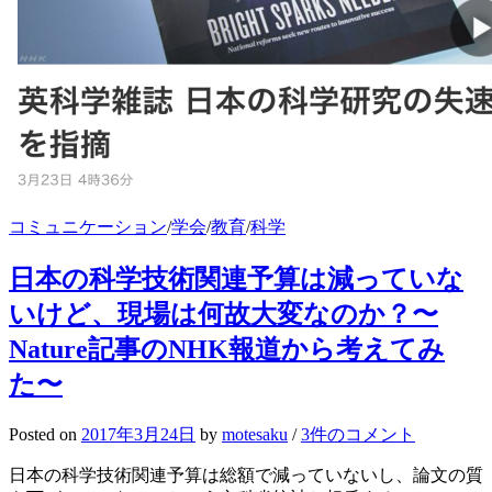
コミュニケーション
/
学会
/
教育
/
科学
日本の科学技術関連予算は減っていな
いけど、現場は何故大変なのか？〜
Nature記事のNHK報道から考えてみ
た〜
Posted
on
2017年3月24日
by
motesaku
/
3件のコメント
日本の科学技術関連予算は総額で減っていないし、論文の質