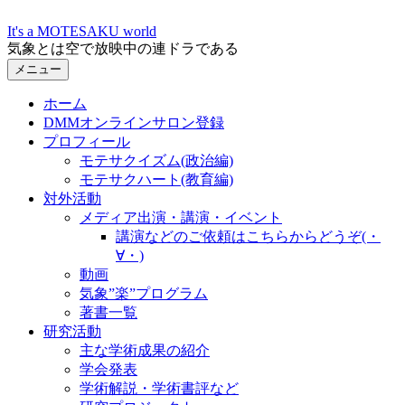
コ
It's a MOTESAKU world
ン
気象とは空で放映中の連ドラである
テ
メニュー
ン
ツ
ホーム
へ
DMMオンラインサロン登録
ス
プロフィール
キ
モテサクイズム(政治編)
ッ
モテサクハート(教育編)
プ
対外活動
メディア出演・講演・イベント
講演などのご依頼はこちらからどうぞ(・
∀・)
動画
気象”楽”プログラム
著書一覧
研究活動
主な学術成果の紹介
学会発表
学術解説・学術書評など