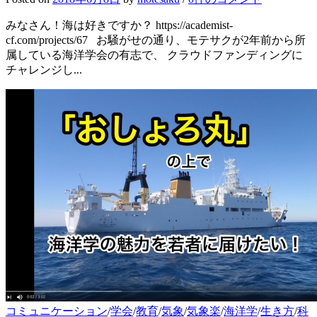
みなさん！海は好きですか？ https://academist-
cf.com/projects/67 お騒がせの通り、モテサクが2年前から所
属している海洋学会の有志で、 クラウドファンディングに
チャレンジし...
コミュニケーション
/
学会
/
教育
/
気象
/
気象楽
/
海洋学
/
生き方
/
科