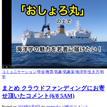
コミュニケーション
/
学会
/
教育
/
気象
/
気象楽
/
海洋学
/
生き方
/
科
学
まとめ クラウドファンディングにお寄
せ頂いたコメント(6/8 5AM)
Posted
on
2018年6月8日
by
motesaku
/
0件のコメント