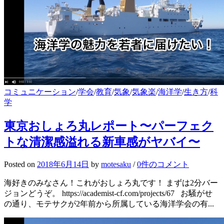
コミュニケーション
/
学会
/
教育
/
気象
/
気象楽
/
海洋学
/
生き方
/
科
学
東京おしょろ丸レポート〜パーフェク
トな清潔感溢れる新車感がヤバイ〜
Posted
on
2018年6月14日
by
motesaku
/
0件のコメント
海好きのみなさん！これがおしょろ丸です！ まずは2分バー
ジョンどうぞ。 https://academist-cf.com/projects/67 お騒がせ
の通り、モテサクが2年前から所属している海洋学会の有...