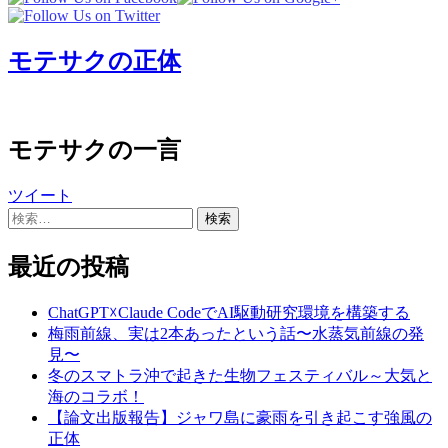
ペ
ー
モテサクの正体
ジ
送
り
モテサクの一言
ツイート
検
索:
最近の投稿
ChatGPT☓Claude CodeでAI駆動研究環境を構築する
梅雨前線、実は2本あったという話〜水蒸気前線の発
見〜
冬のスマトラ沖で起きた生物フェスティバル～大気と
海のコラボ！
【論文出版報告】ジャワ島に豪雨を引き起こす強風の
正体