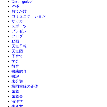
Uncategorized
W杯
おでかけ
コミュニケーション
サッカー
スポーツ
プレゼン
ブログ
動画
天気予報
天気図
子育て
学会
教育
書籍紹介
書評
未分類
梅雨前線の正体
気象
気象楽
海洋学
生き方