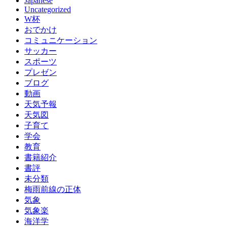
Japanese
Uncategorized
W杯
おでかけ
コミュニケーション
サッカー
スポーツ
プレゼン
ブログ
動画
天気予報
天気図
子育て
学会
教育
書籍紹介
書評
未分類
梅雨前線の正体
気象
気象楽
海洋学