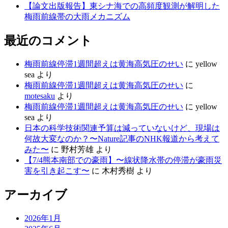
【論文出版報告】東シナ海での高頻度観測が解明した
梅雨前線帯の大雨メカニズム
最近のコメント
梅雨前線停滞1週間超えは黄海高気圧のせい
に
yellow
sea
より
梅雨前線停滞1週間超えは黄海高気圧のせい
に
motesaku
より
梅雨前線停滞1週間超えは黄海高気圧のせい
に
yellow
sea
より
日本の科学技術関連予算は減っていないけど、現場は
何故大変なのか？〜Nature記事のNHK報道から考えて
みた〜
に
野村芳雄
より
【7/4熊本南部での豪雨】〜線状降水帯の停滞が豪雨災
害を引き起こす〜
に
木村秀樹
より
アーカイブ
2026年1月