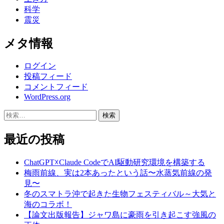
科学
震災
メタ情報
ログイン
投稿フィード
コメントフィード
WordPress.org
検
索:
最近の投稿
ChatGPT☓Claude CodeでAI駆動研究環境を構築する
梅雨前線、実は2本あったという話〜水蒸気前線の発
見〜
冬のスマトラ沖で起きた生物フェスティバル～大気と
海のコラボ！
【論文出版報告】ジャワ島に豪雨を引き起こす強風の