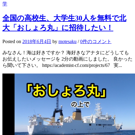
学
全国の高校生、大学生30人を無料で北
大「おしょろ丸」に招待したい！
Posted
on
2018年6月4日
by
motesaku
/
0件のコメント
みなさん！海は好きですか？ 海好きなアナタにどうしても
お伝えしたいメッセージを 2分の動画にしました。 良かった
ら聞いて下さい。 https://academist-cf.com/projects/67 実...