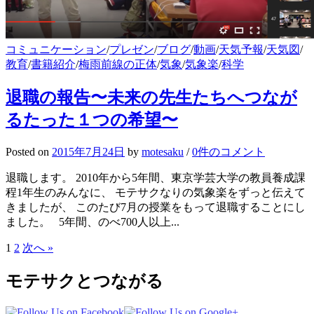
コミュニケーション
/
プレゼン
/
ブログ
/
動画
/
天気予報
/
天気図
/
教育
/
書籍紹介
/
梅雨前線の正体
/
気象
/
気象楽
/
科学
退職の報告〜未来の先生たちへつなが
るたった１つの希望〜
Posted
on
2015年7月24日
by
motesaku
/
0件のコメント
退職します。 2010年から5年間、東京学芸大学の教員養成課
程1年生のみんなに、 モテサクなりの気象楽をずっと伝えて
きましたが、 このたび7月の授業をもって退職することにし
ました。 5年間、のべ700人以上...
1
2
次へ »
投
稿
モテサクとつながる
の