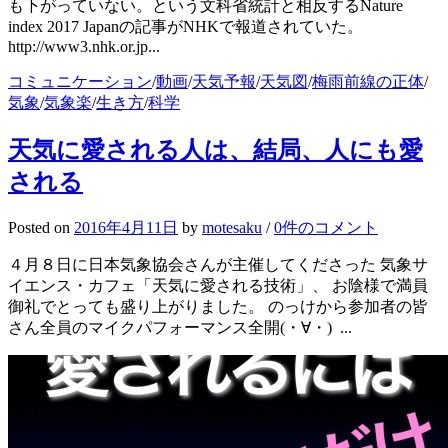
も下がっていない。という文科省統計と相反するNature
index 2017 Japanの記事がNHKで報道されていた。
http://www3.nhk.or.jp...
コミュニケーション
/
動画
/
天気予報
/
天気図
/
梅雨前線の正体
/
気象
/
気象楽
/
生き方
/
科学
天気に愛される人は、結局、人にも愛
される
Posted
on
2016年4月11日
by
motesaku
/
0件のコメント
４月８日に日本気象協会さんが主催してくださった 気象サ
イエンス・カフェ「天気に愛される技術」、 お陰様で満員
御礼でとっても盛り上がりました。 のっけから参加者の皆
さん全員のマイクパフォーマンス全開(・∀・) ...