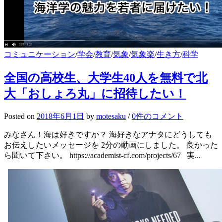
コミュニケーション
/
学会
/
教育
/
気象
/
気象楽
/
生き方
/
科学
全国の高校生、大学生40人を無料で北
大「おしょろ丸」に招待したい！
Posted
on
2018年6月1日
by
motesaku
/
0件のコメント
みなさん！海は好きですか？ 海好きなアナタにどうしても
お伝えしたいメッセージを 2分の動画にしました。 良かった
ら聞いて下さい。 https://academist-cf.com/projects/67 実...