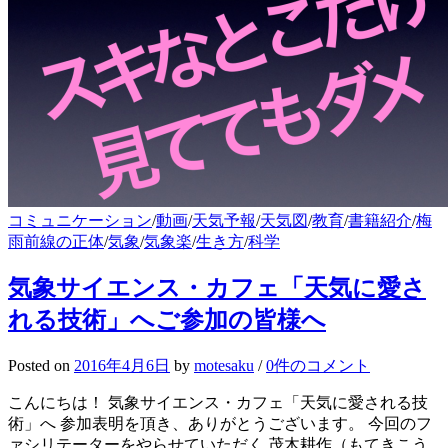
コミュニケーション
/
動画
/
天気予報
/
天気図
/
教育
/
書籍紹介
/
梅
雨前線の正体
/
気象
/
気象楽
/
生き方
/
科学
気象サイエンス・カフェ「天気に愛さ
れる技術」へご参加の皆様へ
Posted
on
2016年4月6日
by
motesaku
/
0件のコメント
こんにちは！ 気象サイエンス・カフェ「天気に愛される技
術」へ 参加表明を頂き、ありがとうございます。 今回のフ
ァシリテーターをやらせていただく 茂木耕作（もてきこう