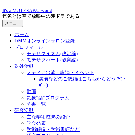
コ
It's a MOTESAKU world
ン
気象とは空で放映中の連ドラである
テ
メニュー
ン
ツ
ホーム
へ
DMMオンラインサロン登録
ス
プロフィール
キ
モテサクイズム(政治編)
ッ
モテサクハート(教育編)
プ
対外活動
メディア出演・講演・イベント
講演などのご依頼はこちらからどうぞ(・
∀・)
動画
気象”楽”プログラム
著書一覧
研究活動
主な学術成果の紹介
学会発表
学術解説・学術書評など