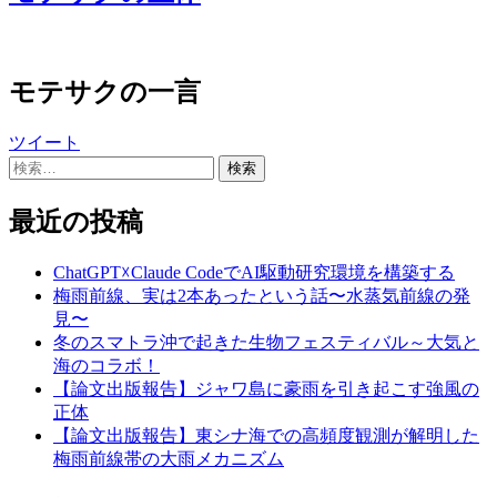
モテサクの一言
ツイート
検
索:
最近の投稿
ChatGPT☓Claude CodeでAI駆動研究環境を構築する
梅雨前線、実は2本あったという話〜水蒸気前線の発
見〜
冬のスマトラ沖で起きた生物フェスティバル～大気と
海のコラボ！
【論文出版報告】ジャワ島に豪雨を引き起こす強風の
正体
【論文出版報告】東シナ海での高頻度観測が解明した
梅雨前線帯の大雨メカニズム