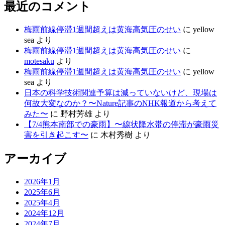
最近のコメント
梅雨前線停滞1週間超えは黄海高気圧のせい
に
yellow
sea
より
梅雨前線停滞1週間超えは黄海高気圧のせい
に
motesaku
より
梅雨前線停滞1週間超えは黄海高気圧のせい
に
yellow
sea
より
日本の科学技術関連予算は減っていないけど、現場は
何故大変なのか？〜Nature記事のNHK報道から考えて
みた〜
に
野村芳雄
より
【7/4熊本南部での豪雨】〜線状降水帯の停滞が豪雨災
害を引き起こす〜
に
木村秀樹
より
アーカイブ
2026年1月
2025年6月
2025年4月
2024年12月
2024年7月