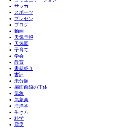
サッカー
スポーツ
プレゼン
ブログ
動画
天気予報
天気図
子育て
学会
教育
書籍紹介
書評
未分類
梅雨前線の正体
気象
気象楽
海洋学
生き方
科学
震災