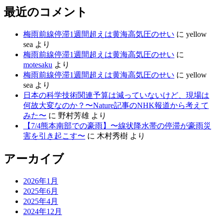
最近のコメント
梅雨前線停滞1週間超えは黄海高気圧のせい
に
yellow
sea
より
梅雨前線停滞1週間超えは黄海高気圧のせい
に
motesaku
より
梅雨前線停滞1週間超えは黄海高気圧のせい
に
yellow
sea
より
日本の科学技術関連予算は減っていないけど、現場は
何故大変なのか？〜Nature記事のNHK報道から考えて
みた〜
に
野村芳雄
より
【7/4熊本南部での豪雨】〜線状降水帯の停滞が豪雨災
害を引き起こす〜
に
木村秀樹
より
アーカイブ
2026年1月
2025年6月
2025年4月
2024年12月