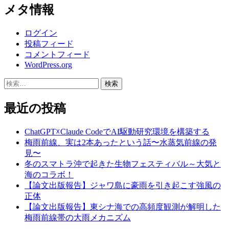
メタ情報
ログイン
投稿フィード
コメントフィード
WordPress.org
検
索:
最近の投稿
ChatGPT☓Claude CodeでAI駆動研究環境を構築する
梅雨前線、実は2本あったという話〜水蒸気前線の発
見〜
冬のスマトラ沖で起きた生物フェスティバル～大気と
海のコラボ！
【論文出版報告】ジャワ島に豪雨を引き起こす強風の
正体
【論文出版報告】東シナ海での高頻度観測が解明した
梅雨前線帯の大雨メカニズム