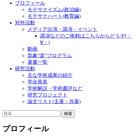
プロフィール
モテサクイズム(政治編)
モテサクハート(教育編)
対外活動
メディア出演・講演・イベント
講演などのご依頼はこちらからどうぞ(・
∀・)
動画
気象”楽”プログラム
著書一覧
研究活動
主な学術成果の紹介
学会発表
学術解説・学術書評など
研究プロジェクト
論文リスト(主著・共著)
検
索:
プロフィール