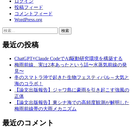
ログイン
投稿フィード
コメントフィード
WordPress.org
検
索:
最近の投稿
ChatGPT☓Claude CodeでAI駆動研究環境を構築する
梅雨前線、実は2本あったという話〜水蒸気前線の発
見〜
冬のスマトラ沖で起きた生物フェスティバル～大気と
海のコラボ！
【論文出版報告】ジャワ島に豪雨を引き起こす強風の
正体
【論文出版報告】東シナ海での高頻度観測が解明した
梅雨前線帯の大雨メカニズム
最近のコメント