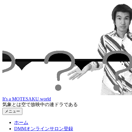
コ
ン
テ
ン
ツ
へ
ス
キ
ッ
プ
It's a MOTESAKU world
気象とは空で放映中の連ドラである
メニュー
ホーム
DMMオンラインサロン登録