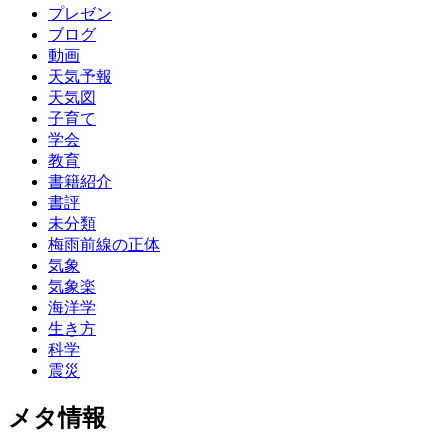
プレゼン
ブログ
動画
天気予報
天気図
子育て
学会
教育
書籍紹介
書評
未分類
梅雨前線の正体
気象
気象楽
海洋学
生き方
科学
震災
メタ情報