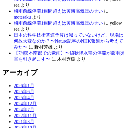
sea
より
梅雨前線停滞1週間超えは黄海高気圧のせい
に
motesaku
より
梅雨前線停滞1週間超えは黄海高気圧のせい
に
yellow
sea
より
日本の科学技術関連予算は減っていないけど、現場は
何故大変なのか？〜Nature記事のNHK報道から考えて
みた〜
に
野村芳雄
より
【7/4熊本南部での豪雨】〜線状降水帯の停滞が豪雨災
害を引き起こす〜
に
木村秀樹
より
アーカイブ
2026年1月
2025年6月
2025年4月
2024年12月
2024年7月
2022年11月
2021年3月
2020年10月