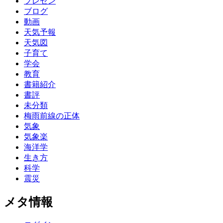
プレゼン
ブログ
動画
天気予報
天気図
子育て
学会
教育
書籍紹介
書評
未分類
梅雨前線の正体
気象
気象楽
海洋学
生き方
科学
震災
メタ情報