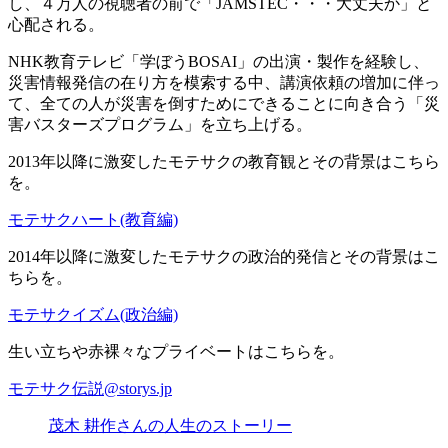
し、４万人の視聴者の前で「JAMSTEC・・・大丈夫か」と
心配される。
NHK教育テレビ「学ぼうBOSAI」の出演・製作を経験し、
災害情報発信の在り方を模索する中、講演依頼の増加に伴っ
て、全ての人が災害を倒すためにできることに向き合う「災
害バスターズプログラム」を立ち上げる。
2013年以降に激変したモテサクの教育観とその背景はこちら
を。
モテサクハート(教育編)
2014年以降に激変したモテサクの政治的発信とその背景はこ
ちらを。
モテサクイズム(政治編)
生い立ちや赤裸々なプライベートはこちらを。
モテサク伝説@storys.jp
茂木 耕作さんの人生のストーリー