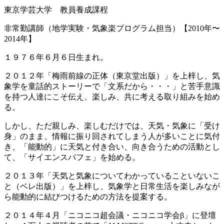
東京学芸大学 教員養成課程
非常勤講師（地学実験・気象楽プログラム担当）【2010年〜
2014年】
１９７６年６月６日生まれ。
２０１２年「梅雨前線の正体（東京堂出版）」を上梓し、気
象学を童話的ストーリーで「文系だから・・・」と苦手意識
を持つ人達にこそ伝え、楽しみ、共に考える取り組みを始め
る。
しかし、ただ親しみ、楽しむだけでは、天気・気象に「受け
身」のまま、情報に振り回されてしまう人が多いことに気付
き、「能動的」に天気と付き合い、向き合うための活動とし
て、「サイエンスパフェ」を始める。
２０１３年「天気と気象についてわかっていることいないこ
と（ベレ出版）」を上梓し、気象学と日常生活を楽しみなが
ら能動的に結びつけるための方法を提案する。
２０１４年４月「ニコニコ超会議・ニコニコ学会β」に登壇