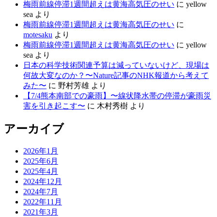
梅雨前線停滞1週間超えは黄海高気圧のせい
に
yellow
sea
より
梅雨前線停滞1週間超えは黄海高気圧のせい
に
motesaku
より
梅雨前線停滞1週間超えは黄海高気圧のせい
に
yellow
sea
より
日本の科学技術関連予算は減っていないけど、現場は
何故大変なのか？〜Nature記事のNHK報道から考えて
みた〜
に
野村芳雄
より
【7/4熊本南部での豪雨】〜線状降水帯の停滞が豪雨災
害を引き起こす〜
に
木村秀樹
より
アーカイブ
2026年1月
2025年6月
2025年4月
2024年12月
2024年7月
2022年11月
2021年3月