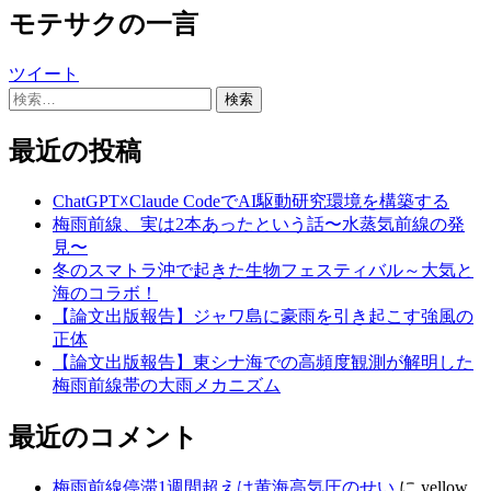
モテサクの一言
ツイート
検
索:
最近の投稿
ChatGPT☓Claude CodeでAI駆動研究環境を構築する
梅雨前線、実は2本あったという話〜水蒸気前線の発
見〜
冬のスマトラ沖で起きた生物フェスティバル～大気と
海のコラボ！
【論文出版報告】ジャワ島に豪雨を引き起こす強風の
正体
【論文出版報告】東シナ海での高頻度観測が解明した
梅雨前線帯の大雨メカニズム
最近のコメント
梅雨前線停滞1週間超えは黄海高気圧のせい
に
yellow