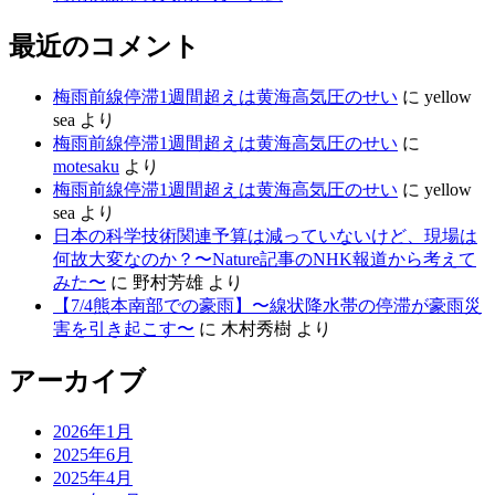
最近のコメント
梅雨前線停滞1週間超えは黄海高気圧のせい
に
yellow
sea
より
梅雨前線停滞1週間超えは黄海高気圧のせい
に
motesaku
より
梅雨前線停滞1週間超えは黄海高気圧のせい
に
yellow
sea
より
日本の科学技術関連予算は減っていないけど、現場は
何故大変なのか？〜Nature記事のNHK報道から考えて
みた〜
に
野村芳雄
より
【7/4熊本南部での豪雨】〜線状降水帯の停滞が豪雨災
害を引き起こす〜
に
木村秀樹
より
アーカイブ
2026年1月
2025年6月
2025年4月