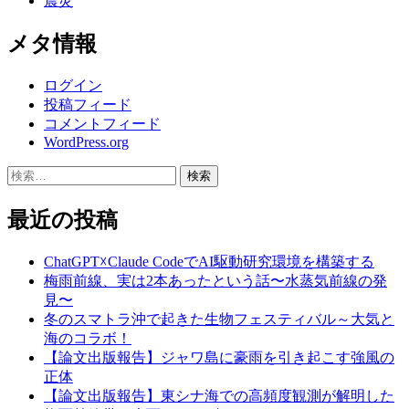
震災
メタ情報
ログイン
投稿フィード
コメントフィード
WordPress.org
検
索:
最近の投稿
ChatGPT☓Claude CodeでAI駆動研究環境を構築する
梅雨前線、実は2本あったという話〜水蒸気前線の発
見〜
冬のスマトラ沖で起きた生物フェスティバル～大気と
海のコラボ！
【論文出版報告】ジャワ島に豪雨を引き起こす強風の
正体
【論文出版報告】東シナ海での高頻度観測が解明した