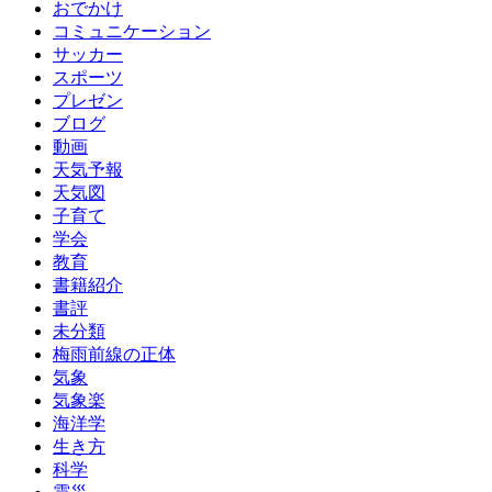
おでかけ
コミュニケーション
サッカー
スポーツ
プレゼン
ブログ
動画
天気予報
天気図
子育て
学会
教育
書籍紹介
書評
未分類
梅雨前線の正体
気象
気象楽
海洋学
生き方
科学