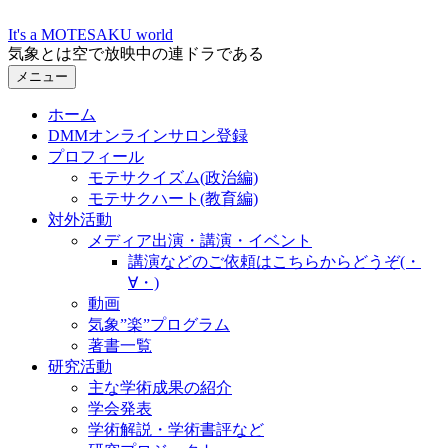
コ
It's a MOTESAKU world
ン
気象とは空で放映中の連ドラである
テ
メニュー
ン
ツ
ホーム
へ
DMMオンラインサロン登録
ス
プロフィール
キ
モテサクイズム(政治編)
ッ
モテサクハート(教育編)
プ
対外活動
メディア出演・講演・イベント
講演などのご依頼はこちらからどうぞ(・
∀・)
動画
気象”楽”プログラム
著書一覧
研究活動
主な学術成果の紹介
学会発表
学術解説・学術書評など