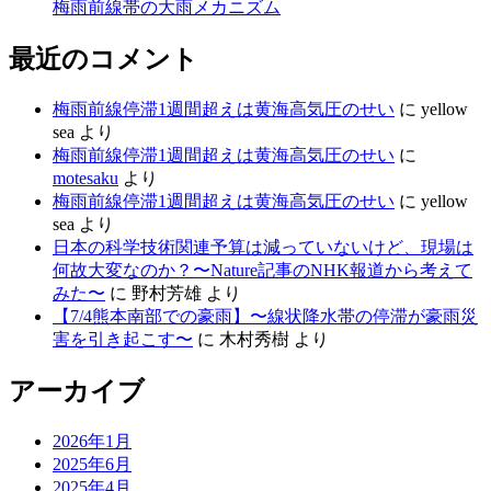
梅雨前線帯の大雨メカニズム
最近のコメント
梅雨前線停滞1週間超えは黄海高気圧のせい
に
yellow
sea
より
梅雨前線停滞1週間超えは黄海高気圧のせい
に
motesaku
より
梅雨前線停滞1週間超えは黄海高気圧のせい
に
yellow
sea
より
日本の科学技術関連予算は減っていないけど、現場は
何故大変なのか？〜Nature記事のNHK報道から考えて
みた〜
に
野村芳雄
より
【7/4熊本南部での豪雨】〜線状降水帯の停滞が豪雨災
害を引き起こす〜
に
木村秀樹
より
アーカイブ
2026年1月
2025年6月
2025年4月