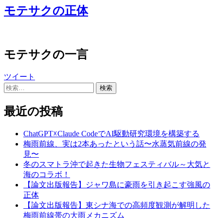
モテサクの正体
モテサクの一言
ツイート
検
索:
最近の投稿
ChatGPT☓Claude CodeでAI駆動研究環境を構築する
梅雨前線、実は2本あったという話〜水蒸気前線の発
見〜
冬のスマトラ沖で起きた生物フェスティバル～大気と
海のコラボ！
【論文出版報告】ジャワ島に豪雨を引き起こす強風の
正体
【論文出版報告】東シナ海での高頻度観測が解明した
梅雨前線帯の大雨メカニズム