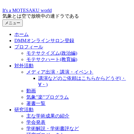
コ
It's a MOTESAKU world
ン
気象とは空で放映中の連ドラである
テ
メニュー
ン
ツ
ホーム
へ
DMMオンラインサロン登録
ス
プロフィール
キ
モテサクイズム(政治編)
ッ
モテサクハート(教育編)
プ
対外活動
メディア出演・講演・イベント
講演などのご依頼はこちらからどうぞ(・
∀・)
動画
気象”楽”プログラム
著書一覧
研究活動
主な学術成果の紹介
学会発表
学術解説・学術書評など