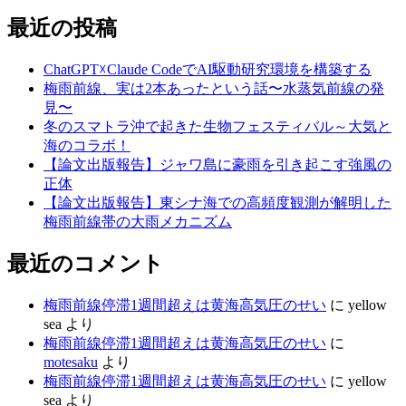
索:
最近の投稿
ChatGPT☓Claude CodeでAI駆動研究環境を構築する
梅雨前線、実は2本あったという話〜水蒸気前線の発
見〜
冬のスマトラ沖で起きた生物フェスティバル～大気と
海のコラボ！
【論文出版報告】ジャワ島に豪雨を引き起こす強風の
正体
【論文出版報告】東シナ海での高頻度観測が解明した
梅雨前線帯の大雨メカニズム
最近のコメント
梅雨前線停滞1週間超えは黄海高気圧のせい
に
yellow
sea
より
梅雨前線停滞1週間超えは黄海高気圧のせい
に
motesaku
より
梅雨前線停滞1週間超えは黄海高気圧のせい
に
yellow
sea
より