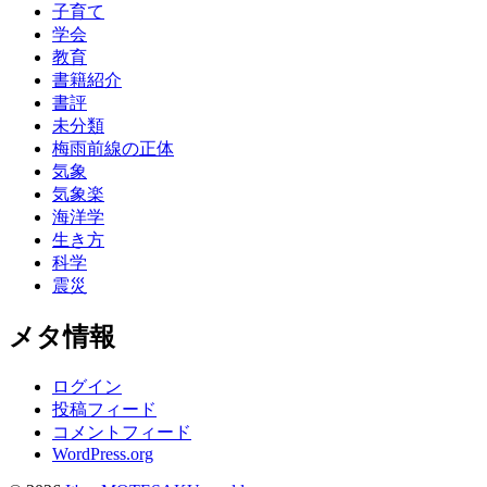
子育て
学会
教育
書籍紹介
書評
未分類
梅雨前線の正体
気象
気象楽
海洋学
生き方
科学
震災
メタ情報
ログイン
投稿フィード
コメントフィード
WordPress.org