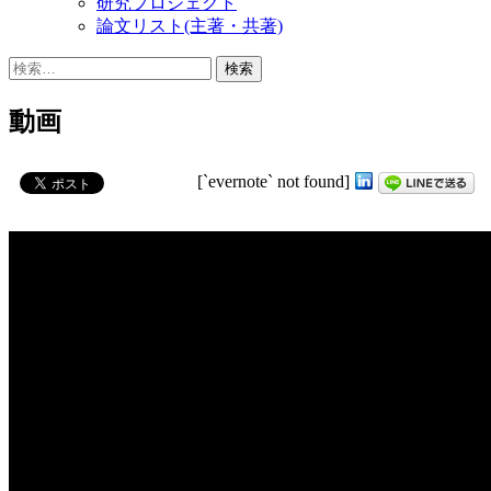
研究プロジェクト
論文リスト(主著・共著)
検
索:
動画
[`evernote` not found]