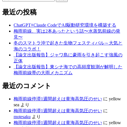
索:
最近の投稿
ChatGPT☓Claude CodeでAI駆動研究環境を構築する
梅雨前線、実は2本あったという話〜水蒸気前線の発
見〜
冬のスマトラ沖で起きた生物フェスティバル～大気と
海のコラボ！
【論文出版報告】ジャワ島に豪雨を引き起こす強風の
正体
【論文出版報告】東シナ海での高頻度観測が解明した
梅雨前線帯の大雨メカニズム
最近のコメント
梅雨前線停滞1週間超えは黄海高気圧のせい
に
yellow
sea
より
梅雨前線停滞1週間超えは黄海高気圧のせい
に
motesaku
より
梅雨前線停滞1週間超えは黄海高気圧のせい
に
yellow