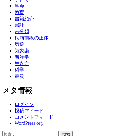
学会
教育
書籍紹介
書評
未分類
梅雨前線の正体
気象
気象楽
海洋学
生き方
科学
震災
メタ情報
ログイン
投稿フィード
コメントフィード
WordPress.org
検