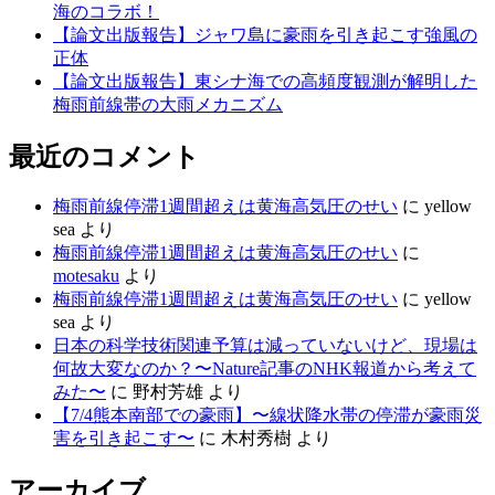
海のコラボ！
【論文出版報告】ジャワ島に豪雨を引き起こす強風の
正体
【論文出版報告】東シナ海での高頻度観測が解明した
梅雨前線帯の大雨メカニズム
最近のコメント
梅雨前線停滞1週間超えは黄海高気圧のせい
に
yellow
sea
より
梅雨前線停滞1週間超えは黄海高気圧のせい
に
motesaku
より
梅雨前線停滞1週間超えは黄海高気圧のせい
に
yellow
sea
より
日本の科学技術関連予算は減っていないけど、現場は
何故大変なのか？〜Nature記事のNHK報道から考えて
みた〜
に
野村芳雄
より
【7/4熊本南部での豪雨】〜線状降水帯の停滞が豪雨災
害を引き起こす〜
に
木村秀樹
より
アーカイブ