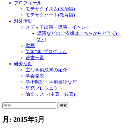
プロフィール
モテサクイズム(政治編)
モテサクハート(教育編)
対外活動
メディア出演・講演・イベント
講演などのご依頼はこちらからどうぞ(・
∀・)
動画
気象”楽”プログラム
著書一覧
研究活動
主な学術成果の紹介
学会発表
学術解説・学術書評など
研究プロジェクト
論文リスト(主著・共著)
検
索:
月:
2015年5月