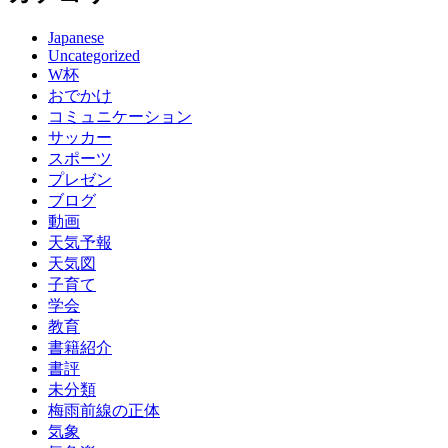
Japanese
Uncategorized
W杯
おでかけ
コミュニケーション
サッカー
スポーツ
プレゼン
ブログ
動画
天気予報
天気図
子育て
学会
教育
書籍紹介
書評
未分類
梅雨前線の正体
気象