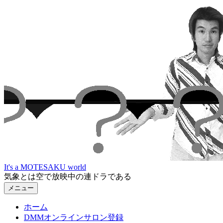
コ
ン
テ
ン
ツ
へ
ス
キ
ッ
プ
It's a MOTESAKU world
気象とは空で放映中の連ドラである
メニュー
ホーム
DMMオンラインサロン登録