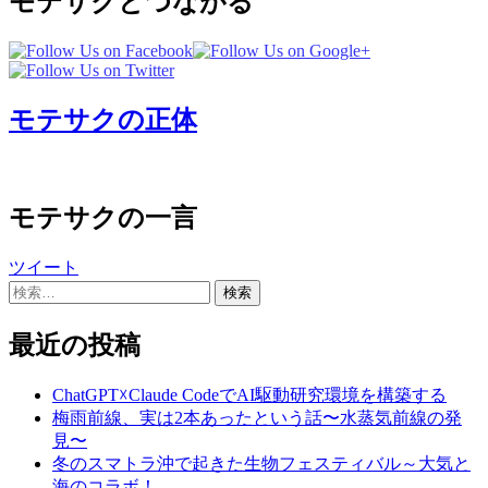
モテサクとつながる
モテサクの正体
モテサクの一言
ツイート
検
索:
最近の投稿
ChatGPT☓Claude CodeでAI駆動研究環境を構築する
梅雨前線、実は2本あったという話〜水蒸気前線の発
見〜
冬のスマトラ沖で起きた生物フェスティバル～大気と
海のコラボ！