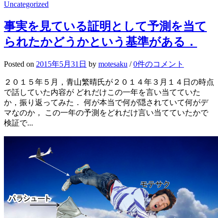
Uncategorized
事実を見ている証明として予測を当て
られたかどうかという基準がある．
Posted
on
2015年5月31日
by
motesaku
/
0件のコメント
２０１５年５月，青山繁晴氏が２０１４年３月１４日の時点
で話していた内容が どれだけこの一年を言い当てていた
か，振り返ってみた． 何が本当で何が隠されていて何がデ
マなのか， この一年の予測をどれだけ言い当てていたかで
検証で...