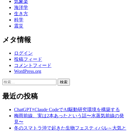
気象楽
海洋学
生き方
科学
震災
メタ情報
ログイン
投稿フィード
コメントフィード
WordPress.org
検
索:
最近の投稿
ChatGPT☓Claude CodeでAI駆動研究環境を構築する
梅雨前線、実は2本あったという話〜水蒸気前線の発
見〜
冬のスマトラ沖で起きた生物フェスティバル～大気と