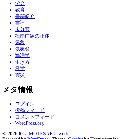
学会
教育
書籍紹介
書評
未分類
梅雨前線の正体
気象
気象楽
海洋学
生き方
科学
震災
メタ情報
ログイン
投稿フィード
コメントフィード
WordPress.org
© 2026
It's a MOTESAKU world