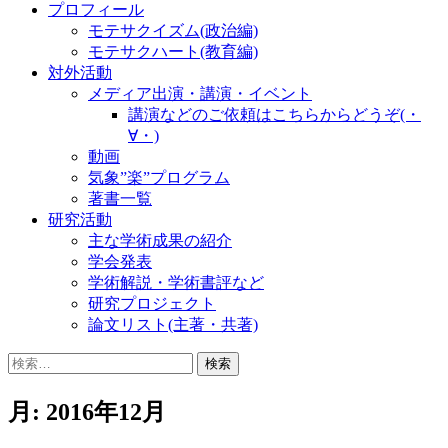
プロフィール
モテサクイズム(政治編)
モテサクハート(教育編)
対外活動
メディア出演・講演・イベント
講演などのご依頼はこちらからどうぞ(・
∀・)
動画
気象”楽”プログラム
著書一覧
研究活動
主な学術成果の紹介
学会発表
学術解説・学術書評など
研究プロジェクト
論文リスト(主著・共著)
検
索:
月:
2016年12月