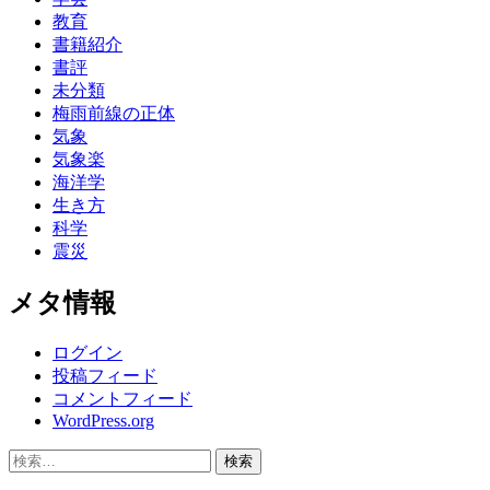
教育
書籍紹介
書評
未分類
梅雨前線の正体
気象
気象楽
海洋学
生き方
科学
震災
メタ情報
ログイン
投稿フィード
コメントフィード
WordPress.org
検
索: