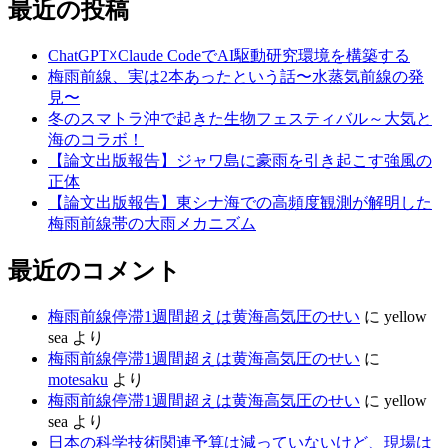
最近の投稿
ChatGPT☓Claude CodeでAI駆動研究環境を構築する
梅雨前線、実は2本あったという話〜水蒸気前線の発
見〜
冬のスマトラ沖で起きた生物フェスティバル～大気と
海のコラボ！
【論文出版報告】ジャワ島に豪雨を引き起こす強風の
正体
【論文出版報告】東シナ海での高頻度観測が解明した
梅雨前線帯の大雨メカニズム
最近のコメント
梅雨前線停滞1週間超えは黄海高気圧のせい
に
yellow
sea
より
梅雨前線停滞1週間超えは黄海高気圧のせい
に
motesaku
より
梅雨前線停滞1週間超えは黄海高気圧のせい
に
yellow
sea
より
日本の科学技術関連予算は減っていないけど、現場は