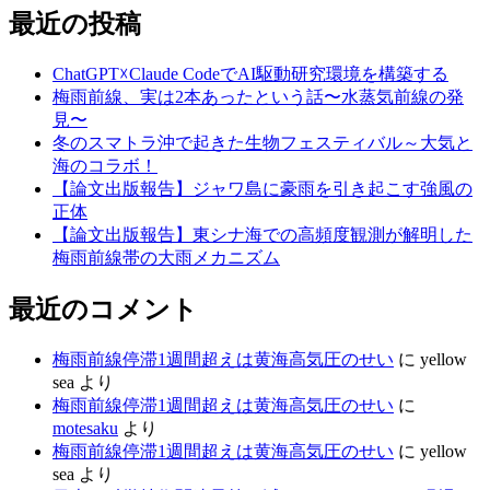
最近の投稿
ChatGPT☓Claude CodeでAI駆動研究環境を構築する
梅雨前線、実は2本あったという話〜水蒸気前線の発
見〜
冬のスマトラ沖で起きた生物フェスティバル～大気と
海のコラボ！
【論文出版報告】ジャワ島に豪雨を引き起こす強風の
正体
【論文出版報告】東シナ海での高頻度観測が解明した
梅雨前線帯の大雨メカニズム
最近のコメント
梅雨前線停滞1週間超えは黄海高気圧のせい
に
yellow
sea
より
梅雨前線停滞1週間超えは黄海高気圧のせい
に
motesaku
より
梅雨前線停滞1週間超えは黄海高気圧のせい
に
yellow
sea
より