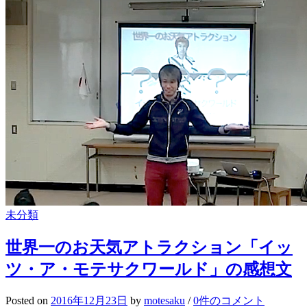
未分類
世界一のお天気アトラクション「イッ
ツ・ア・モテサクワールド」の感想文
Posted
on
2016年12月23日
by
motesaku
/
0件のコメント