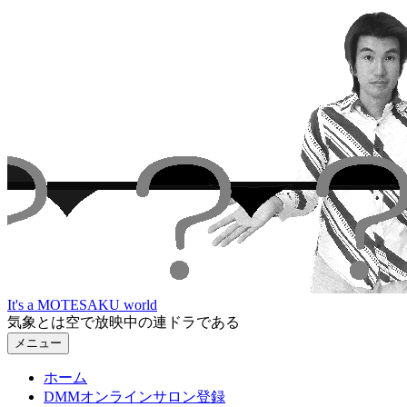
コ
ン
テ
ン
ツ
へ
ス
キ
ッ
プ
It's a MOTESAKU world
気象とは空で放映中の連ドラである
メニュー
ホーム
DMMオンラインサロン登録