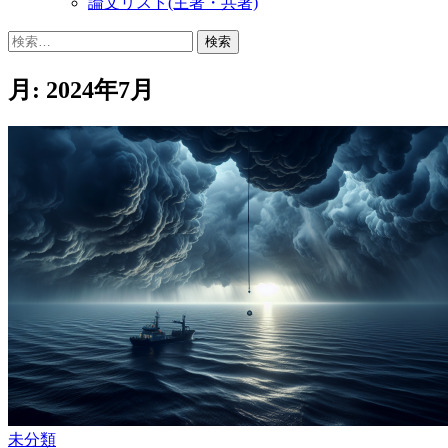
論文リスト(主著・共著)
検
索:
月:
2024年7月
未分類