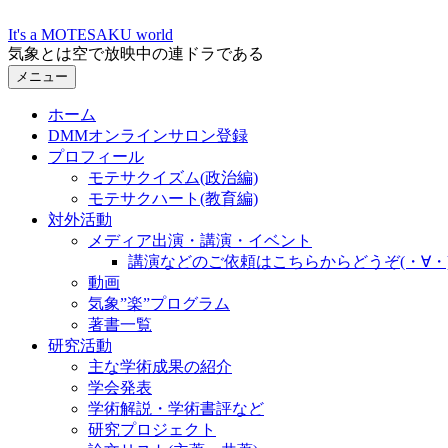
コ
It's a MOTESAKU world
ン
気象とは空で放映中の連ドラである
テ
メニュー
ン
ツ
ホーム
へ
DMMオンラインサロン登録
ス
プロフィール
キ
モテサクイズム(政治編)
ッ
モテサクハート(教育編)
プ
対外活動
メディア出演・講演・イベント
講演などのご依頼はこちらからどうぞ(・∀・
動画
気象”楽”プログラム
著書一覧
研究活動
主な学術成果の紹介
学会発表
学術解説・学術書評など
研究プロジェクト