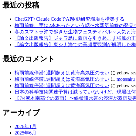
最近の投稿
ChatGPT☓Claude CodeでAI駆動研究環境を構築する
梅雨前線、実は2本あったという話〜水蒸気前線の発見
冬のスマトラ沖で起きた生物フェスティバル～大気と海
【論文出版報告】ジャワ島に豪雨を引き起こす強風の正
【論文出版報告】東シナ海での高頻度観測が解明した梅
最近のコメント
梅雨前線停滞1週間超えは黄海高気圧のせい
に
yellow se
梅雨前線停滞1週間超えは黄海高気圧のせい
に
motesaku
梅雨前線停滞1週間超えは黄海高気圧のせい
に
yellow se
日本の科学技術関連予算は減っていないけど、現場は何故
【7/4熊本南部での豪雨】〜線状降水帯の停滞が豪雨災
アーカイブ
2026年1月
2025年6月