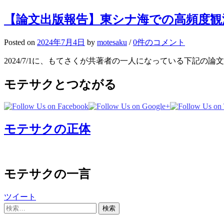
【論文出版報告】東シナ海での高頻度観
Posted
on
2024年7月4日
by
motesaku
/
0件のコメント
2024/7/1に、もてさくが共著者の一人になっている下記の論文が出版されました。 Inten
モテサクとつながる
モテサクの正体
モテサクの一言
ツイート
検
索: