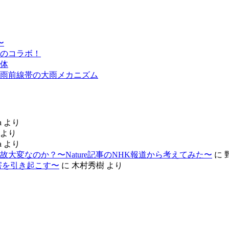
〜
のコラボ！
体
雨前線帯の大雨メカニズム
a
より
より
a
より
大変なのか？〜Nature記事のNHK報道から考えてみた〜
に
害を引き起こす〜
に
木村秀樹
より