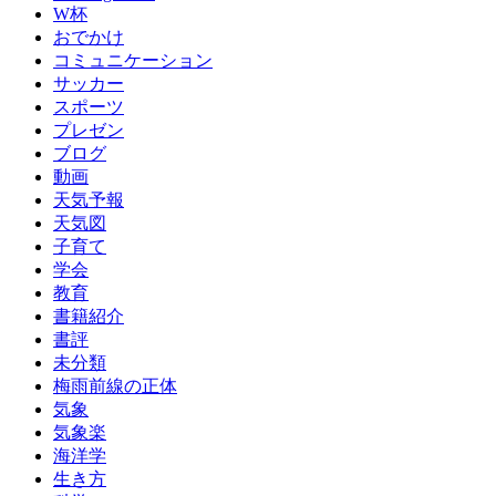
W杯
おでかけ
コミュニケーション
サッカー
スポーツ
プレゼン
ブログ
動画
天気予報
天気図
子育て
学会
教育
書籍紹介
書評
未分類
梅雨前線の正体
気象
気象楽
海洋学
生き方