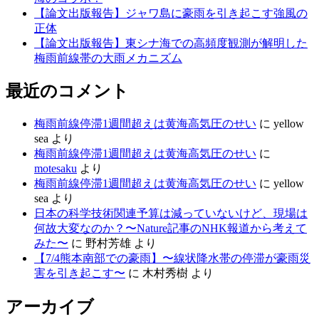
【論文出版報告】ジャワ島に豪雨を引き起こす強風の
正体
【論文出版報告】東シナ海での高頻度観測が解明した
梅雨前線帯の大雨メカニズム
最近のコメント
梅雨前線停滞1週間超えは黄海高気圧のせい
に
yellow
sea
より
梅雨前線停滞1週間超えは黄海高気圧のせい
に
motesaku
より
梅雨前線停滞1週間超えは黄海高気圧のせい
に
yellow
sea
より
日本の科学技術関連予算は減っていないけど、現場は
何故大変なのか？〜Nature記事のNHK報道から考えて
みた〜
に
野村芳雄
より
【7/4熊本南部での豪雨】〜線状降水帯の停滞が豪雨災
害を引き起こす〜
に
木村秀樹
より
アーカイブ