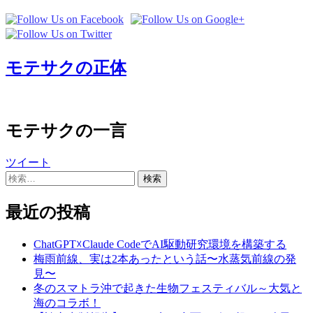
モテサクの正体
モテサクの一言
ツイート
検
索:
最近の投稿
ChatGPT☓Claude CodeでAI駆動研究環境を構築する
梅雨前線、実は2本あったという話〜水蒸気前線の発
見〜
冬のスマトラ沖で起きた生物フェスティバル～大気と
海のコラボ！