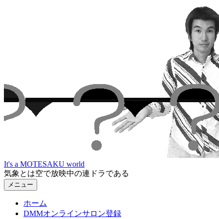
コ
ン
テ
ン
ツ
へ
ス
キ
ッ
プ
It's a MOTESAKU world
気象とは空で放映中の連ドラである
メニュー
ホーム
DMMオンラインサロン登録