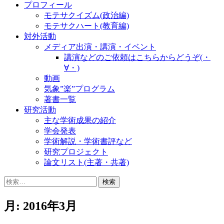
プロフィール
モテサクイズム(政治編)
モテサクハート(教育編)
対外活動
メディア出演・講演・イベント
講演などのご依頼はこちらからどうぞ(・
∀・)
動画
気象”楽”プログラム
著書一覧
研究活動
主な学術成果の紹介
学会発表
学術解説・学術書評など
研究プロジェクト
論文リスト(主著・共著)
検
索:
月:
2016年3月