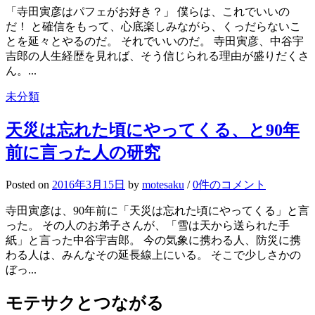
「寺田寅彦はパフェがお好き？」 僕らは、これでいいの
だ！ と確信をもって、心底楽しみながら、くっだらないこ
とを延々とやるのだ。 それでいいのだ。 寺田寅彦、中谷宇
吉郎の人生経歴を見れば、そう信じられる理由が盛りだくさ
ん。...
未分類
天災は忘れた頃にやってくる、と90年
前に言った人の研究
Posted
on
2016年3月15日
by
motesaku
/
0件のコメント
寺田寅彦は、90年前に「天災は忘れた頃にやってくる」と言
った。 その人のお弟子さんが、「雪は天から送られた手
紙」と言った中谷宇吉郎。 今の気象に携わる人、防災に携
わる人は、みんなその延長線上にいる。 そこで少しさかの
ぼっ...
モテサクとつながる