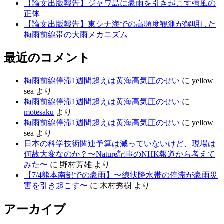
【論文出版報告】ジャワ島に豪雨を引き起こす強風の
正体
【論文出版報告】東シナ海での高頻度観測が解明した
梅雨前線帯の大雨メカニズム
最近のコメント
梅雨前線停滞1週間超えは黄海高気圧のせい
に
yellow
sea
より
梅雨前線停滞1週間超えは黄海高気圧のせい
に
motesaku
より
梅雨前線停滞1週間超えは黄海高気圧のせい
に
yellow
sea
より
日本の科学技術関連予算は減っていないけど、現場は
何故大変なのか？〜Nature記事のNHK報道から考えて
みた〜
に
野村芳雄
より
【7/4熊本南部での豪雨】〜線状降水帯の停滞が豪雨災
害を引き起こす〜
に
木村秀樹
より
アーカイブ