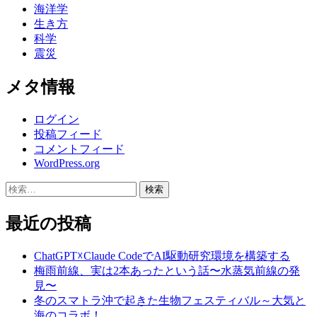
海洋学
生き方
科学
震災
メタ情報
ログイン
投稿フィード
コメントフィード
WordPress.org
検
索:
最近の投稿
ChatGPT☓Claude CodeでAI駆動研究環境を構築する
梅雨前線、実は2本あったという話〜水蒸気前線の発
見〜
冬のスマトラ沖で起きた生物フェスティバル～大気と
海のコラボ！