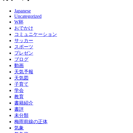
Japanese
Uncategorized
W杯
おでかけ
コミュニケーション
サッカー
スポーツ
プレゼン
ブログ
動画
天気予報
天気図
子育て
学会
教育
書籍紹介
書評
未分類
梅雨前線の正体
気象