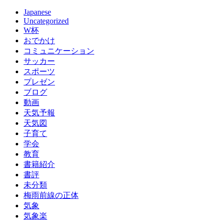
Japanese
Uncategorized
W杯
おでかけ
コミュニケーション
サッカー
スポーツ
プレゼン
ブログ
動画
天気予報
天気図
子育て
学会
教育
書籍紹介
書評
未分類
梅雨前線の正体
気象
気象楽