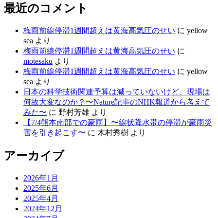
最近のコメント
梅雨前線停滞1週間超えは黄海高気圧のせい
に
yellow
sea
より
梅雨前線停滞1週間超えは黄海高気圧のせい
に
motesaku
より
梅雨前線停滞1週間超えは黄海高気圧のせい
に
yellow
sea
より
日本の科学技術関連予算は減っていないけど、現場は
何故大変なのか？〜Nature記事のNHK報道から考えて
みた〜
に
野村芳雄
より
【7/4熊本南部での豪雨】〜線状降水帯の停滞が豪雨災
害を引き起こす〜
に
木村秀樹
より
アーカイブ
2026年1月
2025年6月
2025年4月
2024年12月