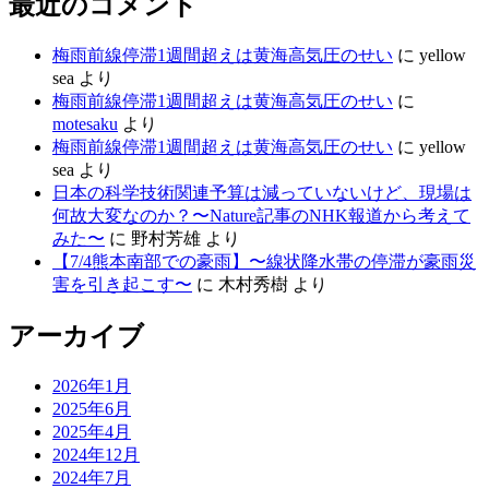
最近のコメント
梅雨前線停滞1週間超えは黄海高気圧のせい
に
yellow
sea
より
梅雨前線停滞1週間超えは黄海高気圧のせい
に
motesaku
より
梅雨前線停滞1週間超えは黄海高気圧のせい
に
yellow
sea
より
日本の科学技術関連予算は減っていないけど、現場は
何故大変なのか？〜Nature記事のNHK報道から考えて
みた〜
に
野村芳雄
より
【7/4熊本南部での豪雨】〜線状降水帯の停滞が豪雨災
害を引き起こす〜
に
木村秀樹
より
アーカイブ
2026年1月
2025年6月
2025年4月
2024年12月
2024年7月