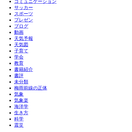
コミュニケーション
サッカー
スポーツ
プレゼン
ブログ
動画
天気予報
天気図
子育て
学会
教育
書籍紹介
書評
未分類
梅雨前線の正体
気象
気象楽
海洋学
生き方
科学
震災