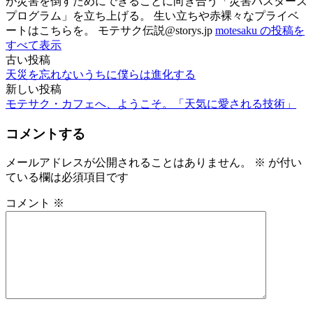
が災害を倒すためにできることに向き合う「災害バスターズ
プログラム」を立ち上げる。 生い立ちや赤裸々なプライベ
ートはこちらを。 モテサク伝説@storys.jp
motesaku の投稿を
すべて表示
古い投稿
投
天災を忘れないうちに僕らは進化する
稿
新しい投稿
モテサク・カフェへ、ようこそ。「天気に愛される技術」
ナ
ビ
コメントする
ゲ
メールアドレスが公開されることはありません。
※
が付い
ー
ている欄は必須項目です
シ
コメント
※
ョ
ン