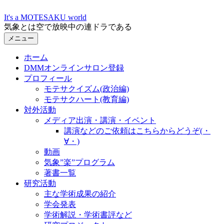
コ
It's a MOTESAKU world
ン
気象とは空で放映中の連ドラである
テ
メニュー
ン
ツ
ホーム
へ
DMMオンラインサロン登録
ス
プロフィール
キ
モテサクイズム(政治編)
ッ
モテサクハート(教育編)
プ
対外活動
メディア出演・講演・イベント
講演などのご依頼はこちらからどうぞ(・
∀・)
動画
気象”楽”プログラム
著書一覧
研究活動
主な学術成果の紹介
学会発表
学術解説・学術書評など