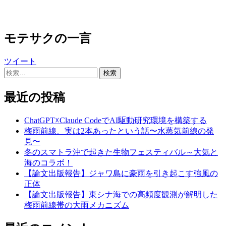
モテサクの一言
ツイート
検
索:
最近の投稿
ChatGPT☓Claude CodeでAI駆動研究環境を構築する
梅雨前線、実は2本あったという話〜水蒸気前線の発
見〜
冬のスマトラ沖で起きた生物フェスティバル～大気と
海のコラボ！
【論文出版報告】ジャワ島に豪雨を引き起こす強風の
正体
【論文出版報告】東シナ海での高頻度観測が解明した
梅雨前線帯の大雨メカニズム