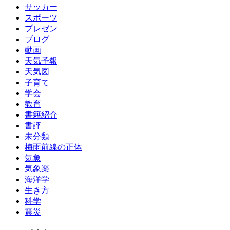
サッカー
スポーツ
プレゼン
ブログ
動画
天気予報
天気図
子育て
学会
教育
書籍紹介
書評
未分類
梅雨前線の正体
気象
気象楽
海洋学
生き方
科学
震災