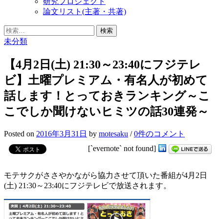
研究プロジェクト
論文リスト(主著・共著)
検
索:
未分類
【4月2日(土) 21:30～23:40にフジテレ
ビ】土曜プレミアム・有名人が初めて
話します！とっておきランキング～こ
こでしか聞けないヒミツの話30連発～
Posted
on
2016年3月31日
by
motesaku
/
0件のコメント
[`evernote` not found]
モテサクがささやかながら協力させて頂いた番組が4月2
日
(土) 21:30～23:40にフジテレビで放送されます。