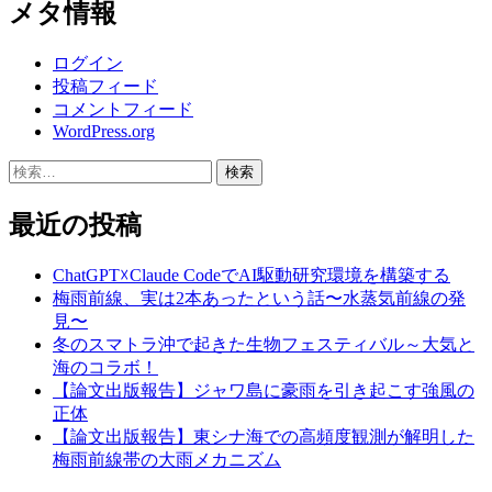
メタ情報
ログイン
投稿フィード
コメントフィード
WordPress.org
検
索:
最近の投稿
ChatGPT☓Claude CodeでAI駆動研究環境を構築する
梅雨前線、実は2本あったという話〜水蒸気前線の発
見〜
冬のスマトラ沖で起きた生物フェスティバル～大気と
海のコラボ！
【論文出版報告】ジャワ島に豪雨を引き起こす強風の
正体
【論文出版報告】東シナ海での高頻度観測が解明した
梅雨前線帯の大雨メカニズム