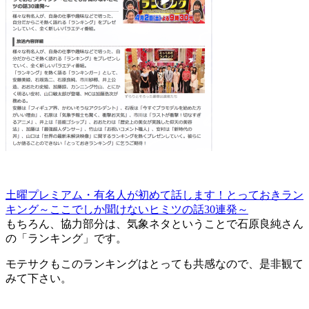
土曜プレミ
アム・有名人が初めて話します！とっておきラン
キング～
ここでしか聞けないヒミツの話30連発～
もちろん、協力部分は、気象ネタということで石原良純さ
ん
の「ランキング」です。
モテサクもこのランキングはと
っても共感なので、是非観て
みて下さい。