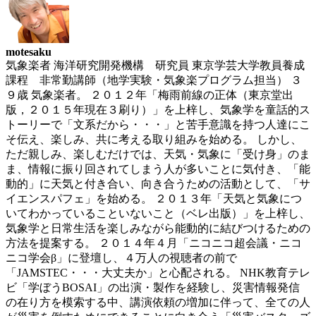
motesaku
気象楽者 海洋研究開発機構 研究員 東京学芸大学教員養成
課程 非常勤講師（地学実験・気象楽プログラム担当） ３
９歳 気象楽者。 ２０１２年「梅雨前線の正体（東京堂出
版，２０１５年現在３刷り）」を上梓し、気象学を童話的ス
トーリーで「文系だから・・・」と苦手意識を持つ人達にこ
そ伝え、楽しみ、共に考える取り組みを始める。 しかし、
ただ親しみ、楽しむだけでは、天気・気象に「受け身」のま
ま、情報に振り回されてしまう人が多いことに気付き、「能
動的」に天気と付き合い、向き合うための活動として、「サ
イエンスパフェ」を始める。 ２０１３年「天気と気象につ
いてわかっていることいないこと（ベレ出版）」を上梓し、
気象学と日常生活を楽しみながら能動的に結びつけるための
方法を提案する。 ２０１４年４月「ニコニコ超会議・ニコ
ニコ学会β」に登壇し、４万人の視聴者の前で
「JAMSTEC・・・大丈夫か」と心配される。 NHK教育テレ
ビ「学ぼうBOSAI」の出演・製作を経験し、災害情報発信
の在り方を模索する中、講演依頼の増加に伴って、全ての人