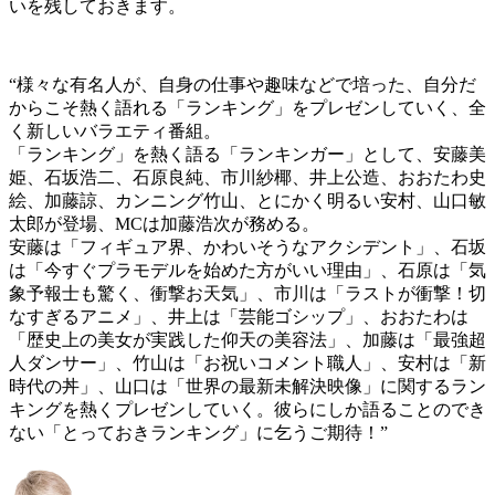
いを残しておきます。
“様々な有名人が、自身の仕事や趣味などで培った、自分
だ
からこそ熱く語れる「ランキング」をプレゼンしていく
、全
く新しいバラエティ番組。
「ランキング」を熱く語る「ランキンガー」として、安藤
美
姫、石坂浩二、石原良純、市川紗椰、井上公造、おおた
わ史
絵、加藤諒、カンニング竹山、とにかく明るい安村、
山口敏
太郎が登場、MCは加藤浩次が務める。
安藤は「フィギュア界、かわいそうなアクシデント」、石
坂
は「今すぐプラモデルを始めた方がいい理由」、石原は
「気
象予報士も驚く、衝撃お天気」、市川は「ラストが衝
撃！切
なすぎるアニメ」、井上は「芸能ゴシップ」、おお
たわは
「歴史上の美女が実践した仰天の美容法」、加藤は
「最強超
人ダンサー」、竹山は「お祝いコメント職人」、
安村は「新
時代の丼」、山口は「世界の最新未解決映像」
に関するラン
キングを熱くプレゼンしていく。彼らにしか
語ることのでき
ない「とっておきランキング」に乞うご期
待！”