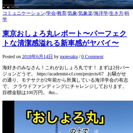
コミュニケーション
/
学会
/
教育
/
気象
/
気象楽
/
海洋学
/
生き方
/
科
学
東京おしょろ丸レポート〜パーフェク
トな清潔感溢れる新車感がヤバイ〜
Posted
on
2018年6月14日
by
motesaku
/
0 Comment
海好きのみなさん！これがおしょろ丸です！ まずは2分バー
ジョンどうぞ。 https://academist-cf.com/projects/67 お騒がせ
の通り、モテサクが2年前から所属している海洋学会の有志
で、 クラウドファンディングにチャレンジしております。
目標金額は100万円。 &n...