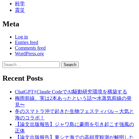
科学
震災
Meta
Log in
Entries feed
Comments feed
WordPress.org
Search
for:
Recent Posts
ChatGPT☓Claude CodeでAI駆動研究環境を構築する
梅雨前線、実は2本あったという話〜水蒸気前線の発
見〜
冬のスマトラ沖で起きた生物フェスティバル～大気と
海のコラボ！
【論文出版報告】ジャワ島に豪雨を引き起こす強風の
正体
【論文出版報告】東シナ海での高頻度観測が解明した