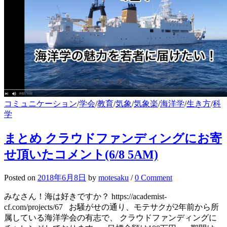
コミュニケーション
/
学会
/
教育
/
気象
/
気象楽
/
海洋学
/
生き方
/
科
学
まとめ クラウドファンディングにお寄
せ頂いたコメント(6/8 5AM)
Posted
on
2018年6月8日
by
motesaku
/
0 Comment
みなさん！海は好きですか？ https://academist-
cf.com/projects/67 お騒がせの通り、モテサクが2年前から所
属している海洋学会の有志で、 クラウドファンディングに