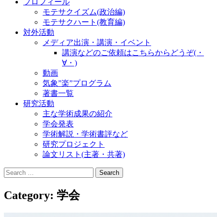
プロフィール
モテサクイズム(政治編)
モテサクハート(教育編)
対外活動
メディア出演・講演・イベント
講演などのご依頼はこちらからどうぞ(・
∀・)
動画
気象”楽”プログラム
著書一覧
研究活動
主な学術成果の紹介
学会発表
学術解説・学術書評など
研究プロジェクト
論文リスト(主著・共著)
Search
for:
Category:
学会