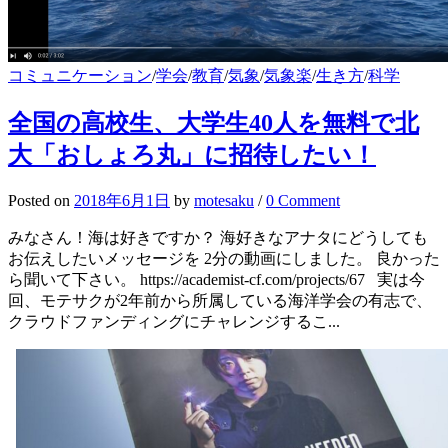
コミュニケーション
/
学会
/
教育
/
気象
/
気象楽
/
生き方
/
科学
全国の高校生、大学生40人を無料で北
大「おしょろ丸」に招待したい！
Posted
on
2018年6月1日
by
motesaku
/
0 Comment
みなさん！海は好きですか？ 海好きなアナタにどうしても
お伝えしたいメッセージを 2分の動画にしました。 良かった
ら聞いて下さい。 https://academist-cf.com/projects/67 実は今
回、モテサクが2年前から所属している海洋学会の有志で、
クラウドファンディングにチャレンジするこ...