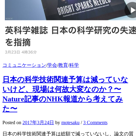
コミュニケーション
/
学会
/
教育
/
科学
日本の科学技術関連予算は減っていな
いけど、現場は何故大変なのか？〜
Nature記事のNHK報道から考えてみ
た〜
Posted
on
2017年3月24日
by
motesaku
/
3 Comments
日本の科学技術関連予算は総額で減っていないし、論文の質