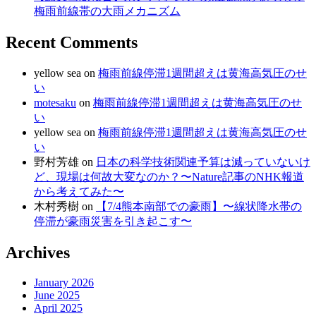
梅雨前線帯の大雨メカニズム
Recent Comments
yellow sea
on
梅雨前線停滞1週間超えは黄海高気圧のせ
い
motesaku
on
梅雨前線停滞1週間超えは黄海高気圧のせ
い
yellow sea
on
梅雨前線停滞1週間超えは黄海高気圧のせ
い
野村芳雄
on
日本の科学技術関連予算は減っていないけ
ど、現場は何故大変なのか？〜Nature記事のNHK報道
から考えてみた〜
木村秀樹
on
【7/4熊本南部での豪雨】〜線状降水帯の
停滞が豪雨災害を引き起こす〜
Archives
January 2026
June 2025
April 2025