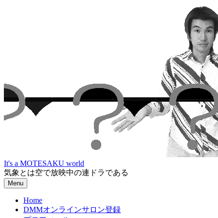
Skip
to
content
It's a MOTESAKU world
気象とは空で放映中の連ドラである
Menu
Home
DMMオンラインサロン登録