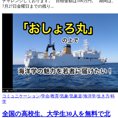
チャレンジしております。 目標金額は100万円。 期間は、
7月27日金曜日までの残り...
コミュニケーション
/
学会
/
教育
/
気象
/
気象楽
/
海洋学
/
生き方
/
科
学
全国の高校生、大学生30人を無料で北