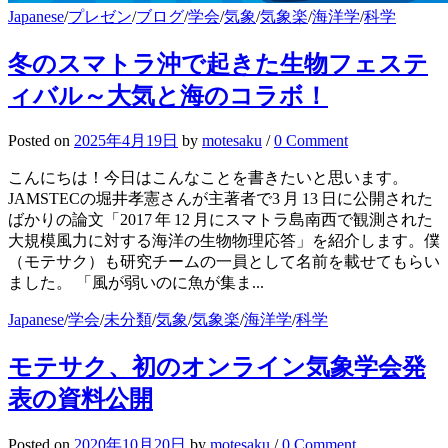
Japanese
/
プレゼン
/
ブログ
/
学会
/
気象
/
気象楽
/
海洋学
/
科学
冬のスマトラ沖で起きた生物フェステ
ィバル～大気と海のコラボ！
Posted
on
2025年4月19日
by
motesaku
/
0 Comment
こんにちは！今日はこんなことを書きたいと思います。
JAMSTECの堀井孝憲さんが主著者で3 月 13 日に公開された
ばかりの論文「2017 年 12 月にスマトラ島南西で観測された
大規模風力に対する海洋の生物物理応答」を紹介します。僕
（モテサク）も研究チームの一員として名前を載せてもらい
ました。 「風が弱いのに魚が集ま...
Japanese
/
学会
/
未分類
/
気象
/
気象楽
/
海洋学
/
科学
モテサク、初のオンライン気象学会発
表の資料公開
Posted
on
2020年10月20日
by
motesaku
/
0 Comment