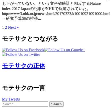
も下がっていない。という文科省統計と相反するNature
index 2017 Japanの記事がNHKで報道されていた。
http://www3.nhk.or.jp/news/html/20170323/k10010921091000.html
・研究予算額の推移...
Posts
1
2
Next »
pagination
モテサクとつながる
モテサクの正体
モテサクの一言
My Tweets
Search
for: