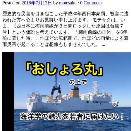
Posted
on
2018年7月12日
by
motesaku
/
0 Comment
歴史的な災害を引き起こした平成30年西日本豪雨、被害に遭
われた方へ心よりお見舞い申し上げます。 モテサクは、い
ま、【西日本に梅雨前線が３日間ロックした原因は台風７
号】という仮説を考えています。 「梅雨前線の正体」を6年
前に著した時、これほどの広範囲でこれほどの雨量による豪
雨災害が起こることは想像もしませんでした。 ...