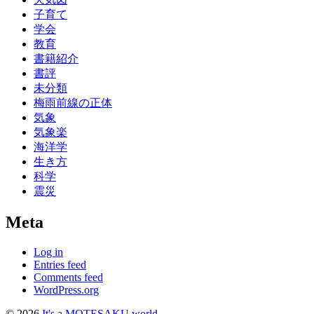
子育て
学会
教育
書籍紹介
書評
未分類
梅雨前線の正体
気象
気象楽
海洋学
生き方
科学
震災
Meta
Log in
Entries feed
Comments feed
WordPress.org
© 2026
It's a MOTESAKU world