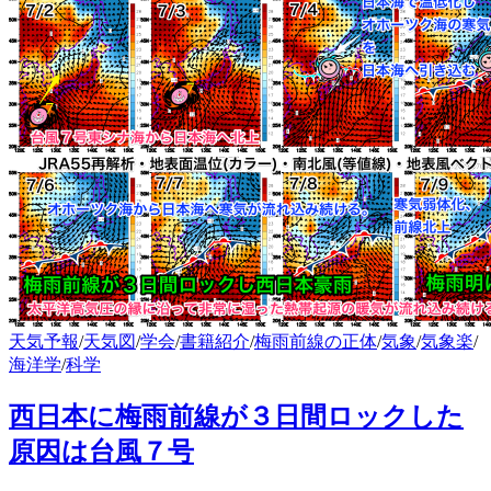
天気予報
/
天気図
/
学会
/
書籍紹介
/
梅雨前線の正体
/
気象
/
気象楽
/
海洋学
/
科学
西日本に梅雨前線が３日間ロックした
原因は台風７号