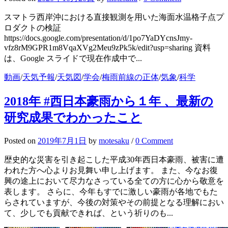
スマトラ西岸沖における直接観測を用いた海面水温格子点プ
ロダクトの検証
https://docs.google.com/presentation/d/1po7YaDYcnsJmy-
vfz8rM9GPR1m8VqaXVg2Meu9zPk5k/edit?usp=sharing 資料
は、Google スライドで現在作成中で...
動画
/
天気予報
/
天気図
/
学会
/
梅雨前線の正体
/
気象
/
科学
2018年 #西日本豪雨から１年 、最新の
研究成果でわかったこと
Posted
on
2019年7月1日
by
motesaku
/
0 Comment
歴史的な災害を引き起こした平成30年西日本豪雨、被害に遭
われた方へ心よりお見舞い申し上げます。 また、今なお復
興の途上において尽力なさっている全ての方に心から敬意を
表します。 さらに、今年もすでに激しい豪雨が各地でもた
らされていますが、今後の対策やその前提となる理解におい
て、少しでも貢献できれば、という祈りのも...