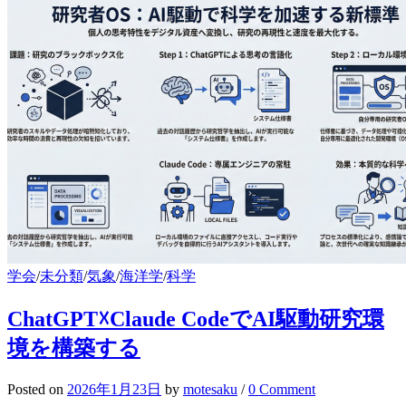
学会
/
未分類
/
気象
/
海洋学
/
科学
ChatGPT☓Claude CodeでAI駆動研究環
境を構築する
Posted
on
2026年1月23日
by
motesaku
/
0 Comment