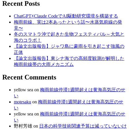
Recent Posts
ChatGPT☓Claude CodeでAI駆動研究環境を構築する
梅雨前線、実は2本あったという話〜水蒸気前線の発
見〜
冬のスマトラ沖で起きた生物フェスティバル～大気と
海のコラボ！
【論文出版報告】ジャワ島に豪雨を引き起こす強風の
正体
【論文出版報告】東シナ海での高頻度観測が解明した
梅雨前線帯の大雨メカニズム
Recent Comments
yellow sea
on
梅雨前線停滞1週間超えは黄海高気圧のせ
い
motesaku
on
梅雨前線停滞1週間超えは黄海高気圧のせ
い
yellow sea
on
梅雨前線停滞1週間超えは黄海高気圧のせ
い
野村芳雄
on
日本の科学技術関連予算は減っていないけ