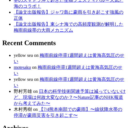
冬のスマトラ沖で起きた生物フェスティバル～大気と
海のコラボ！
【論文出版報告】ジャワ島に豪雨を引き起こす強風の
正体
【論文出版報告】東シナ海での高頻度観測が解明した
梅雨前線帯の大雨メカニズム
Recent Comments
yellow sea
on
梅雨前線停滞1週間超えは黄海高気圧のせ
い
motesaku
on
梅雨前線停滞1週間超えは黄海高気圧のせ
い
yellow sea
on
梅雨前線停滞1週間超えは黄海高気圧のせ
い
野村芳雄
on
日本の科学技術関連予算は減っていないけ
ど、現場は何故大変なのか？〜Nature記事のNHK報道
から考えてみた〜
木村秀樹
on
【7/4熊本南部での豪雨】〜線状降水帯の
停滞が豪雨災害を引き起こす〜