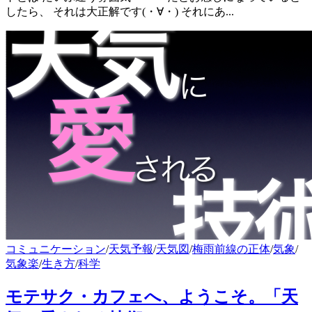
したら、 それは大正解です(・∀・) それにあ...
コミュニケーション
/
天気予報
/
天気図
/
梅雨前線の正体
/
気象
/
気象楽
/
生き方
/
科学
モテサク・カフェへ、ようこそ。「天