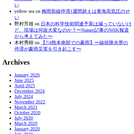
い
yellow sea
on
梅雨前線停滞1週間超えは黄海高気圧のせ
い
野村芳雄
on
日本の科学技術関連予算は減っていないけ
ど、現場は何故大変なのか？〜Nature記事のNHK報道
から考えてみた〜
木村秀樹
on
【7/4熊本南部での豪雨】〜線状降水帯の
停滞が豪雨災害を引き起こす〜
Archives
January 2026
June 2025
April 2025
December 2024
July 2024
November 2022
March 2021
October 2020
July 2020
March 2020
January 2020