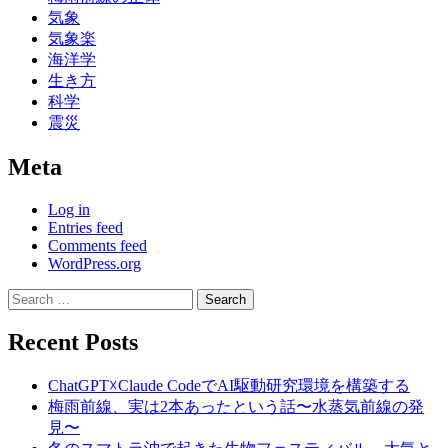
気象
気象楽
海洋学
生き方
科学
震災
Meta
Log in
Entries feed
Comments feed
WordPress.org
Search
for:
Recent Posts
ChatGPT☓Claude CodeでAI駆動研究環境を構築する
梅雨前線、実は2本あったという話〜水蒸気前線の発
見〜