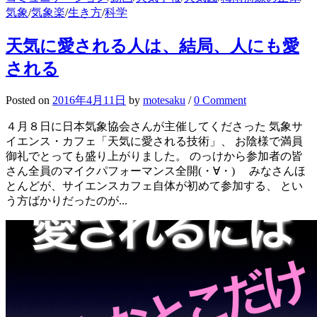
気象
/
気象楽
/
生き方
/
科学
天気に愛される人は、結局、人にも愛
される
Posted
on
2016年4月11日
by
motesaku
/
0 Comment
４月８日に日本気象協会さんが主催してくださった 気象サ
イエンス・カフェ「天気に愛される技術」、 お陰様で満員
御礼でとっても盛り上がりました。 のっけから参加者の皆
さん全員のマイクパフォーマンス全開(・∀・) みなさんほ
とんどが、サイエンスカフェ自体が初めて参加する、 とい
う方ばかりだったのが...