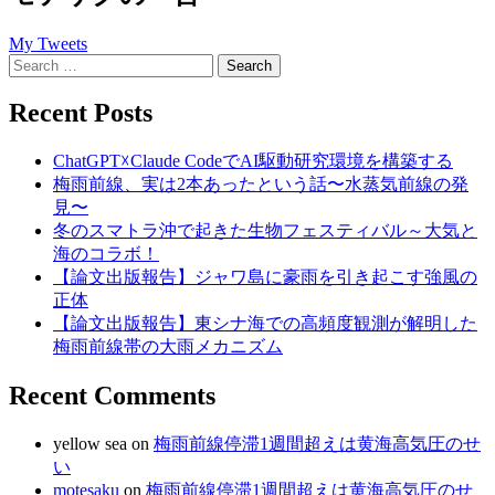
My Tweets
Search
for:
Recent Posts
ChatGPT☓Claude CodeでAI駆動研究環境を構築する
梅雨前線、実は2本あったという話〜水蒸気前線の発
見〜
冬のスマトラ沖で起きた生物フェスティバル～大気と
海のコラボ！
【論文出版報告】ジャワ島に豪雨を引き起こす強風の
正体
【論文出版報告】東シナ海での高頻度観測が解明した
梅雨前線帯の大雨メカニズム
Recent Comments
yellow sea
on
梅雨前線停滞1週間超えは黄海高気圧のせ
い
motesaku
on
梅雨前線停滞1週間超えは黄海高気圧のせ