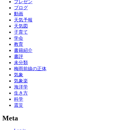
プレゼン
ブログ
動画
天気予報
天気図
子育て
学会
教育
書籍紹介
書評
未分類
梅雨前線の正体
気象
気象楽
海洋学
生き方
科学
震災
Meta