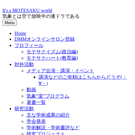
Skip
to
It's a MOTESAKU world
content
気象とは空で放映中の連ドラである
Menu
Home
DMMオンラインサロン登録
プロフィール
モテサクイズム(政治編)
モテサクハート(教育編)
対外活動
メディア出演・講演・イベント
講演などのご依頼はこちらからどうぞ(・
∀・)
動画
気象”楽”プログラム
著書一覧
研究活動
主な学術成果の紹介
学会発表
学術解説・学術書評など
研究プロジェクト