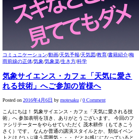
コミュニケーション
/
動画
/
天気予報
/
天気図
/
教育
/
書籍紹介
/
梅
雨前線の正体
/
気象
/
気象楽
/
生き方
/
科学
気象サイエンス・カフェ「天気に愛さ
れる技術」へご参加の皆様へ
Posted
on
2016年4月6日
by
motesaku
/
0 Comment
こんにちは！ 気象サイエンス・カフェ「天気に愛される技
術」へ 参加表明を頂き、ありがとうございます。 今回のフ
ァシリテーターをやらせていただく 茂木耕作（もてきこう
さく）です。 なんか普通の講演スタイルとか、類似イベン
トとは だいぶ違う雰囲気・・・ だとお感じになっていると