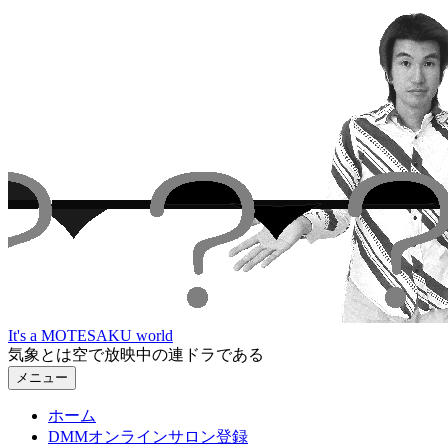
コ
ン
テ
ン
ツ
へ
ス
キ
ッ
プ
It's a MOTESAKU world
気象とは空で放映中の連ドラである
メニュー
ホーム
DMMオンラインサロン登録