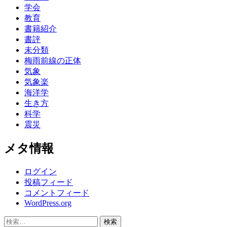
学会
教育
書籍紹介
書評
未分類
梅雨前線の正体
気象
気象楽
海洋学
生き方
科学
震災
メタ情報
ログイン
投稿フィード
コメントフィード
WordPress.org
検