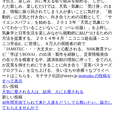
そ伝え、楽しみ、共に考える取り組みを始める。 しかし、
ただ親しみ、楽しむだけでは、天気・気象に「受け身」のま
ま、情報に振り回されてしまう人が多いことに気付き、「能
動的」に天気と付き合い、向き合うための活動として、「サ
イエンスパフェ」を始める。 ２０１３年「天気と気象につ
いてわかっていることいないこと（ベレ出版）」を上梓し、
気象学と日常生活を楽しみながら能動的に結びつけるための
方法を提案する。 ２０１４年４月「ニコニコ超会議・ニコ
ニコ学会β」に登壇し、４万人の視聴者の前で
「JAMSTEC・・・大丈夫か」と心配される。 NHK教育テレ
ビ「学ぼうBOSAI」の出演・製作を経験し、災害情報発信
の在り方を模索する中、講演依頼の増加に伴って、全ての人
が災害を倒すためにできることに向き合う「災害バスターズ
プログラム」を立ち上げる。 生い立ちや赤裸々なプライベ
ートはこちらを。 モテサク伝説@storys.jp
motesaku の投稿を
すべて表示
古い投稿
投
天気に愛される人は、結局、人にも愛される
稿
新しい投稿
40年間見捨てられて来た人達をどうしても救いたい。協力し
ナ
てもらえませんか？
ビ