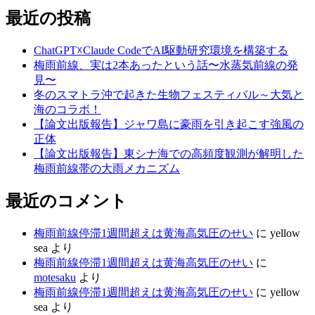
最近の投稿
ChatGPT☓Claude CodeでAI駆動研究環境を構築する
梅雨前線、実は2本あったという話〜水蒸気前線の発
見〜
冬のスマトラ沖で起きた生物フェスティバル～大気と
海のコラボ！
【論文出版報告】ジャワ島に豪雨を引き起こす強風の
正体
【論文出版報告】東シナ海での高頻度観測が解明した
梅雨前線帯の大雨メカニズム
最近のコメント
梅雨前線停滞1週間超えは黄海高気圧のせい
に
yellow
sea
より
梅雨前線停滞1週間超えは黄海高気圧のせい
に
motesaku
より
梅雨前線停滞1週間超えは黄海高気圧のせい
に
yellow
sea
より