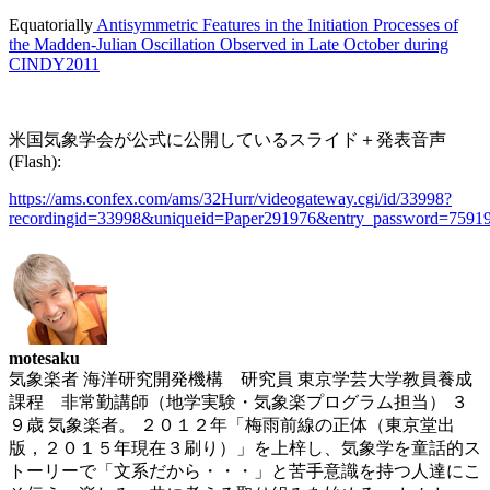
Equatorially
Antisymmetric Features in the Initiation Processes of
the Madden-Julian Oscillation Observed in Late October during
CINDY2011
米国気象学会が公式に公開しているスライド＋発表音声
(Flash):
https://ams.confex.com/ams/32Hurr/videogateway.cgi/id/33998?
recordingid=33998&uniqueid=Paper291976&entry_password=7591
motesaku
気象楽者 海洋研究開発機構 研究員 東京学芸大学教員養成
課程 非常勤講師（地学実験・気象楽プログラム担当） ３
９歳 気象楽者。 ２０１２年「梅雨前線の正体（東京堂出
版，２０１５年現在３刷り）」を上梓し、気象学を童話的ス
トーリーで「文系だから・・・」と苦手意識を持つ人達にこ