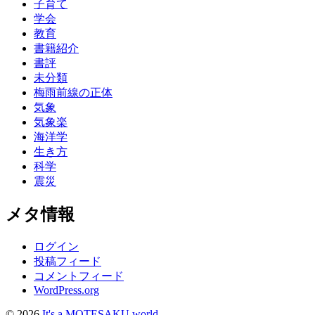
子育て
学会
教育
書籍紹介
書評
未分類
梅雨前線の正体
気象
気象楽
海洋学
生き方
科学
震災
メタ情報
ログイン
投稿フィード
コメントフィード
WordPress.org
© 2026
It's a MOTESAKU world