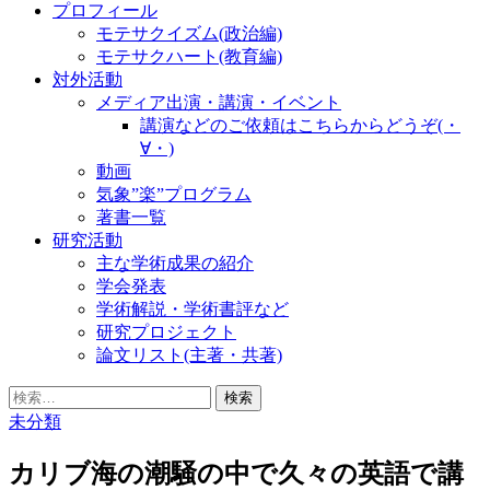
プロフィール
モテサクイズム(政治編)
モテサクハート(教育編)
対外活動
メディア出演・講演・イベント
講演などのご依頼はこちらからどうぞ(・
∀・)
動画
気象”楽”プログラム
著書一覧
研究活動
主な学術成果の紹介
学会発表
学術解説・学術書評など
研究プロジェクト
論文リスト(主著・共著)
検
索:
未分類
カリブ海の潮騒の中で久々の英語で講