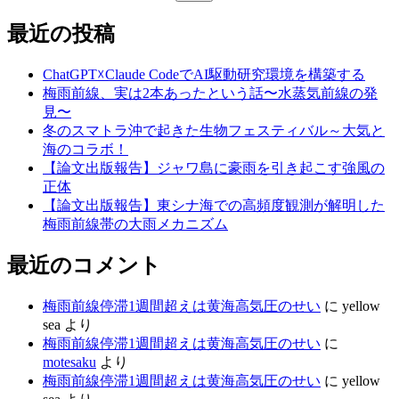
索:
最近の投稿
ChatGPT☓Claude CodeでAI駆動研究環境を構築する
梅雨前線、実は2本あったという話〜水蒸気前線の発
見〜
冬のスマトラ沖で起きた生物フェスティバル～大気と
海のコラボ！
【論文出版報告】ジャワ島に豪雨を引き起こす強風の
正体
【論文出版報告】東シナ海での高頻度観測が解明した
梅雨前線帯の大雨メカニズム
最近のコメント
梅雨前線停滞1週間超えは黄海高気圧のせい
に
yellow
sea
より
梅雨前線停滞1週間超えは黄海高気圧のせい
に
motesaku
より
梅雨前線停滞1週間超えは黄海高気圧のせい
に
yellow