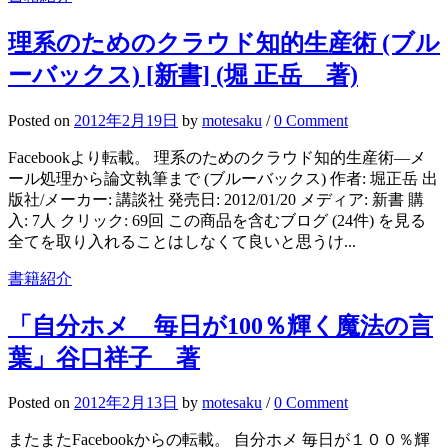
理系のためのクラウド知的生産術 (ブル
ーバックス) [新書] (堀 正岳 著)
Posted
on
2012年2月19日
by
motesaku
/
0 Comment
Facebookより転載。 理系のためのクラウド知的生産術―メ
ール処理から論文執筆まで (ブルーバックス) 作者: 堀正岳 出
版社/メーカー: 講談社 発売日: 2012/01/20 メディア: 新書 購
入: 7人 クリック: 69回 この商品を含むブログ (24件) を見る
全てを取り入れることはしなくて良いと思うけ...
書籍紹介
「自分ホメ 毎日が100％輝く魔法の言
葉」谷口祥子 著
Posted
on
2012年2月13日
by
motesaku
/
0 Comment
またまたFacebookからの転載。 自分ホメ 毎日が１００％輝