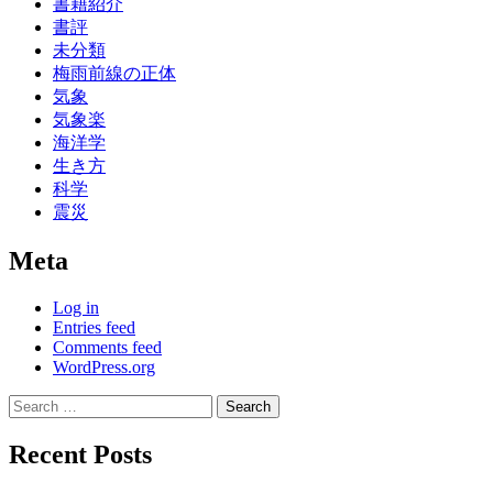
書籍紹介
書評
未分類
梅雨前線の正体
気象
気象楽
海洋学
生き方
科学
震災
Meta
Log in
Entries feed
Comments feed
WordPress.org
Search
for:
Recent Posts