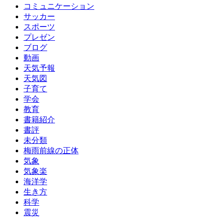
コミュニケーション
サッカー
スポーツ
プレゼン
ブログ
動画
天気予報
天気図
子育て
学会
教育
書籍紹介
書評
未分類
梅雨前線の正体
気象
気象楽
海洋学
生き方
科学
震災