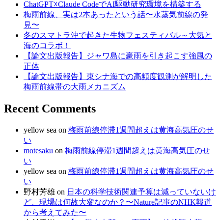
ChatGPT☓Claude CodeでAI駆動研究環境を構築する
梅雨前線、実は2本あったという話〜水蒸気前線の発
見〜
冬のスマトラ沖で起きた生物フェスティバル～大気と
海のコラボ！
【論文出版報告】ジャワ島に豪雨を引き起こす強風の
正体
【論文出版報告】東シナ海での高頻度観測が解明した
梅雨前線帯の大雨メカニズム
Recent Comments
yellow sea
on
梅雨前線停滞1週間超えは黄海高気圧のせ
い
motesaku
on
梅雨前線停滞1週間超えは黄海高気圧のせ
い
yellow sea
on
梅雨前線停滞1週間超えは黄海高気圧のせ
い
野村芳雄
on
日本の科学技術関連予算は減っていないけ
ど、現場は何故大変なのか？〜Nature記事のNHK報道
から考えてみた〜