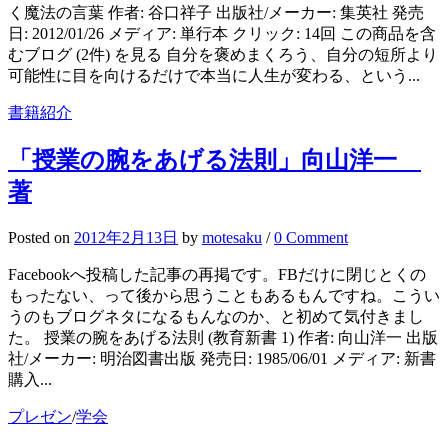
く魔法の言葉 作者: 谷口祥子 出版社/メーカー: 集英社 発売
日: 2012/01/26 メディア: 単行本 クリック: 14回 この商品を含
むブログ (2件) を見る 自分を褒めまくろう、自分の短所より
可能性に目を向けるだけで本当に人生が変わる、という...
書籍紹介
「授業の腕をあげる法則」向山洋一
著
Posted
on
2012年2月13日
by
motesaku
/
0 Comment
Facebookへ投稿した記事の再掲です。FBだけに閉じとくの
もったない、って後から思うこともあるもんですね。こうい
うのもブログネタになるもんなのか、と初めて気付きまし
た。 授業の腕をあげる法則 (教育新書 1) 作者: 向山洋一 出版
社/メーカー: 明治図書出版 発売日: 1985/06/01 メディア: 新書
購入...
プレゼン
/
学会