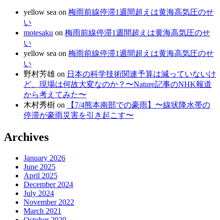
yellow sea
on
梅雨前線停滞1週間超えは黄海高気圧のせ
い
motesaku
on
梅雨前線停滞1週間超えは黄海高気圧のせ
い
yellow sea
on
梅雨前線停滞1週間超えは黄海高気圧のせ
い
野村芳雄
on
日本の科学技術関連予算は減っていないけ
ど、現場は何故大変なのか？〜Nature記事のNHK報道
から考えてみた〜
木村秀樹
on
【7/4熊本南部での豪雨】〜線状降水帯の
停滞が豪雨災害を引き起こす〜
Archives
January 2026
June 2025
April 2025
December 2024
July 2024
November 2022
March 2021
October 2020