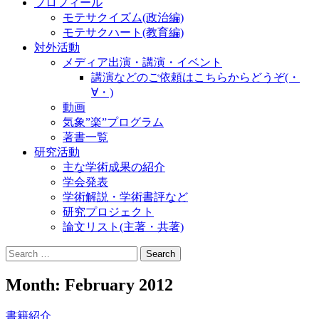
プロフィール
モテサクイズム(政治編)
モテサクハート(教育編)
対外活動
メディア出演・講演・イベント
講演などのご依頼はこちらからどうぞ(・
∀・)
動画
気象”楽”プログラム
著書一覧
研究活動
主な学術成果の紹介
学会発表
学術解説・学術書評など
研究プロジェクト
論文リスト(主著・共著)
Search
for:
Month:
February 2012
書籍紹介