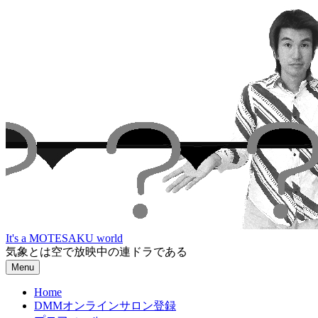
Skip
to
content
It's a MOTESAKU world
気象とは空で放映中の連ドラである
Menu
Home
DMMオンラインサロン登録