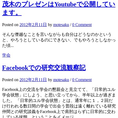
茂木のプレゼンはYoutubeで公開してい
ます。
Posted
on
2012年2月11日
by
motesaku
/
0 Comment
そんな僭越なことを言いながらも自分はどうなのかという
と、やろうとしているのにできない、でもやろうとしなかっ
た頃...
学会
Facebookでの研究交流観察記
Posted
on
2012年2月11日
by
motesaku
/
0 Comment
Facebook上の交流を学会の懇親会と見立てて、「日常的ユル
学会状態」にしよう、と思い立ってから、半年以上が過ぎま
した。 「日常的ユル学会状態」とは、通常年に１，２回だ
け行われる数日間の学会で出会う普段は遠く離れている研究
仲間との研究談義をFacebook上で肩肘はらずに日常的に交わ
している状態、ということをイメージ...