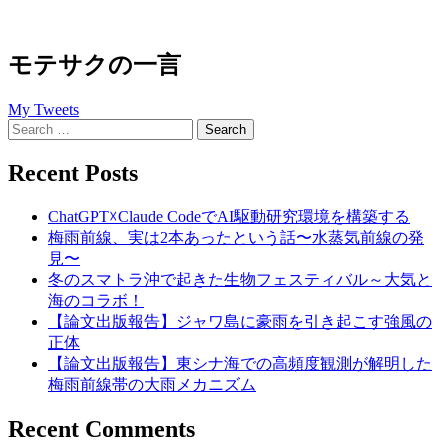
モテサクの一言
My Tweets
Search
for:
Recent Posts
ChatGPT☓Claude CodeでAI駆動研究環境を構築する
梅雨前線、実は2本あったという話〜水蒸気前線の発
見〜
冬のスマトラ沖で起きた生物フェスティバル～大気と
海のコラボ！
【論文出版報告】ジャワ島に豪雨を引き起こす強風の
正体
【論文出版報告】東シナ海での高頻度観測が解明した
梅雨前線帯の大雨メカニズム
Recent Comments