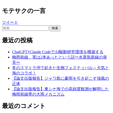
モテサクの一言
ツイート
検
索:
最近の投稿
ChatGPT☓Claude CodeでAI駆動研究環境を構築する
梅雨前線、実は2本あったという話〜水蒸気前線の発
見〜
冬のスマトラ沖で起きた生物フェスティバル～大気と
海のコラボ！
【論文出版報告】ジャワ島に豪雨を引き起こす強風の
正体
【論文出版報告】東シナ海での高頻度観測が解明した
梅雨前線帯の大雨メカニズム
最近のコメント