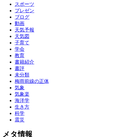
スポーツ
プレゼン
ブログ
動画
天気予報
天気図
子育て
学会
教育
書籍紹介
書評
未分類
梅雨前線の正体
気象
気象楽
海洋学
生き方
科学
震災
メタ情報