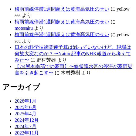
梅雨前線停滞1週間超えは黄海高気圧のせい
に
yellow
sea
より
梅雨前線停滞1週間超えは黄海高気圧のせい
に
motesaku
より
梅雨前線停滞1週間超えは黄海高気圧のせい
に
yellow
sea
より
日本の科学技術関連予算は減っていないけど、現場は
何故大変なのか？〜Nature記事のNHK報道から考えて
みた〜
に
野村芳雄
より
【7/4熊本南部での豪雨】〜線状降水帯の停滞が豪雨災
害を引き起こす〜
に
木村秀樹
より
アーカイブ
2026年1月
2025年6月
2025年4月
2024年12月
2024年7月
2022年11月