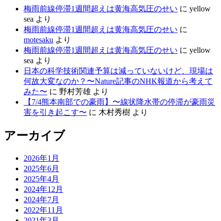
梅雨前線停滞1週間超えは黄海高気圧のせい
に
yellow
sea
より
梅雨前線停滞1週間超えは黄海高気圧のせい
に
motesaku
より
梅雨前線停滞1週間超えは黄海高気圧のせい
に
yellow
sea
より
日本の科学技術関連予算は減っていないけど、現場は
何故大変なのか？〜Nature記事のNHK報道から考えて
みた〜
に
野村芳雄
より
【7/4熊本南部での豪雨】〜線状降水帯の停滞が豪雨災
害を引き起こす〜
に
木村秀樹
より
アーカイブ
2026年1月
2025年6月
2025年4月
2024年12月
2024年7月
2022年11月
2021年3月