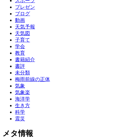
スポーツ
プレゼン
ブログ
動画
天気予報
天気図
子育て
学会
教育
書籍紹介
書評
未分類
梅雨前線の正体
気象
気象楽
海洋学
生き方
科学
震災
メタ情報