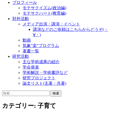
プロフィール
モテサクイズム(政治編)
モテサクハート(教育編)
対外活動
メディア出演・講演・イベント
講演などのご依頼はこちらからどうぞ(・
∀・)
動画
気象”楽”プログラム
著書一覧
研究活動
主な学術成果の紹介
学会発表
学術解説・学術書評など
研究プロジェクト
論文リスト(主著・共著)
検
索:
カテゴリー:
子育て