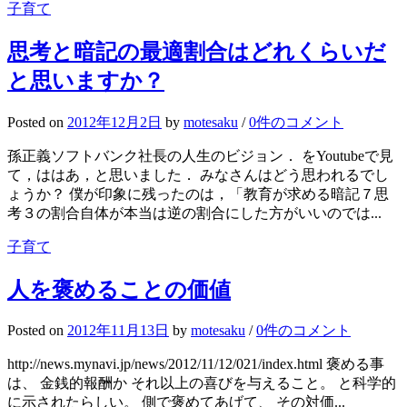
子育て
思考と暗記の最適割合はどれくらいだ
と思いますか？
Posted
on
2012年12月2日
by
motesaku
/
0件のコメント
孫正義ソフトバンク社長の人生のビジョン． をYoutubeで見
て，ははあ，と思いました． みなさんはどう思われるでし
ょうか？ 僕が印象に残ったのは，「教育が求める暗記７思
考３の割合自体が本当は逆の割合にした方がいいのでは...
子育て
人を褒めることの価値
Posted
on
2012年11月13日
by
motesaku
/
0件のコメント
http://news.mynavi.jp/news/2012/11/12/021/index.html 褒める事
は、 金銭的報酬か それ以上の喜びを与えること。 と科学的
に示されたらしい。 側で褒めてあげて、 その対価...