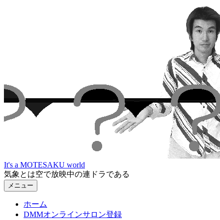
コ
ン
テ
ン
ツ
へ
ス
キ
ッ
プ
It's a MOTESAKU world
気象とは空で放映中の連ドラである
メニュー
ホーム
DMMオンラインサロン登録