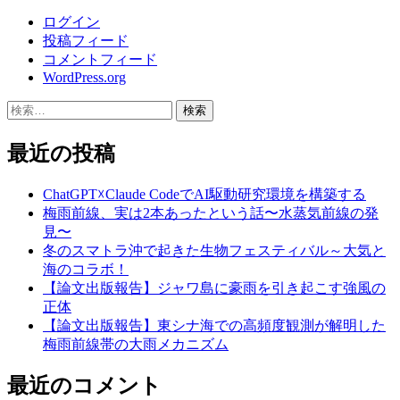
ログイン
投稿フィード
コメントフィード
WordPress.org
検
索:
最近の投稿
ChatGPT☓Claude CodeでAI駆動研究環境を構築する
梅雨前線、実は2本あったという話〜水蒸気前線の発
見〜
冬のスマトラ沖で起きた生物フェスティバル～大気と
海のコラボ！
【論文出版報告】ジャワ島に豪雨を引き起こす強風の
正体
【論文出版報告】東シナ海での高頻度観測が解明した
梅雨前線帯の大雨メカニズム
最近のコメント