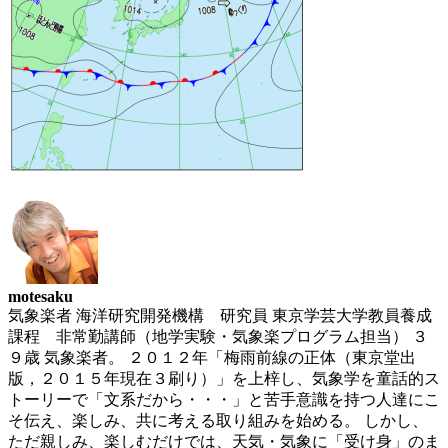
motesaku
気象楽者 海洋研究開発機構 研究員 東京学芸大学教員養成
課程 非常勤講師（地学実験・気象楽プログラム担当） ３
９歳 気象楽者。 ２０１２年「梅雨前線の正体（東京堂出
版，２０１５年現在３刷り）」を上梓し、気象学を童話的ス
トーリーで「文系だから・・・」と苦手意識を持つ人達にこ
そ伝え、楽しみ、共に考える取り組みを始める。 しかし、
ただ親しみ、楽しむだけでは、天気・気象に「受け身」のま