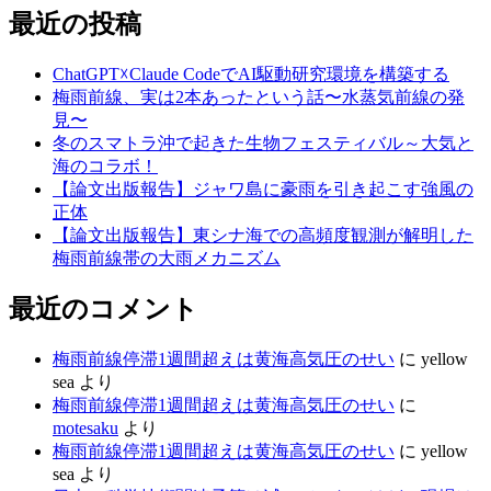
最近の投稿
ChatGPT☓Claude CodeでAI駆動研究環境を構築する
梅雨前線、実は2本あったという話〜水蒸気前線の発
見〜
冬のスマトラ沖で起きた生物フェスティバル～大気と
海のコラボ！
【論文出版報告】ジャワ島に豪雨を引き起こす強風の
正体
【論文出版報告】東シナ海での高頻度観測が解明した
梅雨前線帯の大雨メカニズム
最近のコメント
梅雨前線停滞1週間超えは黄海高気圧のせい
に
yellow
sea
より
梅雨前線停滞1週間超えは黄海高気圧のせい
に
motesaku
より
梅雨前線停滞1週間超えは黄海高気圧のせい
に
yellow
sea
より