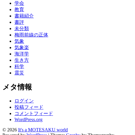
学会
教育
書籍紹介
書評
未分類
梅雨前線の正体
気象
気象楽
海洋学
生き方
科学
震災
メタ情報
ログイン
投稿フィード
コメントフィード
WordPress.org
© 2026
It's a MOTESAKU world