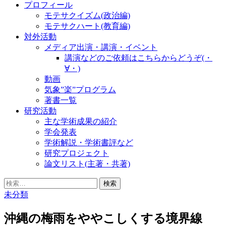
プロフィール
モテサクイズム(政治編)
モテサクハート(教育編)
対外活動
メディア出演・講演・イベント
講演などのご依頼はこちらからどうぞ(・
∀・)
動画
気象”楽”プログラム
著書一覧
研究活動
主な学術成果の紹介
学会発表
学術解説・学術書評など
研究プロジェクト
論文リスト(主著・共著)
検
索:
未分類
沖縄の梅雨をややこしくする境界線