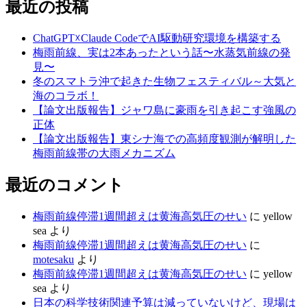
最近の投稿
ChatGPT☓Claude CodeでAI駆動研究環境を構築する
梅雨前線、実は2本あったという話〜水蒸気前線の発
見〜
冬のスマトラ沖で起きた生物フェスティバル～大気と
海のコラボ！
【論文出版報告】ジャワ島に豪雨を引き起こす強風の
正体
【論文出版報告】東シナ海での高頻度観測が解明した
梅雨前線帯の大雨メカニズム
最近のコメント
梅雨前線停滞1週間超えは黄海高気圧のせい
に
yellow
sea
より
梅雨前線停滞1週間超えは黄海高気圧のせい
に
motesaku
より
梅雨前線停滞1週間超えは黄海高気圧のせい
に
yellow
sea
より
日本の科学技術関連予算は減っていないけど、現場は