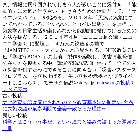
ま、情報に振り回されてしまう人が多いことに気付き、「能
動的」に天気と付き合い、向き合うための活動として、「サ
イエンスパフェ」を始める。 ２０１３年「天気と気象につ
いてわかっていることいないこと（ベレ出版）」を上梓し、
気象学と日常生活を楽しみながら能動的に結びつけるための
方法を提案する。 ２０１４年４月「ニコニコ超会議・ニコ
ニコ学会β」に登壇し、４万人の視聴者の前で
「JAMSTEC・・・大丈夫か」と心配される。 NHK教育テレ
ビ「学ぼうBOSAI」の出演・製作を経験し、災害情報発信
の在り方を模索する中、講演依頼の増加に伴って、全ての人
が災害を倒すためにできることに向き合う「災害バスターズ
プログラム」を立ち上げる。 生い立ちや赤裸々なプライベ
ートはこちらを。 モテサク伝説@storys.jp
motesaku の投稿を
すべて表示
古い投稿
投
ナゼ教育勅語は廃止されたの？〜教育基本法の制定の1年後
稿
に失効決議が衆参両院で全会一致だった理由〜
新しい投稿
ナ
科学とはこういう事だ、という迫力と凄みの詰まった渾身の
ビ
一冊
ゲ