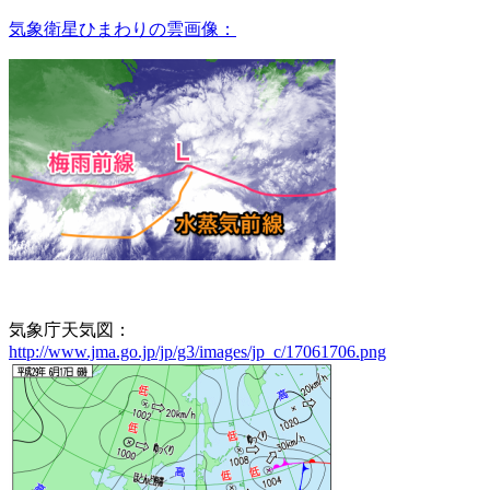
気象衛星ひまわりの雲画像：
気象庁天気図：
http://www.jma.go.jp/jp/g3/images/jp_c/17061706.png