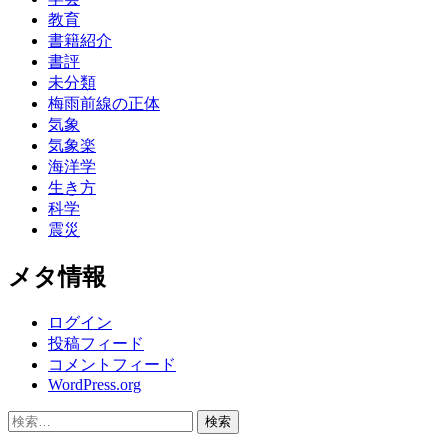
教育
書籍紹介
書評
未分類
梅雨前線の正体
気象
気象楽
海洋学
生き方
科学
震災
メタ情報
ログイン
投稿フィード
コメントフィード
WordPress.org
検
索: