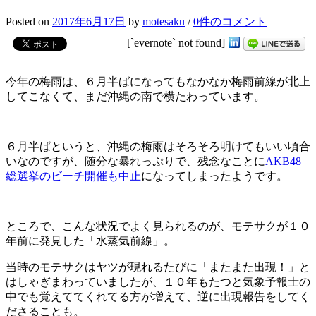
Posted
on
2017年6月17日
by
motesaku
/
0件のコメント
[`evernote` not found]
今年の梅雨は、６月半ばになってもなかなか梅雨前線が北上
してこなくて、まだ沖縄の南で横たわっています。
６月半ばというと、沖縄の梅雨はそろそろ明けてもいい頃合
いなのですが、随分な暴れっぷりで、残念なことに
AKB48
総選挙のビーチ開催も中止
になってしまったようです。
ところで、こんな状況でよく見られるのが、モテサクが１０
年前に発見した「水蒸気前線」。
当時のモテサクはヤツが現れるたびに「またまた出現！」と
はしゃぎまわっていましたが、１０年もたつと気象予報士の
中でも覚えててくれてる方が増えて、逆に出現報告をしてく
ださることも。