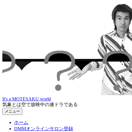
コ
ン
テ
ン
ツ
へ
ス
キ
ッ
プ
It's a MOTESAKU world
気象とは空で放映中の連ドラである
メニュー
ホーム
DMMオンラインサロン登録