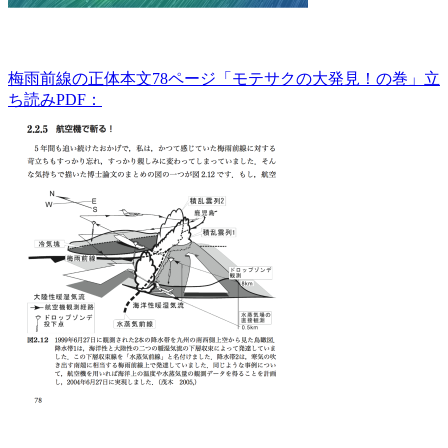
梅雨前線の正体本文78ページ「モテサクの大発見！の巻」立
ち読みPDF：