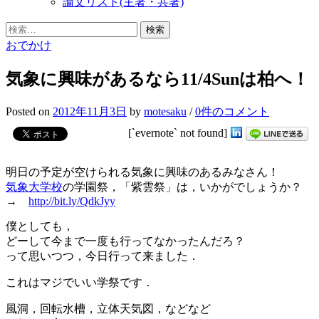
論文リスト(主著・共著)
検
索:
おでかけ
気象に興味があるなら11/4Sunは柏へ！
Posted
on
2012年11月3日
by
motesaku
/
0件のコメント
[`evernote` not found]
明日の予定が空けられる気象に興味のあるみなさん！
気象大学校
の学園祭，「紫雲祭」は，いかがでしょうか？
→
http://bit.ly/QdkJyy
僕としても，
どーして今まで一度も行ってなかったんだろ？
って思いつつ，今日行って来ました．
これはマジでいい学祭です．
風洞，回転水槽，立体天気図，などなど