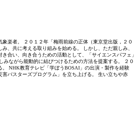
気象楽者。 ２０１２年「梅雨前線の正体（東京堂出版，２０
み、共に考える取り組みを始める。 しかし、ただ親しみ、
付き合い、向き合うための活動として、「サイエンスパフェ」
しみながら能動的に結びつけるための方法を提案する。 ２０
。 NHK教育テレビ「学ぼうBOSAI」の出演・製作を経験
害バスターズプログラム」を立ち上げる。 生い立ちや赤