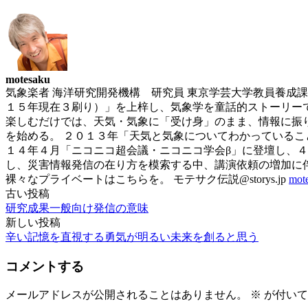
motesaku
気象楽者 海洋研究開発機構 研究員 東京学芸大学教員養成
１５年現在３刷り）」を上梓し、気象学を童話的ストーリー
楽しむだけでは、天気・気象に「受け身」のまま、情報に振
を始める。 ２０１３年「天気と気象についてわかっているこ
１４年４月「ニコニコ超会議・ニコニコ学会β」に登壇し、４万
し、災害情報発信の在り方を模索する中、講演依頼の増加に
裸々なプライベートはこちらを。 モテサク伝説@storys.jp
mo
古い投稿
投
研究成果一般向け発信の意味
稿
新しい投稿
辛い記憶を直視する勇気が明るい未来を創ると思う
ナ
ビ
コメントする
ゲ
メールアドレスが公開されることはありません。
※
が付いて
ー