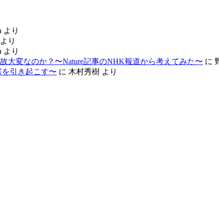
a
より
より
a
より
大変なのか？〜Nature記事のNHK報道から考えてみた〜
に
害を引き起こす〜
に
木村秀樹
より