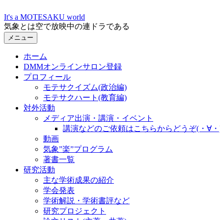
コ
It's a MOTESAKU world
ン
気象とは空で放映中の連ドラである
テ
メニュー
ン
ツ
ホーム
へ
DMMオンラインサロン登録
ス
プロフィール
キ
モテサクイズム(政治編)
ッ
モテサクハート(教育編)
プ
対外活動
メディア出演・講演・イベント
講演などのご依頼はこちらからどうぞ(・∀・
動画
気象”楽”プログラム
著書一覧
研究活動
主な学術成果の紹介
学会発表
学術解説・学術書評など
研究プロジェクト