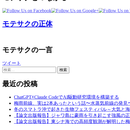
モテサクの正体
モテサクの一言
ツイート
検
索:
最近の投稿
ChatGPT☓Claude CodeでAI駆動研究環境を構築する
梅雨前線、実は2本あったという話〜水蒸気前線の発見
冬のスマトラ沖で起きた生物フェスティバル～大気と海
【論文出版報告】ジャワ島に豪雨を引き起こす強風の正
【論文出版報告】東シナ海での高頻度観測が解明した梅