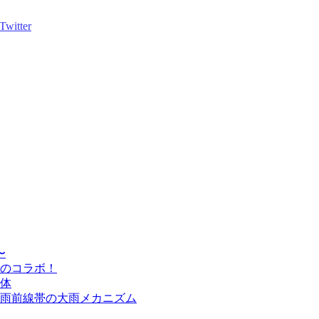
〜
のコラボ！
体
雨前線帯の大雨メカニズム