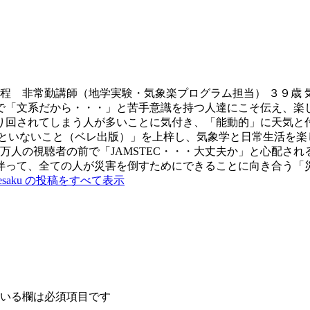
課程 非常勤講師（地学実験・気象楽プログラム担当） ３９歳 
で「文系だから・・・」と苦手意識を持つ人達にこそ伝え、楽し
り回されてしまう人が多いことに気付き、「能動的」に天気と
といないこと（ベレ出版）」を上梓し、気象学と日常生活を楽
人の視聴者の前で「JAMSTEC・・・大丈夫か」と心配される
伴って、全ての人が災害を倒すためにできることに向き合う「災
tesaku の投稿をすべて表示
いる欄は必須項目です