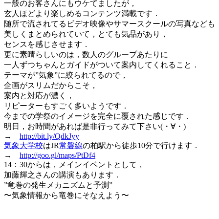
一般のお客さんにもウケてましたが，
玄人ほどより楽しめるコンテンツ満載です．
随所で流されてるビデオ映像やサマースクールの写真なども
美しくまとめられていて，とても気品があり，
センスを感じさせます．
更に素晴らしいのは，数人のグループあたりに
一人ずつちゃんとガイドがついて案内してくれること．
テーマが”気象”に絞られてるので，
企画がスリムだからこそ，
案内と対応が濃く，
リピーターもすごく多いようです．
今までの学祭のイメージを完全に覆された感じです．
明日，お時間があれば是非行ってみて下さい(・∀・)
→
http://bit.ly/QdkJyy
気象大学校
はJR
常磐線
の柏駅から徒歩10分で行けます．
→
http://goo.gl/maps/PtDf4
14：30からは，メインイベントとして，
加藤輝之さんの講演もあります．
”竜巻の発生メカニズムと予測”
〜気象情報から竜巻にそなえよう〜