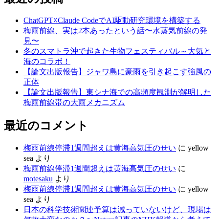
ChatGPT☓Claude CodeでAI駆動研究環境を構築する
梅雨前線、実は2本あったという話〜水蒸気前線の発
見〜
冬のスマトラ沖で起きた生物フェスティバル～大気と
海のコラボ！
【論文出版報告】ジャワ島に豪雨を引き起こす強風の
正体
【論文出版報告】東シナ海での高頻度観測が解明した
梅雨前線帯の大雨メカニズム
最近のコメント
梅雨前線停滞1週間超えは黄海高気圧のせい
に
yellow
sea
より
梅雨前線停滞1週間超えは黄海高気圧のせい
に
motesaku
より
梅雨前線停滞1週間超えは黄海高気圧のせい
に
yellow
sea
より
日本の科学技術関連予算は減っていないけど、現場は