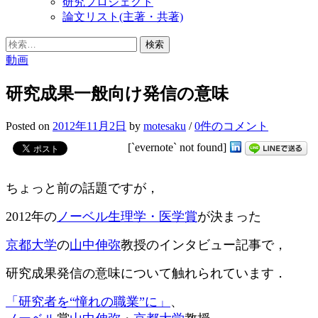
研究プロジェクト
論文リスト(主著・共著)
検
索:
動画
研究成果一般向け発信の意味
Posted
on
2012年11月2日
by
motesaku
/
0件のコメント
[`evernote` not found]
ちょっと前の話題ですが，
2012年の
ノーベル生理学・医学賞
が決まった
京都大学
の
山中伸弥
教授のインタビュー記事で，
研究成果発信の意味について触れられています．
「研究者を“憧れの職業”に」
、