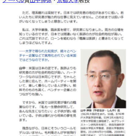
ノーベル
賞
山中伸弥
・
京都大学
教授