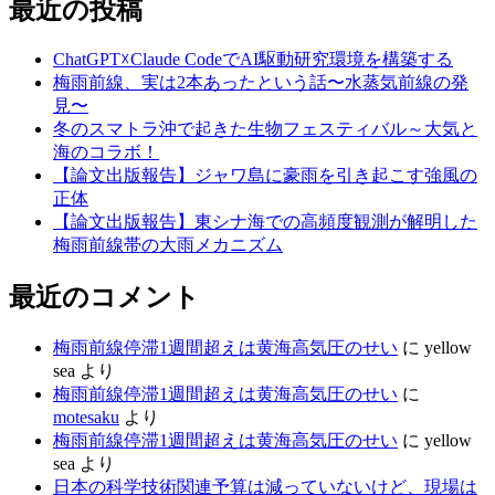
最近の投稿
ChatGPT☓Claude CodeでAI駆動研究環境を構築する
梅雨前線、実は2本あったという話〜水蒸気前線の発
見〜
冬のスマトラ沖で起きた生物フェスティバル～大気と
海のコラボ！
【論文出版報告】ジャワ島に豪雨を引き起こす強風の
正体
【論文出版報告】東シナ海での高頻度観測が解明した
梅雨前線帯の大雨メカニズム
最近のコメント
梅雨前線停滞1週間超えは黄海高気圧のせい
に
yellow
sea
より
梅雨前線停滞1週間超えは黄海高気圧のせい
に
motesaku
より
梅雨前線停滞1週間超えは黄海高気圧のせい
に
yellow
sea
より
日本の科学技術関連予算は減っていないけど、現場は