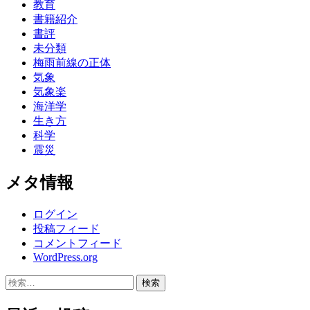
教育
書籍紹介
書評
未分類
梅雨前線の正体
気象
気象楽
海洋学
生き方
科学
震災
メタ情報
ログイン
投稿フィード
コメントフィード
WordPress.org
検
索: