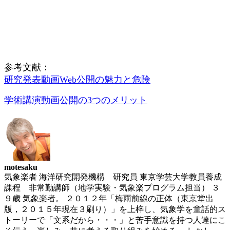
参考文献：
研究発表動画Web公開の魅力と危険
学術講演動画公開の3つのメリット
motesaku
気象楽者 海洋研究開発機構 研究員 東京学芸大学教員養成
課程 非常勤講師（地学実験・気象楽プログラム担当） ３
９歳 気象楽者。 ２０１２年「梅雨前線の正体（東京堂出
版，２０１５年現在３刷り）」を上梓し、気象学を童話的ス
トーリーで「文系だから・・・」と苦手意識を持つ人達にこ