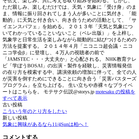
そ伝え、楽しみ、共に考える取り組みを始める。 しかし、
ただ親しみ、楽しむだけでは、天気・気象に「受け身」のま
ま、情報に振り回されてしまう人が多いことに気付き、「能
動的」に天気と付き合い、向き合うための活動として、「サ
イエンスパフェ」を始める。 ２０１３年「天気と気象につ
いてわかっていることいないこと（ベレ出版）」を上梓し、
気象学と日常生活を楽しみながら能動的に結びつけるための
方法を提案する。 ２０１４年４月「ニコニコ超会議・ニコ
ニコ学会β」に登壇し、４万人の視聴者の前で
「JAMSTEC・・・大丈夫か」と心配される。 NHK教育テレ
ビ「学ぼうBOSAI」の出演・製作を経験し、災害情報発信
の在り方を模索する中、講演依頼の増加に伴って、全ての人
が災害を倒すためにできることに向き合う「災害バスターズ
プログラム」を立ち上げる。 生い立ちや赤裸々なプライベ
ートはこちらを。 モテサク伝説@storys.jp
motesaku の投稿を
すべて表示
古い投稿
投
こういう年のとり方をしたい
稿
新しい投稿
気象に興味があるなら11/4Sunは柏へ！
ナ
ビ
コメントする