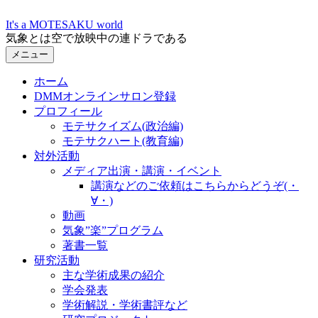
コ
It's a MOTESAKU world
ン
気象とは空で放映中の連ドラである
テ
メニュー
ン
ツ
ホーム
へ
DMMオンラインサロン登録
ス
プロフィール
キ
モテサクイズム(政治編)
ッ
モテサクハート(教育編)
プ
対外活動
メディア出演・講演・イベント
講演などのご依頼はこちらからどうぞ(・
∀・)
動画
気象”楽”プログラム
著書一覧
研究活動
主な学術成果の紹介
学会発表
学術解説・学術書評など