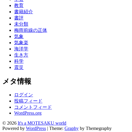
教育
書籍紹介
書評
未分類
梅雨前線の正体
気象
気象楽
海洋学
生き方
科学
震災
メタ情報
ログイン
投稿フィード
コメントフィード
WordPress.org
© 2026
It's a MOTESAKU world
Powered by
WordPress
|
Theme:
Graphy
by Themegraphy