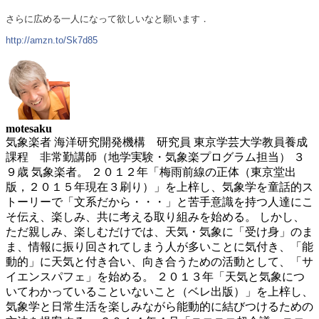
さらに広める一人になって欲しいなと願います．
http://amzn.to/Sk7d85
motesaku
気象楽者 海洋研究開発機構 研究員 東京学芸大学教員養成
課程 非常勤講師（地学実験・気象楽プログラム担当） ３
９歳 気象楽者。 ２０１２年「梅雨前線の正体（東京堂出
版，２０１５年現在３刷り）」を上梓し、気象学を童話的ス
トーリーで「文系だから・・・」と苦手意識を持つ人達にこ
そ伝え、楽しみ、共に考える取り組みを始める。 しかし、
ただ親しみ、楽しむだけでは、天気・気象に「受け身」のま
ま、情報に振り回されてしまう人が多いことに気付き、「能
動的」に天気と付き合い、向き合うための活動として、「サ
イエンスパフェ」を始める。 ２０１３年「天気と気象につ
いてわかっていることいないこと（ベレ出版）」を上梓し、
気象学と日常生活を楽しみながら能動的に結びつけるための