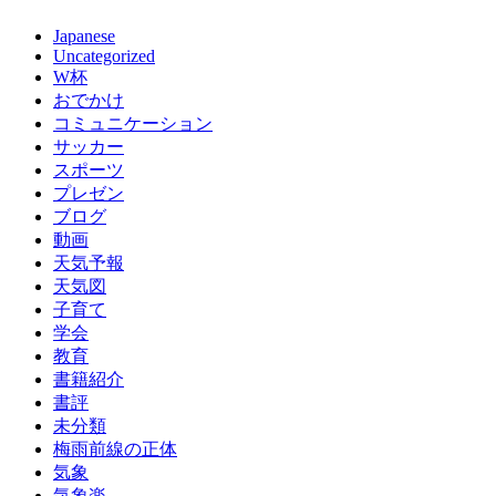
Japanese
Uncategorized
W杯
おでかけ
コミュニケーション
サッカー
スポーツ
プレゼン
ブログ
動画
天気予報
天気図
子育て
学会
教育
書籍紹介
書評
未分類
梅雨前線の正体
気象
気象楽