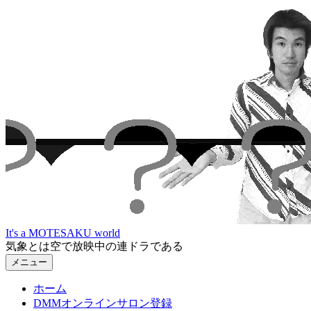
コ
ン
テ
ン
ツ
へ
ス
キ
ッ
プ
It's a MOTESAKU world
気象とは空で放映中の連ドラである
メニュー
ホーム
DMMオンラインサロン登録