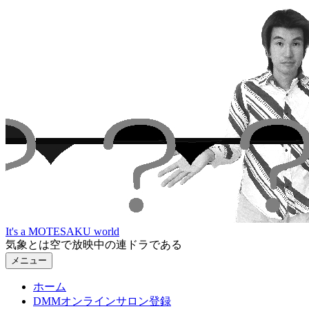
コ
ン
テ
ン
ツ
へ
ス
キ
ッ
プ
It's a MOTESAKU world
気象とは空で放映中の連ドラである
メニュー
ホーム
DMMオンラインサロン登録