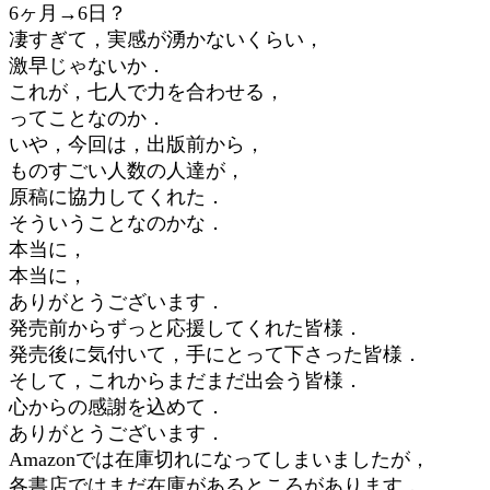
6ヶ月→6日？
凄すぎて，実感が湧かないくらい，
激早じゃないか．
これが，七人で力を合わせる，
ってことなのか．
いや，今回は，出版前から，
ものすごい人数の人達が，
原稿に協力してくれた．
そういうことなのかな．
本当に，
本当に，
ありがとうございます．
発売前からずっと応援してくれた皆様．
発売後に気付いて，手にとって下さった皆様．
そして，これからまだまだ出会う皆様．
心からの感謝を込めて．
ありがとうございます．
Amazonでは在庫切れになってしまいましたが，
各書店ではまだ在庫があるところがあります．