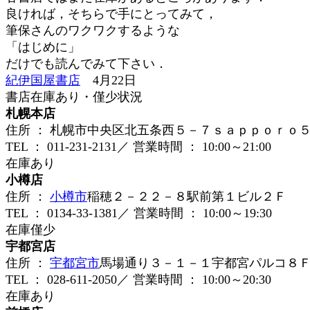
良ければ，そちらで手にとってみて，
筆保さんのワクワクするような
「はじめに」
だけでも読んでみて下さい．
紀伊国屋書店
4月22日
書店在庫あり・僅少状況
札幌本店
住所 ： 札幌市中央区北五条西５－７ｓａｐｐｏｒｏ
TEL ： 011-231-2131／ 営業時間 ： 10:00～21:00
在庫あり
小樽店
住所 ：
小樽市
稲穂２－２２－８駅前第１ビル２Ｆ
TEL ： 0134-33-1381／ 営業時間 ： 10:00～19:30
在庫僅少
宇都宮店
住所 ：
宇都宮市
馬場通り３－１－１宇都宮パルコ８
TEL ： 028-611-2050／ 営業時間 ： 10:00～20:30
在庫あり