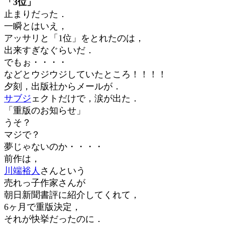
「3位」
止まりだった．
一瞬とはいえ，
アッサリと「1位」をとれたのは，
出来すぎなぐらいだ．
でもぉ・・・・
などとウジウジしていたところ！！！！
夕刻，出版社からメールが．
サブジ
ェクトだけで，涙が出た．
「重版のお知らせ」
うそ？
マジで？
夢じゃないのか・・・・
前作は，
川端裕人
さんという
売れっ子作家さんが
朝日新聞書評に紹介してくれて，
6ヶ月で重版決定，
それが快挙だったのに．