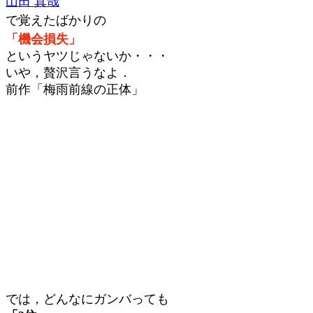
山田 真哉
で覚えたばかりの
「機会損失」
というヤツじゃないか・・・
いや，贅沢言うなよ．
前作「梅雨前線の正体」
では，どんなにガンバっても