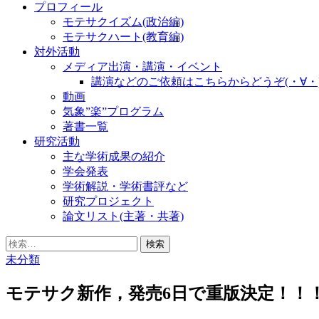
プロフィール
モテサクイズム(政治編)
モテサクハート(教育編)
対外活動
メディア出演・講演・イベント
講演などのご依頼はこちらからどうぞ(・∀・
動画
気象”楽”プログラム
著書一覧
研究活動
主な学術成果の紹介
学会発表
学術解説・学術書評など
研究プロジェクト
論文リスト(主著・共著)
検
索:
未分類
モテサク新作，発売6日で重版決定！！