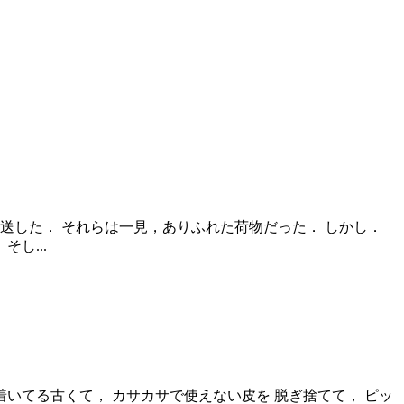
発送した． それらは一見，ありふれた荷物だった． しかし．
し...
いてる古くて， カサカサで使えない皮を 脱ぎ捨てて， ピッ