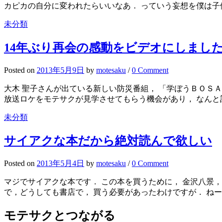
カピカの自分に変われたらいいなあ． っていう妄想を僕は子供
未分類
14年ぶり再会の感動をビデオにしまし
Posted
on
2013年5月9日
by
motesaku
/
0 Comment
大木 聖子さんが出ている新しい防災番組， 「学ぼうＢＯＳＡＩ」は子
放送ロケをモテサクが見学させてもらう機会があり， なんと記念
未分類
サイアクな本だから絶対読んで欲しい
Posted
on
2013年5月4日
by
motesaku
/
0 Comment
マジでサイアクな本です． この本を買うために， 金沢八景，
で，どうしても書店で， 買う必要があったわけですが． ねーん
モテサクとつながる