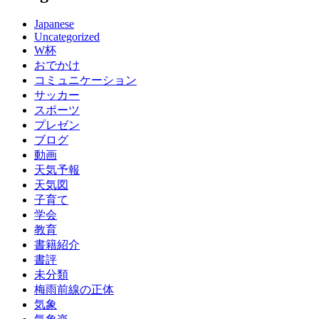
Japanese
Uncategorized
W杯
おでかけ
コミュニケーション
サッカー
スポーツ
プレゼン
ブログ
動画
天気予報
天気図
子育て
学会
教育
書籍紹介
書評
未分類
梅雨前線の正体
気象