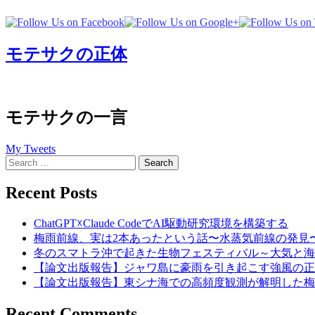
モテサクの正体
モテサクの一言
My Tweets
Search
for:
Recent Posts
ChatGPT☓Claude CodeでAI駆動研究環境を構築する
梅雨前線、実は2本あったという話〜水蒸気前線の発見
冬のスマトラ沖で起きた生物フェスティバル～大気と海
【論文出版報告】ジャワ島に豪雨を引き起こす強風の正
【論文出版報告】東シナ海での高頻度観測が解明した梅
Recent Comments