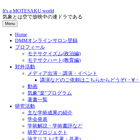
Skip
to
It's a MOTESAKU world
content
気象とは空で放映中の連ドラである
Menu
Home
DMMオンラインサロン登録
プロフィール
モテサクイズム(政治編)
モテサクハート(教育編)
対外活動
メディア出演・講演・イベント
講演などのご依頼はこちらからどうぞ(・∀・
動画
気象”楽”プログラム
著書一覧
研究活動
主な学術成果の紹介
学会発表
学術解説・学術書評など
研究プロジェクト
論文リスト(主著・共著)