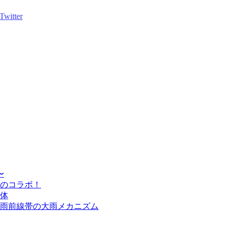
〜
のコラボ！
体
雨前線帯の大雨メカニズム