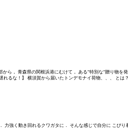
部から， 青森県の関根浜港にむけて， ある”特別な”贈り物を
れるな！】 横須賀から届いたトンデモナイ荷物、、、 とは？ そ
 力強く動き回れるクワガタに． そんな感じで自分に こびり着