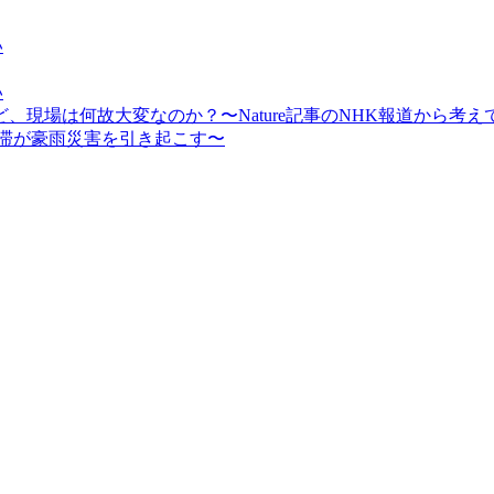
い
い
現場は何故大変なのか？〜Nature記事のNHK報道から考え
停滞が豪雨災害を引き起こす〜