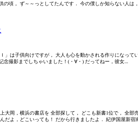
の頃， ず～～っとしてたんです． 今の僕しか知らない人は， ウ
た
供向けですが， 大人も心を動かされる作りになっていて， とてもオスス
撮影までしちゃいました！(・∀・) だってねー，彼女...
上大岡，横浜の書店を 全部探して， どこも新書1位で， 全部
だよ，どこいっても！ だから行きましたよ． 紀伊国屋新宿南店