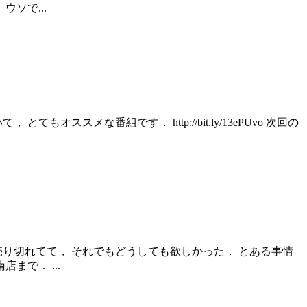
ソで...
メな番組です． http://bit.ly/13ePUvo 次回の
売り切れてて， それでもどうしても欲しかった． とある事情
まで． ...