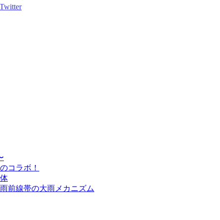
〜
のコラボ！
体
雨前線帯の大雨メカニズム