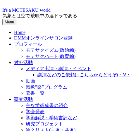
Skip
to
It's a MOTESAKU world
content
気象とは空で放映中の連ドラである
Menu
Home
DMMオンラインサロン登録
プロフィール
モテサクイズム(政治編)
モテサクハート(教育編)
対外活動
メディア出演・講演・イベント
講演などのご依頼はこちらからどうぞ(・∀・
動画
気象”楽”プログラム
著書一覧
研究活動
主な学術成果の紹介
学会発表
学術解説・学術書評など
研究プロジェクト
論文リスト(主著・共著)