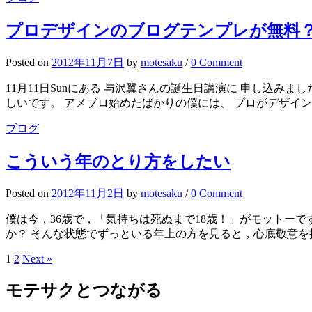
プロデザインのブログテンプレが無料
Posted
on
2012年11月7日
by
motesaku
/
0 Comment
11月11日Sunにある 与沢翼さんの誕生日講演に 申し込みました。 
しいです。 アメブロ始めたばかりの僕には、 プロがデザインし
ブログ
こういう年のとり方をしたい
Posted
on
2012年11月2日
by
motesaku
/
0 Comment
僕は今，36歳で，「気持ちは死ぬまで18歳！」がモットー
か？ そんな状態でずっといる年上の方を見ると，心底敬意を抱
Posts
1
2
Next »
pagination
モテサクとつながる