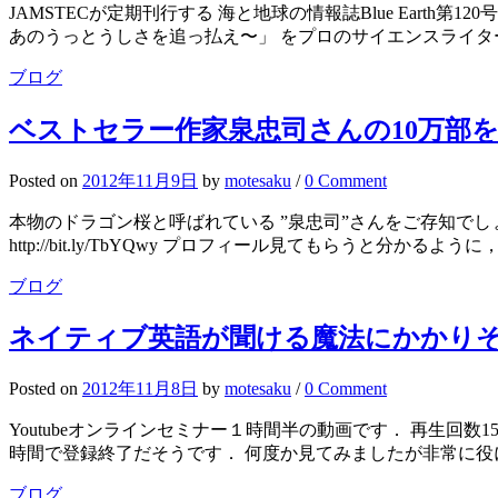
JAMSTECが定期刊行する 海と地球の情報誌Blue Earth
あのうっとうしさを追っ払え〜」 をプロのサイエンスライターさ
ブログ
ベストセラー作家泉忠司さんの10万部
Posted
on
2012年11月9日
by
motesaku
/
0 Comment
本物のドラゴン桜と呼ばれている ”泉忠司”さんをご存知でしょうか？ htt
http://bit.ly/TbYQwy プロフィール見てもらうと分かるよう
ブログ
ネイティブ英語が聞ける魔法にかかり
Posted
on
2012年11月8日
by
motesaku
/
0 Comment
Youtubeオンラインセミナー１時間半の動画です． 再生回数15,3
時間で登録終了だそうです． 何度か見てみましたが非常に役に
ブログ