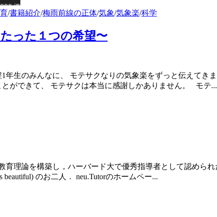
育
/
書籍紹介
/
梅雨前線の正体
/
気象
/
気象楽
/
科学
るたった１つの希望〜
課程1年生のみんなに、 モテサクなりの気象楽をずっと伝えてき
とができて、 モテサクは本当に感謝しかありません。 モテ...
論を構築し，ハーバード大で優秀指導者として認められた羽根拓也さん
iful) のお二人． neu.Tutorのホームペー...