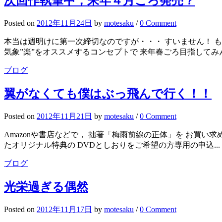
次回作執筆中，来年４月ごろ発売？
Posted
on
2012年11月24日
by
motesaku
/
0 Comment
本当は週明けに第一次締切なのですが・・・ すいません！ 
気象”楽”をオススメするコンセプトで 来年春ごろ目指してみ
ブログ
翼がなくても僕はぶっ飛んで行く！！
Posted
on
2012年11月21日
by
motesaku
/
0 Comment
Amazonや書店などで， 拙著「梅雨前線の正体」を お買い求め下さった方へ． htt
たオリジナル特典の DVDとしおりをご希望の方専用の申込...
ブログ
光栄過ぎる偶然
Posted
on
2012年11月17日
by
motesaku
/
0 Comment