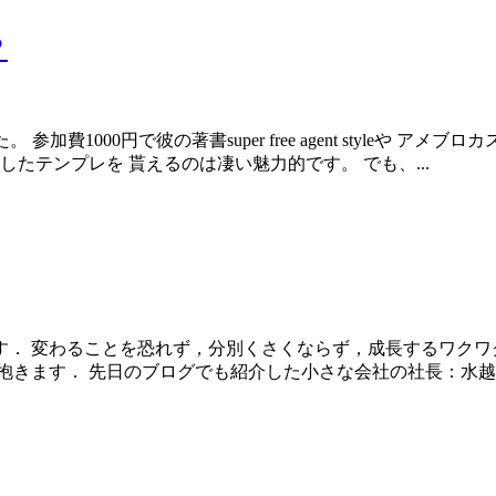
？
参加費1000円で彼の著書super free agent styleや
たテンプレを 貰えるのは凄い魅力的です。 でも、...
です． 変わることを恐れず，分別くさくならず，成長するワク
きます． 先日のブログでも紹介した小さな会社の社長：水越さん