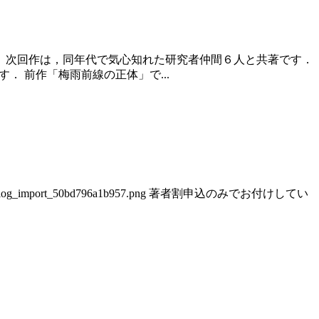
． 次回作は，同年代で気心知れた研究者仲間６人と共著です．
． 前作「梅雨前線の正体」で...
blog_import_50bd796a1b957.png 著者割申込のみでお付けしてい