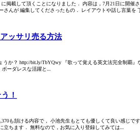
第120号 に掲載して頂くことになりました． 内容は，7月21日に開
んが 編集してくださったもの． レイアウトや話し言葉を 丁.
をアッサリ売る方法
p://bit.ly/TbYQwy 『歌って覚える英文法完全制覇』など，大
に， ボーダレスな活躍と...
そう！
70も頷ける内容で， 小池先生もとても優しくて良い感じです． 「ネイティ
立ちます． 無料なので，お気に入り登録してみては...