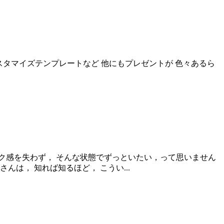
 アメブロカスタマイズテンプレートなど 他にもプレゼントが 色々あるら
ワク感を失わず， そんな状態でずっといたい，って思いません
は， 知れば知るほど， こうい...