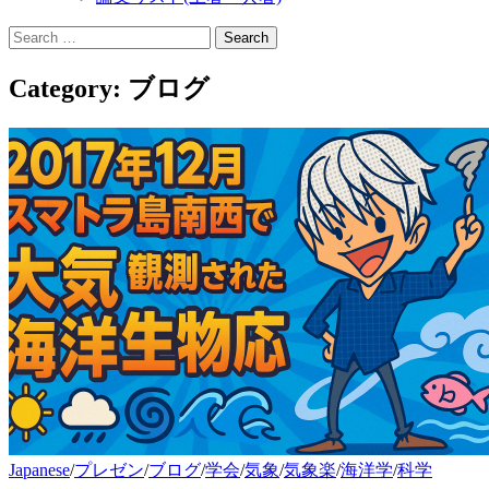
Search
for:
Category:
ブログ
Japanese
/
プレゼン
/
ブログ
/
学会
/
気象
/
気象楽
/
海洋学
/
科学