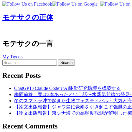
モテサクの正体
モテサクの一言
My Tweets
Search
for:
Recent Posts
ChatGPT☓Claude CodeでAI駆動研究環境を構築する
梅雨前線、実は2本あったという話〜水蒸気前線の発見
冬のスマトラ沖で起きた生物フェスティバル～大気と海
【論文出版報告】ジャワ島に豪雨を引き起こす強風の正
【論文出版報告】東シナ海での高頻度観測が解明した梅
Recent Comments