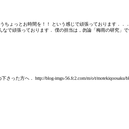
もうちょっとお時間を！！ という感じで頑張っております．．
んなで頑張っております． 僕の担当は，勿論「梅雨の研究」です
p://blog-imgs-56.fc2.com/m/o/t/motekiqoosaku/