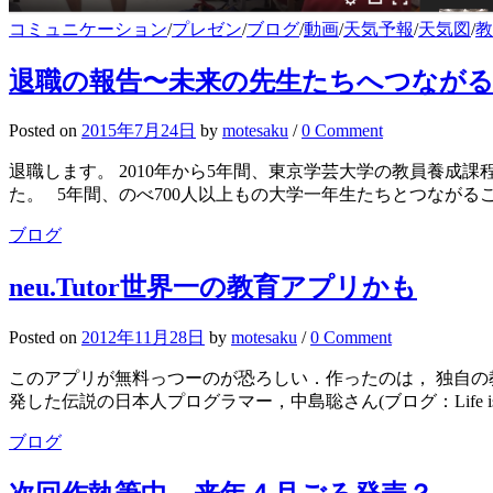
コミュニケーション
/
プレゼン
/
ブログ
/
動画
/
天気予報
/
天気図
/
教
退職の報告〜未来の先生たちへつなが
Posted
on
2015年7月24日
by
motesaku
/
0 Comment
退職します。 2010年から5年間、東京学芸大学の教員養成
た。 5年間、のべ700人以上もの大学一年生たちとつながるこ
ブログ
neu.Tutor世界一の教育アプリかも
Posted
on
2012年11月28日
by
motesaku
/
0 Comment
このアプリが無料っつーのが恐ろしい．作ったのは， 独自の教育理
発した伝説の日本人プログラマー，中島聡さん(ブログ：Life is beaut
ブログ