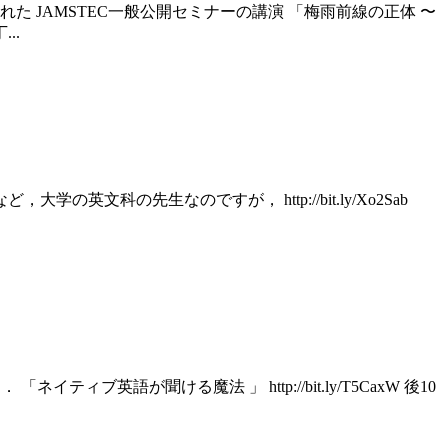
催された JAMSTEC一般公開セミナーの講演 「梅雨前線の正体 〜
..
学の英文科の先生なのですが， http://bit.ly/Xo2Sab
ブ英語が聞ける魔法 」 http://bit.ly/T5CaxW 後10