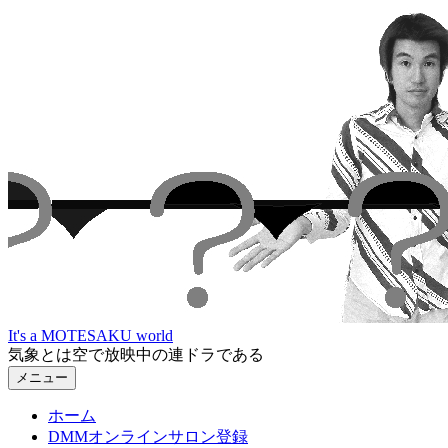
コ
ン
テ
ン
ツ
へ
ス
キ
ッ
プ
It's a MOTESAKU world
気象とは空で放映中の連ドラである
メニュー
ホーム
DMMオンラインサロン登録