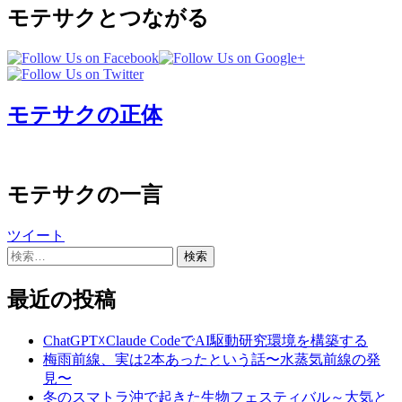
モテサクとつながる
モテサクの正体
モテサクの一言
ツイート
検
索:
最近の投稿
ChatGPT☓Claude CodeでAI駆動研究環境を構築する
梅雨前線、実は2本あったという話〜水蒸気前線の発
見〜
冬のスマトラ沖で起きた生物フェスティバル～大気と