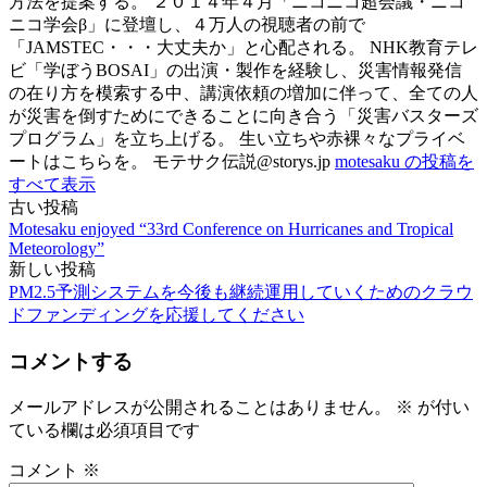
方法を提案する。 ２０１４年４月「ニコニコ超会議・ニコ
ニコ学会β」に登壇し、４万人の視聴者の前で
「JAMSTEC・・・大丈夫か」と心配される。 NHK教育テレ
ビ「学ぼうBOSAI」の出演・製作を経験し、災害情報発信
の在り方を模索する中、講演依頼の増加に伴って、全ての人
が災害を倒すためにできることに向き合う「災害バスターズ
プログラム」を立ち上げる。 生い立ちや赤裸々なプライベ
ートはこちらを。 モテサク伝説@storys.jp
motesaku の投稿を
すべて表示
古い投稿
投
Motesaku enjoyed “33rd Conference on Hurricanes and Tropical
稿
Meteorology”
新しい投稿
ナ
PM2.5予測システムを今後も継続運用していくためのクラウ
ビ
ドファンディングを応援してください
ゲ
コメントする
ー
メールアドレスが公開されることはありません。
※
が付い
シ
ている欄は必須項目です
ョ
コメント
※