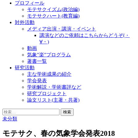
プロフィール
モテサクイズム(政治編)
モテサクハート(教育編)
対外活動
メディア出演・講演・イベント
講演などのご依頼はこちらからどうぞ(・
∀・)
動画
気象”楽”プログラム
著書一覧
研究活動
主な学術成果の紹介
学会発表
学術解説・学術書評など
研究プロジェクト
論文リスト(主著・共著)
検
索:
未分類
モテサク、春の気象学会発表2018