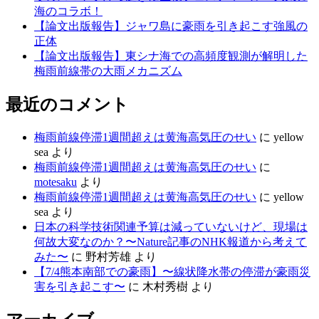
海のコラボ！
【論文出版報告】ジャワ島に豪雨を引き起こす強風の
正体
【論文出版報告】東シナ海での高頻度観測が解明した
梅雨前線帯の大雨メカニズム
最近のコメント
梅雨前線停滞1週間超えは黄海高気圧のせい
に
yellow
sea
より
梅雨前線停滞1週間超えは黄海高気圧のせい
に
motesaku
より
梅雨前線停滞1週間超えは黄海高気圧のせい
に
yellow
sea
より
日本の科学技術関連予算は減っていないけど、現場は
何故大変なのか？〜Nature記事のNHK報道から考えて
みた〜
に
野村芳雄
より
【7/4熊本南部での豪雨】〜線状降水帯の停滞が豪雨災
害を引き起こす〜
に
木村秀樹
より