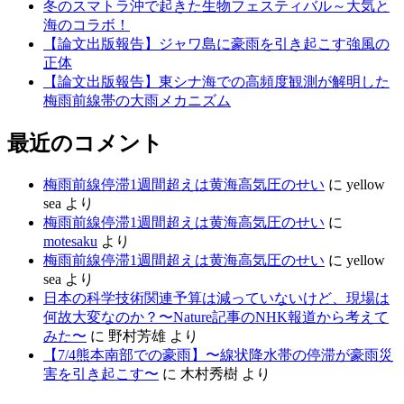
冬のスマトラ沖で起きた生物フェスティバル～大気と
海のコラボ！
【論文出版報告】ジャワ島に豪雨を引き起こす強風の
正体
【論文出版報告】東シナ海での高頻度観測が解明した
梅雨前線帯の大雨メカニズム
最近のコメント
梅雨前線停滞1週間超えは黄海高気圧のせい
に
yellow
sea
より
梅雨前線停滞1週間超えは黄海高気圧のせい
に
motesaku
より
梅雨前線停滞1週間超えは黄海高気圧のせい
に
yellow
sea
より
日本の科学技術関連予算は減っていないけど、現場は
何故大変なのか？〜Nature記事のNHK報道から考えて
みた〜
に
野村芳雄
より
【7/4熊本南部での豪雨】〜線状降水帯の停滞が豪雨災
害を引き起こす〜
に
木村秀樹
より