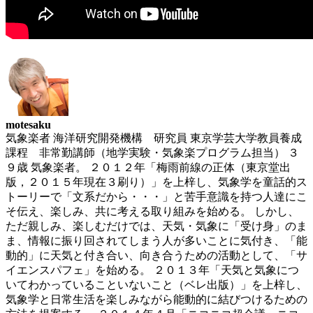
motesaku
気象楽者 海洋研究開発機構 研究員 東京学芸大学教員養成
課程 非常勤講師（地学実験・気象楽プログラム担当） ３
９歳 気象楽者。 ２０１２年「梅雨前線の正体（東京堂出
版，２０１５年現在３刷り）」を上梓し、気象学を童話的ス
トーリーで「文系だから・・・」と苦手意識を持つ人達にこ
そ伝え、楽しみ、共に考える取り組みを始める。 しかし、
ただ親しみ、楽しむだけでは、天気・気象に「受け身」のま
ま、情報に振り回されてしまう人が多いことに気付き、「能
動的」に天気と付き合い、向き合うための活動として、「サ
イエンスパフェ」を始める。 ２０１３年「天気と気象につ
いてわかっていることいないこと（ベレ出版）」を上梓し、
気象学と日常生活を楽しみながら能動的に結びつけるための