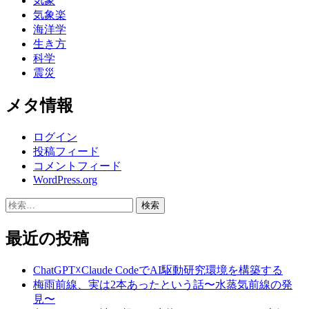
気象
気象楽
海洋学
生き方
科学
震災
メタ情報
ログイン
投稿フィード
コメントフィード
WordPress.org
検
索:
最近の投稿
ChatGPT☓Claude CodeでAI駆動研究環境を構築する
梅雨前線、実は2本あったという話〜水蒸気前線の発
見〜