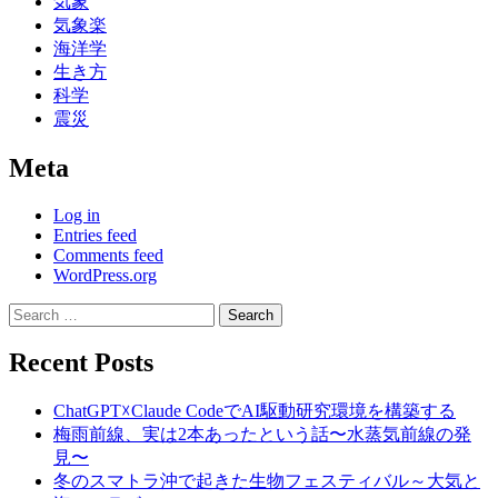
気象
気象楽
海洋学
生き方
科学
震災
Meta
Log in
Entries feed
Comments feed
WordPress.org
Search
for:
Recent Posts
ChatGPT☓Claude CodeでAI駆動研究環境を構築する
梅雨前線、実は2本あったという話〜水蒸気前線の発
見〜
冬のスマトラ沖で起きた生物フェスティバル～大気と