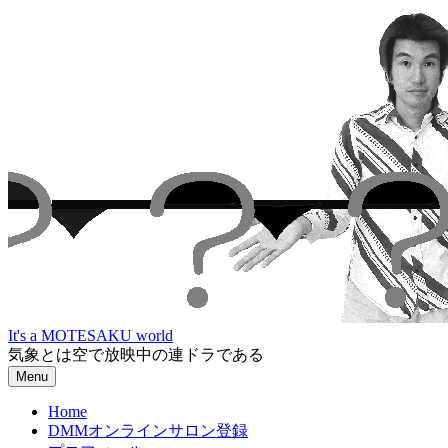
Skip
to
content
It's a MOTESAKU world
気象とは空で放映中の連ドラである
Menu
Home
DMMオンラインサロン登録