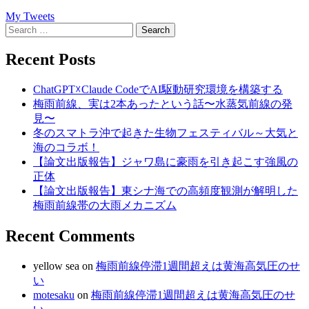
My Tweets
Search
for:
Recent Posts
ChatGPT☓Claude CodeでAI駆動研究環境を構築する
梅雨前線、実は2本あったという話〜水蒸気前線の発
見〜
冬のスマトラ沖で起きた生物フェスティバル～大気と
海のコラボ！
【論文出版報告】ジャワ島に豪雨を引き起こす強風の
正体
【論文出版報告】東シナ海での高頻度観測が解明した
梅雨前線帯の大雨メカニズム
Recent Comments
yellow sea
on
梅雨前線停滞1週間超えは黄海高気圧のせ
い
motesaku
on
梅雨前線停滞1週間超えは黄海高気圧のせ