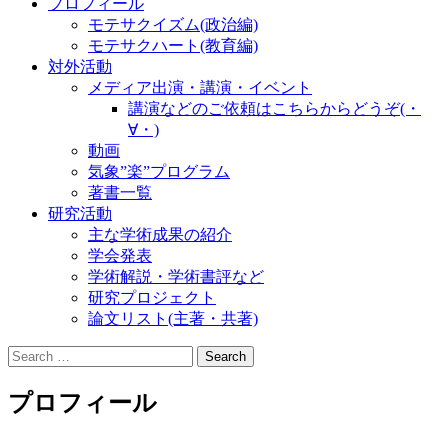
プロフィール
モテサクイズム(政治編)
モテサクハート(教育編)
対外活動
メディア出演・講演・イベント
講演などのご依頼はこちらからどうぞ(・
∀・)
動画
気象”楽”プログラム
著書一覧
研究活動
主な学術成果の紹介
学会発表
学術解説・学術書評など
研究プロジェクト
論文リスト(主著・共著)
Search
for:
プロフィール