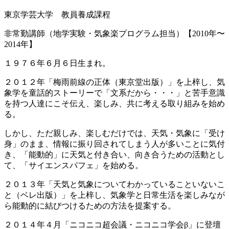
東京学芸大学 教員養成課程
非常勤講師（地学実験・気象楽プログラム担当）【2010年〜
2014年】
１９７６年６月６日生まれ。
２０１２年「梅雨前線の正体（東京堂出版）」を上梓し、気
象学を童話的ストーリーで「文系だから・・・」と苦手意識
を持つ人達にこそ伝え、楽しみ、共に考える取り組みを始め
る。
しかし、ただ親しみ、楽しむだけでは、天気・気象に「受け
身」のまま、情報に振り回されてしまう人が多いことに気付
き、「能動的」に天気と付き合い、向き合うための活動とし
て、「サイエンスパフェ」を始める。
２０１３年「天気と気象についてわかっていることいないこ
と（ベレ出版）」を上梓し、気象学と日常生活を楽しみなが
ら能動的に結びつけるための方法を提案する。
２０１４年４月「ニコニコ超会議・ニコニコ学会β」に登壇