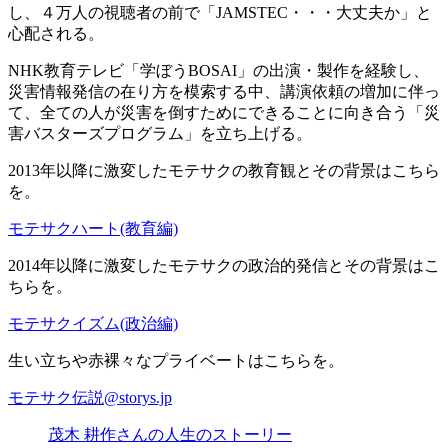
し、４万人の視聴者の前で「JAMSTEC・・・大丈夫か」と
心配される。
NHK教育テレビ「学ぼうBOSAI」の出演・製作を経験し、
災害情報発信の在り方を模索する中、講演依頼の増加に伴っ
て、全ての人が災害を倒すためにできることに向き合う「災
害バスターズプログラム」を立ち上げる。
2013年以降に激変したモテサクの教育観とその背景はこちら
を。
モテサクハート(教育編)
2014年以降に激変したモテサクの政治的発信とその背景はこ
ちらを。
モテサクイズム(政治編)
生い立ちや赤裸々なプライベートはこちらを。
モテサク伝説@storys.jp
茂木 耕作さんの人生のストーリー