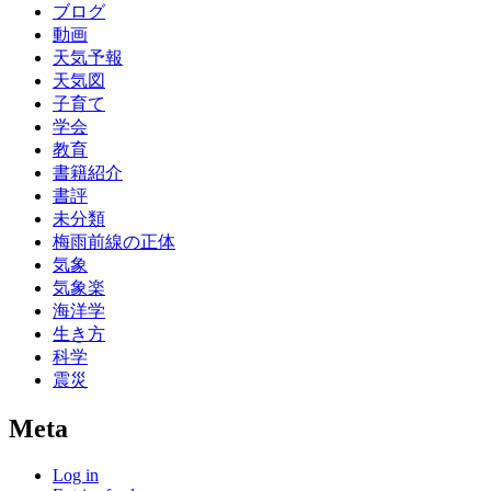
ブログ
動画
天気予報
天気図
子育て
学会
教育
書籍紹介
書評
未分類
梅雨前線の正体
気象
気象楽
海洋学
生き方
科学
震災
Meta
Log in