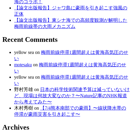
海のコラボ！
【論文出版報告】ジャワ島に豪雨を引き起こす強風の
正体
【論文出版報告】東シナ海での高頻度観測が解明した
梅雨前線帯の大雨メカニズム
Recent Comments
yellow sea
on
梅雨前線停滞1週間超えは黄海高気圧のせ
い
motesaku
on
梅雨前線停滞1週間超えは黄海高気圧のせ
い
yellow sea
on
梅雨前線停滞1週間超えは黄海高気圧のせ
い
野村芳雄
on
日本の科学技術関連予算は減っていないけ
ど、現場は何故大変なのか？〜Nature記事のNHK報道
から考えてみた〜
木村秀樹
on
【7/4熊本南部での豪雨】〜線状降水帯の
停滞が豪雨災害を引き起こす〜
Archives