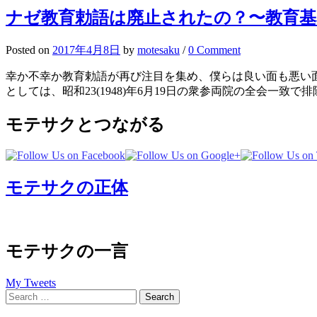
ナゼ教育勅語は廃止されたの？〜教育基
Posted
on
2017年4月8日
by
motesaku
/
0 Comment
幸か不幸か教育勅語が再び注目を集め、僕らは良い面も悪い
としては、昭和23(1948)年6月19日の衆参両院の全会一致
モテサクとつながる
モテサクの正体
モテサクの一言
My Tweets
Search
for: