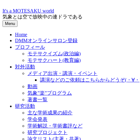
Skip
to
It's a MOTESAKU world
content
気象とは空で放映中の連ドラである
Menu
Home
DMMオンラインサロン登録
プロフィール
モテサクイズム(政治編)
モテサクハート(教育編)
対外活動
メディア出演・講演・イベント
講演などのご依頼はこちらからどうぞ(・∀・
動画
気象”楽”プログラム
著書一覧
研究活動
主な学術成果の紹介
学会発表
学術解説・学術書評など
研究プロジェクト
論文リスト(主著・共著)