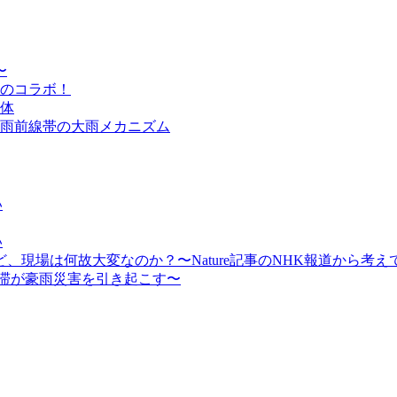
〜
のコラボ！
体
雨前線帯の大雨メカニズム
い
い
現場は何故大変なのか？〜Nature記事のNHK報道から考え
停滞が豪雨災害を引き起こす〜