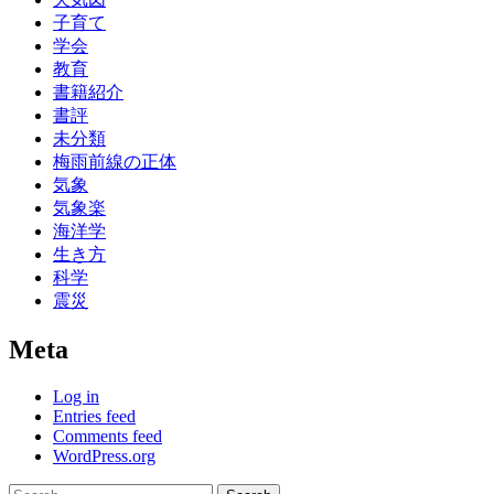
子育て
学会
教育
書籍紹介
書評
未分類
梅雨前線の正体
気象
気象楽
海洋学
生き方
科学
震災
Meta
Log in
Entries feed
Comments feed
WordPress.org
Search