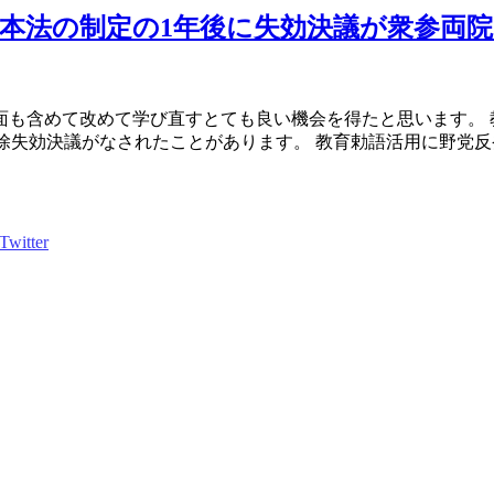
本法の制定の1年後に失効決議が衆参両
面も含めて改めて学び直すとても良い機会を得たと思います。 
で排除失効決議がなされたことがあります。 教育勅語活用に野党反発