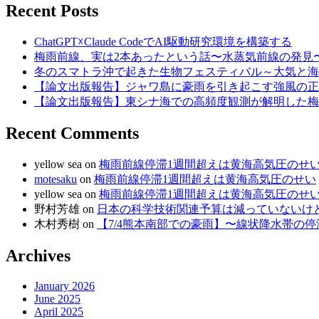
Recent Posts
ChatGPT☓Claude CodeでAI駆動研究環境を構築する
梅雨前線、実は2本あったという話〜水蒸気前線の発見
冬のスマトラ沖で起きた生物フェスティバル～大気と海
【論文出版報告】ジャワ島に豪雨を引き起こす強風の正
【論文出版報告】東シナ海での高頻度観測が解明した梅
Recent Comments
yellow sea
on
梅雨前線停滞1週間超えは黄海高気圧のせ
motesaku
on
梅雨前線停滞1週間超えは黄海高気圧のせい
yellow sea
on
梅雨前線停滞1週間超えは黄海高気圧のせ
野村芳雄
on
日本の科学技術関連予算は減っていないけど、
木村秀樹
on
【7/4熊本南部での豪雨】〜線状降水帯の
Archives
January 2026
June 2025
April 2025