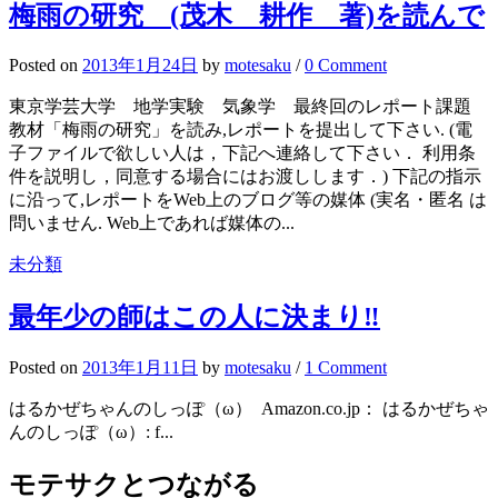
梅雨の研究 (茂木 耕作 著)を読んで
Posted
on
2013年1月24日
by
motesaku
/
0 Comment
東京学芸大学 地学実験 気象学 最終回のレポート課題
教材「梅雨の研究」を読み,レポートを提出して下さい. (電
子ファイルで欲しい人は，下記へ連絡して下さい． 利用条
件を説明し，同意する場合にはお渡しします．) 下記の指示
に沿って,レポートをWeb上のブログ等の媒体 (実名・匿名 は
問いません. Web上であれば媒体の...
未分類
最年少の師はこの人に決まり‼
Posted
on
2013年1月11日
by
motesaku
/
1 Comment
はるかぜちゃんのしっぽ（ω） Amazon.co.jp： はるかぜちゃ
んのしっぽ（ω）: f...
モテサクとつながる