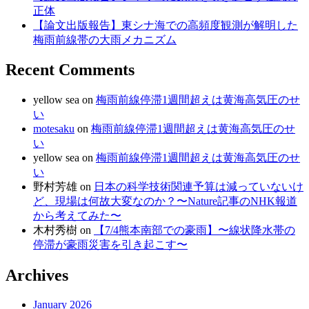
正体
【論文出版報告】東シナ海での高頻度観測が解明した
梅雨前線帯の大雨メカニズム
Recent Comments
yellow sea
on
梅雨前線停滞1週間超えは黄海高気圧のせ
い
motesaku
on
梅雨前線停滞1週間超えは黄海高気圧のせ
い
yellow sea
on
梅雨前線停滞1週間超えは黄海高気圧のせ
い
野村芳雄
on
日本の科学技術関連予算は減っていないけ
ど、現場は何故大変なのか？〜Nature記事のNHK報道
から考えてみた〜
木村秀樹
on
【7/4熊本南部での豪雨】〜線状降水帯の
停滞が豪雨災害を引き起こす〜
Archives
January 2026