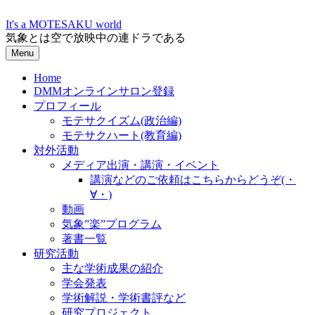
Skip
to
It's a MOTESAKU world
content
気象とは空で放映中の連ドラである
Menu
Home
DMMオンラインサロン登録
プロフィール
モテサクイズム(政治編)
モテサクハート(教育編)
対外活動
メディア出演・講演・イベント
講演などのご依頼はこちらからどうぞ(・
∀・)
動画
気象”楽”プログラム
著書一覧
研究活動
主な学術成果の紹介
学会発表
学術解説・学術書評など
研究プロジェクト