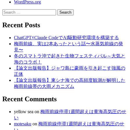
WordPress.org
Search
for:
Recent Posts
ChatGPT☓Claude CodeでAI駆動研究環境を構築する
梅雨前線、実は2本あったという話〜水蒸気前線の発
見〜
冬のスマトラ沖で起きた生物フェスティバル～大気と
海のコラボ！
【論文出版報告】ジャワ島に豪雨を引き起こす強風の
正体
【論文出版報告】東シナ海での高頻度観測が解明した
梅雨前線帯の大雨メカニズム
Recent Comments
yellow sea
on
梅雨前線停滞1週間超えは黄海高気圧のせ
い
motesaku
on
梅雨前線停滞1週間超えは黄海高気圧のせ
い