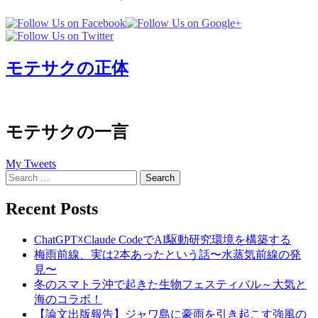
モテサクの正体
モテサクの一言
My Tweets
Search
for:
Recent Posts
ChatGPT☓Claude CodeでAI駆動研究環境を構築する
梅雨前線、実は2本あったという話〜水蒸気前線の発
見〜
冬のスマトラ沖で起きた生物フェスティバル～大気と
海のコラボ！
【論文出版報告】ジャワ島に豪雨を引き起こす強風の