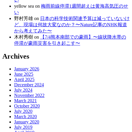
yellow sea
on
梅雨前線停滞1週間超えは黄海高気圧のせ
い
野村芳雄
on
日本の科学技術関連予算は減っていないけ
ど、現場は何故大変なのか？〜Nature記事のNHK報道
から考えてみた〜
木村秀樹
on
【7/4熊本南部での豪雨】〜線状降水帯の
停滞が豪雨災害を引き起こす〜
Archives
January 2026
June 2025
April 2025
December 2024
July 2024
November 2022
March 2021
October 2020
July 2020
March 2020
January 2020
July 2019