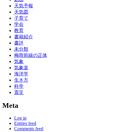
天気予報
天気図
子育て
学会
教育
書籍紹介
書評
未分類
梅雨前線の正体
気象
気象楽
海洋学
生き方
科学
震災
Meta
Log in
Entries feed
Comments feed