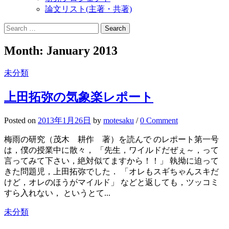
論文リスト(主著・共著)
Search
for:
Month:
January 2013
未分類
上田拓弥の気象楽レポート
Posted
on
2013年1月26日
by
motesaku
/
0 Comment
梅雨の研究（茂木 耕作 著）を読んで のレポート第一号
は，僕の授業中に散々， 「先生，ワイルドだぜぇ～，って
言ってみて下さい，絶対似てますから！！」 執拗に迫って
きた問題児，上田拓弥でした． 「オレもスギちゃんスキだ
けど，オレのほうがマイルド」 などと返しても，ツッコミ
すら入れない， というとて...
未分類