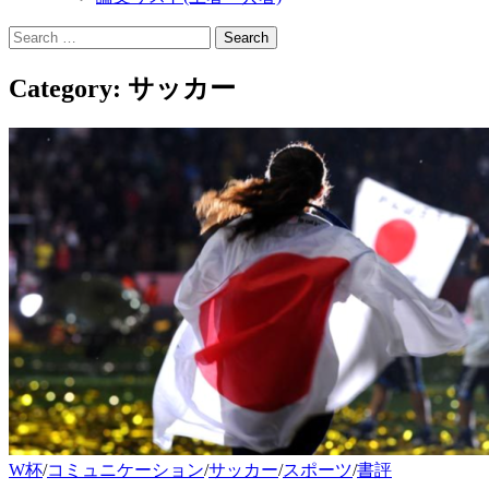
Search
for:
Category:
サッカー
W杯
/
コミュニケーション
/
サッカー
/
スポーツ
/
書評