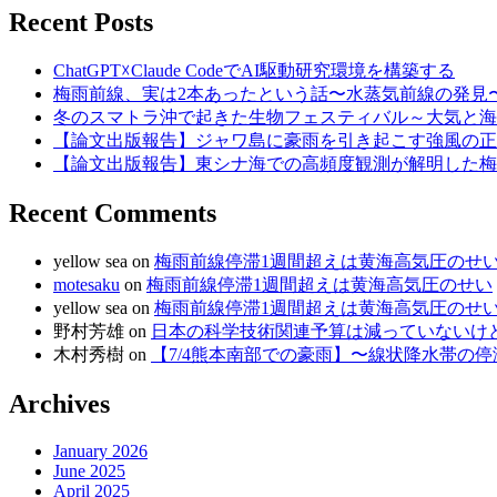
Recent Posts
ChatGPT☓Claude CodeでAI駆動研究環境を構築する
梅雨前線、実は2本あったという話〜水蒸気前線の発見
冬のスマトラ沖で起きた生物フェスティバル～大気と海
【論文出版報告】ジャワ島に豪雨を引き起こす強風の正
【論文出版報告】東シナ海での高頻度観測が解明した梅
Recent Comments
yellow sea
on
梅雨前線停滞1週間超えは黄海高気圧のせ
motesaku
on
梅雨前線停滞1週間超えは黄海高気圧のせい
yellow sea
on
梅雨前線停滞1週間超えは黄海高気圧のせ
野村芳雄
on
日本の科学技術関連予算は減っていないけど、
木村秀樹
on
【7/4熊本南部での豪雨】〜線状降水帯の
Archives
January 2026
June 2025
April 2025