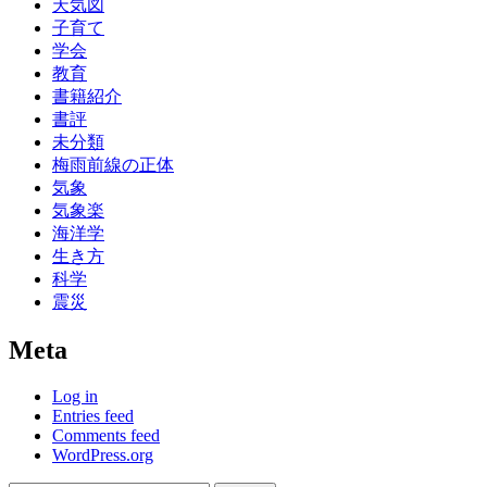
天気図
子育て
学会
教育
書籍紹介
書評
未分類
梅雨前線の正体
気象
気象楽
海洋学
生き方
科学
震災
Meta
Log in
Entries feed
Comments feed
WordPress.org