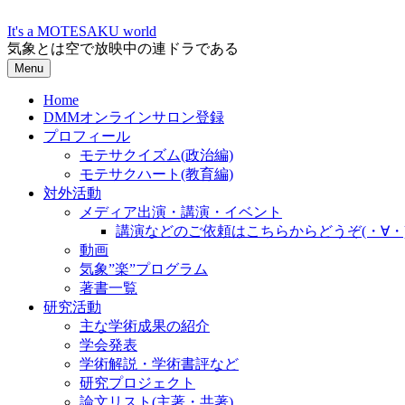
Skip
to
It's a MOTESAKU world
content
気象とは空で放映中の連ドラである
Menu
Home
DMMオンラインサロン登録
プロフィール
モテサクイズム(政治編)
モテサクハート(教育編)
対外活動
メディア出演・講演・イベント
講演などのご依頼はこちらからどうぞ(・∀・
動画
気象”楽”プログラム
著書一覧
研究活動
主な学術成果の紹介
学会発表
学術解説・学術書評など
研究プロジェクト
論文リスト(主著・共著)