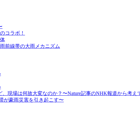
〜
のコラボ！
体
雨前線帯の大雨メカニズム
い
い
現場は何故大変なのか？〜Nature記事のNHK報道から考え
停滞が豪雨災害を引き起こす〜