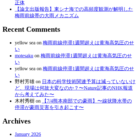
正体
【論文出版報告】東シナ海での高頻度観測が解明した
梅雨前線帯の大雨メカニズム
Recent Comments
yellow sea
on
梅雨前線停滞1週間超えは黄海高気圧のせ
い
motesaku
on
梅雨前線停滞1週間超えは黄海高気圧のせ
い
yellow sea
on
梅雨前線停滞1週間超えは黄海高気圧のせ
い
野村芳雄
on
日本の科学技術関連予算は減っていないけ
ど、現場は何故大変なのか？〜Nature記事のNHK報道
から考えてみた〜
木村秀樹
on
【7/4熊本南部での豪雨】〜線状降水帯の
停滞が豪雨災害を引き起こす〜
Archives
January 2026