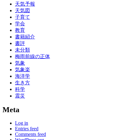
天気予報
天気図
子育て
学会
教育
書籍紹介
書評
未分類
梅雨前線の正体
気象
気象楽
海洋学
生き方
科学
震災
Meta
Log in
Entries feed
Comments feed
WordPress.org