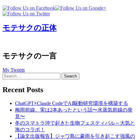
モテサクの正体
モテサクの一言
My Tweets
Search
for:
Recent Posts
ChatGPT☓Claude CodeでAI駆動研究環境を構築する
梅雨前線、実は2本あったという話〜水蒸気前線の発
見〜
冬のスマトラ沖で起きた生物フェスティバル～大気と
海のコラボ！
【論文出版報告】ジャワ島に豪雨を引き起こす強風の