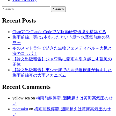
Search
for:
Recent Posts
ChatGPT☓Claude CodeでAI駆動研究環境を構築する
梅雨前線、実は2本あったという話〜水蒸気前線の発
見〜
冬のスマトラ沖で起きた生物フェスティバル～大気と
海のコラボ！
【論文出版報告】ジャワ島に豪雨を引き起こす強風の
正体
【論文出版報告】東シナ海での高頻度観測が解明した
梅雨前線帯の大雨メカニズム
Recent Comments
yellow sea
on
梅雨前線停滞1週間超えは黄海高気圧のせ
い
motesaku
on
梅雨前線停滞1週間超えは黄海高気圧のせ
い