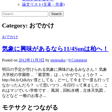
論文リスト(主著・共著)
Search
for:
Category:
おでかけ
おでかけ
気象に興味があるなら11/4Sunは柏へ！
Posted
on
2012年11月3日
by
motesaku
/
0 Comment
明日の予定が空けられる気象に興味のあるみなさん！ 気象
大学校の学園祭，「紫雲祭」は，いかがでしょうか？ →
http://bit.ly/QdkJyy 僕としても，どーして今まで一度も行って
なかったんだろ？ って思いつつ，今日行って来ました． こ
れはマジでいい学祭です． 風洞，回転水槽，立体天気図，
などなど 一般のお客さ...
モテサクとつながる