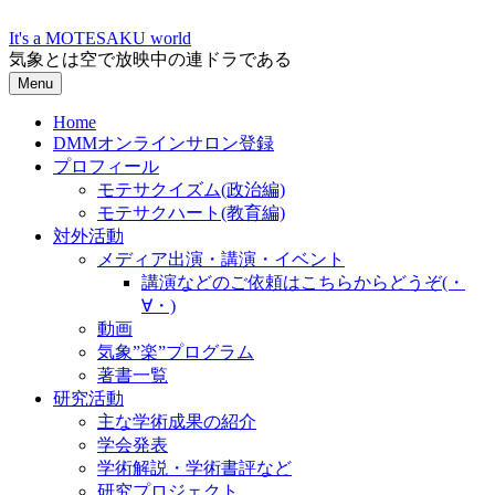
Skip
to
It's a MOTESAKU world
content
気象とは空で放映中の連ドラである
Menu
Home
DMMオンラインサロン登録
プロフィール
モテサクイズム(政治編)
モテサクハート(教育編)
対外活動
メディア出演・講演・イベント
講演などのご依頼はこちらからどうぞ(・
∀・)
動画
気象”楽”プログラム
著書一覧
研究活動
主な学術成果の紹介
学会発表
学術解説・学術書評など
研究プロジェクト