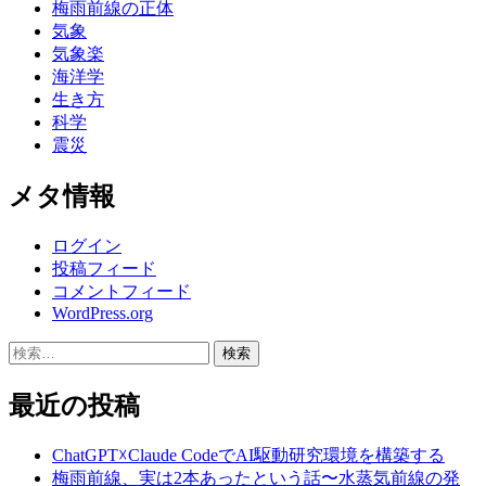
梅雨前線の正体
気象
気象楽
海洋学
生き方
科学
震災
メタ情報
ログイン
投稿フィード
コメントフィード
WordPress.org
検
索:
最近の投稿
ChatGPT☓Claude CodeでAI駆動研究環境を構築する
梅雨前線、実は2本あったという話〜水蒸気前線の発