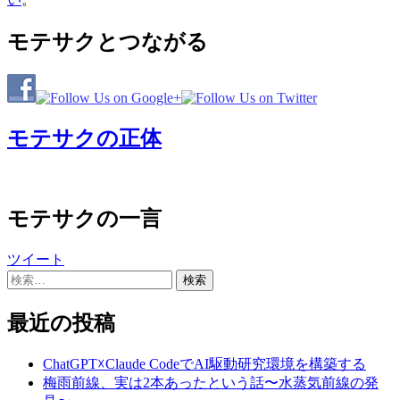
モテサクとつながる
モテサクの正体
モテサクの一言
ツイート
検
索:
最近の投稿
ChatGPT☓Claude CodeでAI駆動研究環境を構築する
梅雨前線、実は2本あったという話〜水蒸気前線の発