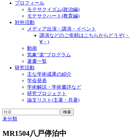
プロフィール
モテサクイズム(政治編)
モテサクハート(教育編)
対外活動
メディア出演・講演・イベント
講演などのご依頼はこちらからどうぞ(・
∀・)
動画
気象”楽”プログラム
著書一覧
研究活動
主な学術成果の紹介
学会発表
学術解説・学術書評など
研究プロジェクト
論文リスト(主著・共著)
検
索:
未分類
MR1504八戸停泊中