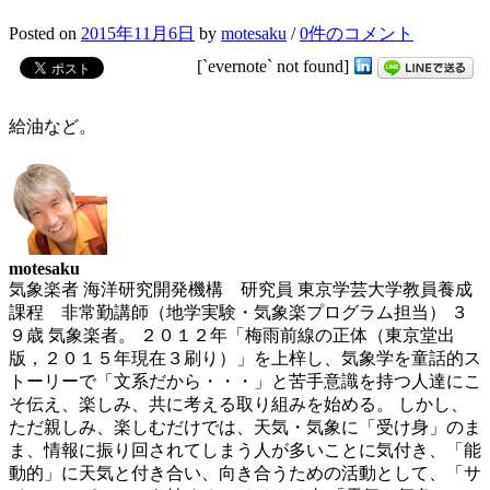
Posted
on
2015年11月6日
by
motesaku
/
0件のコメント
[`evernote` not found]
給油など。
motesaku
気象楽者 海洋研究開発機構 研究員 東京学芸大学教員養成
課程 非常勤講師（地学実験・気象楽プログラム担当） ３
９歳 気象楽者。 ２０１２年「梅雨前線の正体（東京堂出
版，２０１５年現在３刷り）」を上梓し、気象学を童話的ス
トーリーで「文系だから・・・」と苦手意識を持つ人達にこ
そ伝え、楽しみ、共に考える取り組みを始める。 しかし、
ただ親しみ、楽しむだけでは、天気・気象に「受け身」のま
ま、情報に振り回されてしまう人が多いことに気付き、「能
動的」に天気と付き合い、向き合うための活動として、「サ