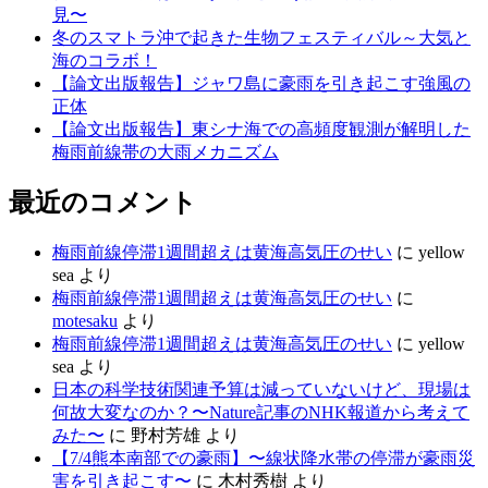
見〜
冬のスマトラ沖で起きた生物フェスティバル～大気と
海のコラボ！
【論文出版報告】ジャワ島に豪雨を引き起こす強風の
正体
【論文出版報告】東シナ海での高頻度観測が解明した
梅雨前線帯の大雨メカニズム
最近のコメント
梅雨前線停滞1週間超えは黄海高気圧のせい
に
yellow
sea
より
梅雨前線停滞1週間超えは黄海高気圧のせい
に
motesaku
より
梅雨前線停滞1週間超えは黄海高気圧のせい
に
yellow
sea
より
日本の科学技術関連予算は減っていないけど、現場は
何故大変なのか？〜Nature記事のNHK報道から考えて
みた〜
に
野村芳雄
より
【7/4熊本南部での豪雨】〜線状降水帯の停滞が豪雨災
害を引き起こす〜
に
木村秀樹
より