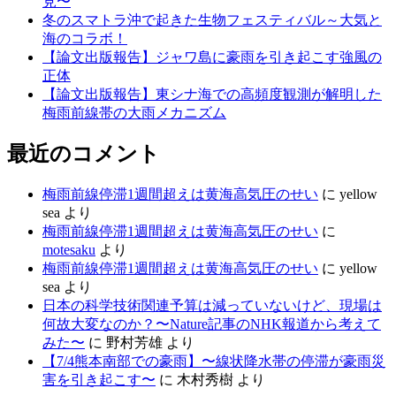
見〜
冬のスマトラ沖で起きた生物フェスティバル～大気と
海のコラボ！
【論文出版報告】ジャワ島に豪雨を引き起こす強風の
正体
【論文出版報告】東シナ海での高頻度観測が解明した
梅雨前線帯の大雨メカニズム
最近のコメント
梅雨前線停滞1週間超えは黄海高気圧のせい
に
yellow
sea
より
梅雨前線停滞1週間超えは黄海高気圧のせい
に
motesaku
より
梅雨前線停滞1週間超えは黄海高気圧のせい
に
yellow
sea
より
日本の科学技術関連予算は減っていないけど、現場は
何故大変なのか？〜Nature記事のNHK報道から考えて
みた〜
に
野村芳雄
より
【7/4熊本南部での豪雨】〜線状降水帯の停滞が豪雨災
害を引き起こす〜
に
木村秀樹
より