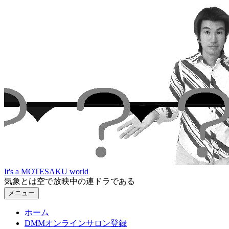
コ
ン
テ
ン
ツ
へ
ス
キ
ッ
プ
It's a MOTESAKU world
気象とは空で放映中の連ドラである
メニュー
ホーム
DMMオンラインサロン登録