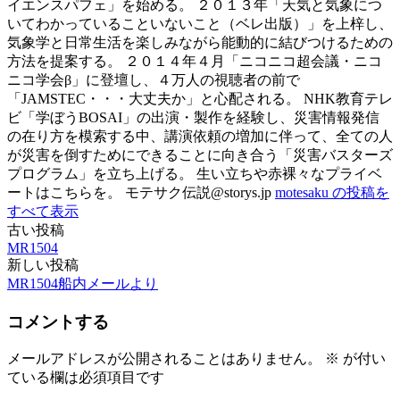
イエンスパフェ」を始める。 ２０１３年「天気と気象につ
いてわかっていることいないこと（ベレ出版）」を上梓し、
気象学と日常生活を楽しみながら能動的に結びつけるための
方法を提案する。 ２０１４年４月「ニコニコ超会議・ニコ
ニコ学会β」に登壇し、４万人の視聴者の前で
「JAMSTEC・・・大丈夫か」と心配される。 NHK教育テレ
ビ「学ぼうBOSAI」の出演・製作を経験し、災害情報発信
の在り方を模索する中、講演依頼の増加に伴って、全ての人
が災害を倒すためにできることに向き合う「災害バスターズ
プログラム」を立ち上げる。 生い立ちや赤裸々なプライベ
ートはこちらを。 モテサク伝説@storys.jp
motesaku の投稿を
すべて表示
古い投稿
投
MR1504
稿
新しい投稿
MR1504船内メールより
ナ
ビ
コメントする
ゲ
メールアドレスが公開されることはありません。
※
が付い
ー
ている欄は必須項目です