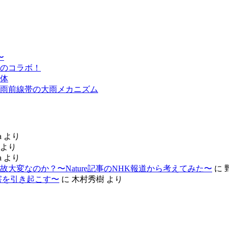
〜
のコラボ！
体
雨前線帯の大雨メカニズム
a
より
より
a
より
大変なのか？〜Nature記事のNHK報道から考えてみた〜
に
害を引き起こす〜
に
木村秀樹
より