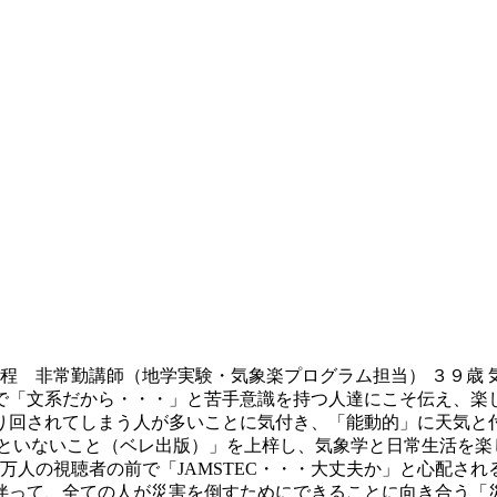
課程 非常勤講師（地学実験・気象楽プログラム担当） ３９歳 
で「文系だから・・・」と苦手意識を持つ人達にこそ伝え、楽し
り回されてしまう人が多いことに気付き、「能動的」に天気と
といないこと（ベレ出版）」を上梓し、気象学と日常生活を楽
人の視聴者の前で「JAMSTEC・・・大丈夫か」と心配される
伴って、全ての人が災害を倒すためにできることに向き合う「災