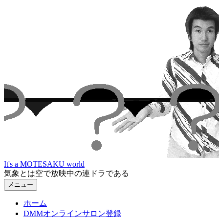
コ
ン
テ
ン
ツ
へ
ス
キ
ッ
プ
It's a MOTESAKU world
気象とは空で放映中の連ドラである
メニュー
ホーム
DMMオンラインサロン登録