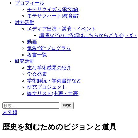
プロフィール
モテサクイズム(政治編)
モテサクハート(教育編)
対外活動
メディア出演・講演・イベント
講演などのご依頼はこちらからどうぞ(・∀・
動画
気象”楽”プログラム
著書一覧
研究活動
主な学術成果の紹介
学会発表
学術解説・学術書評など
研究プロジェクト
論文リスト(主著・共著)
検
索:
未分類
歴史を刻むためのビジョンと道具