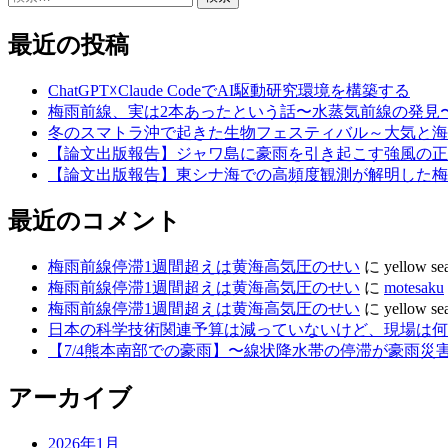
索:
最近の投稿
ChatGPT☓Claude CodeでAI駆動研究環境を構築する
梅雨前線、実は2本あったという話〜水蒸気前線の発見
冬のスマトラ沖で起きた生物フェスティバル～大気と海
【論文出版報告】ジャワ島に豪雨を引き起こす強風の正
【論文出版報告】東シナ海での高頻度観測が解明した梅
最近のコメント
梅雨前線停滞1週間超えは黄海高気圧のせい
に
yellow se
梅雨前線停滞1週間超えは黄海高気圧のせい
に
motesaku
梅雨前線停滞1週間超えは黄海高気圧のせい
に
yellow se
日本の科学技術関連予算は減っていないけど、現場は何故
【7/4熊本南部での豪雨】〜線状降水帯の停滞が豪雨災
アーカイブ
2026年1月