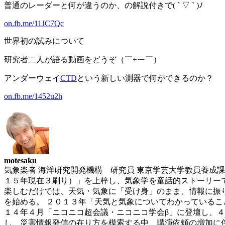
普通のレーダーと何が違うのか、の解説付きで( ´ ▽ ` )ﾉ
on.fb.me/11JC7Qc
世界初の試みについて
研究者二人が語る動画をどうぞ（￣+ー￣）
アンダーウェイ
CTD
という新しい測器で何ができるのか？
on.fb.me/1452u2h
motesaku
気象楽者 海洋研究開発機構 研究員 東京学芸大学教員養成
１５年現在３刷り）」を上梓し、気象学を童話的ストーリー
楽しむだけでは、天気・気象に「受け身」のまま、情報に振
を始める。 ２０１３年「天気と気象についてわかっているこ
１４年４月「ニコニコ超会議・ニコニコ学会β」に登壇し、４万
し、災害情報発信の在り方を模索する中、講演依頼の増加に