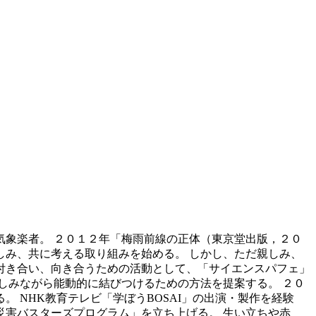
気象楽者。 ２０１２年「梅雨前線の正体（東京堂出版，２０
み、共に考える取り組みを始める。 しかし、ただ親しみ、
付き合い、向き合うための活動として、「サイエンスパフェ」
しみながら能動的に結びつけるための方法を提案する。 ２０
。 NHK教育テレビ「学ぼうBOSAI」の出演・製作を経験
害バスターズプログラム」を立ち上げる。 生い立ちや赤