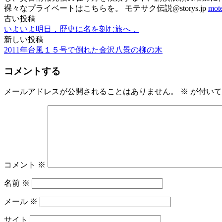
裸々なプライベートはこちらを。 モテサク伝説@storys.jp
mo
古い投稿
投
いよいよ明日，歴史に名を刻む旅へ．
稿
新しい投稿
2011年台風１５号で倒れた金沢八景の柳の木
ナ
ビ
コメントする
ゲ
メールアドレスが公開されることはありません。
※
が付いて
ー
シ
ョ
ン
コメント
※
名前
※
メール
※
サイト