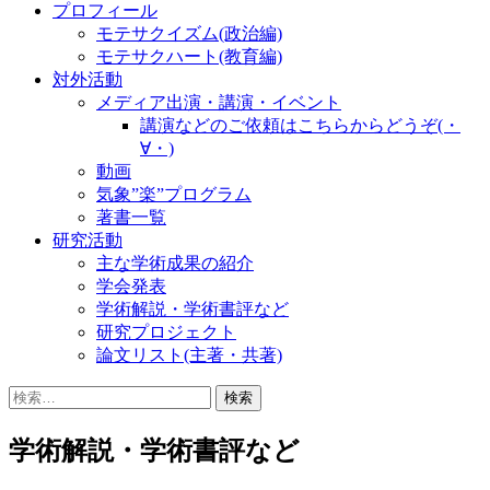
プロフィール
モテサクイズム(政治編)
モテサクハート(教育編)
対外活動
メディア出演・講演・イベント
講演などのご依頼はこちらからどうぞ(・
∀・)
動画
気象”楽”プログラム
著書一覧
研究活動
主な学術成果の紹介
学会発表
学術解説・学術書評など
研究プロジェクト
論文リスト(主著・共著)
検
索:
学術解説・学術書評など