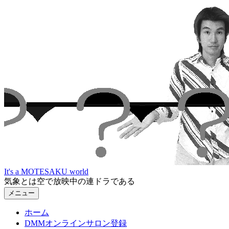
コ
ン
テ
ン
ツ
へ
ス
キ
ッ
プ
It's a MOTESAKU world
気象とは空で放映中の連ドラである
メニュー
ホーム
DMMオンラインサロン登録