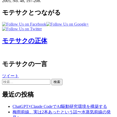
2005, No. 48, 197-208.
モテサクとつながる
モテサクの正体
モテサクの一言
ツイート
検
索:
最近の投稿
ChatGPT☓Claude CodeでAI駆動研究環境を構築する
梅雨前線、実は2本あったという話〜水蒸気前線の発