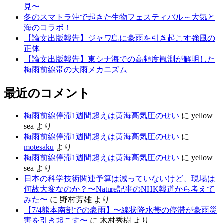
見〜
冬のスマトラ沖で起きた生物フェスティバル～大気と
海のコラボ！
【論文出版報告】ジャワ島に豪雨を引き起こす強風の
正体
【論文出版報告】東シナ海での高頻度観測が解明した
梅雨前線帯の大雨メカニズム
最近のコメント
梅雨前線停滞1週間超えは黄海高気圧のせい
に
yellow
sea
より
梅雨前線停滞1週間超えは黄海高気圧のせい
に
motesaku
より
梅雨前線停滞1週間超えは黄海高気圧のせい
に
yellow
sea
より
日本の科学技術関連予算は減っていないけど、現場は
何故大変なのか？〜Nature記事のNHK報道から考えて
みた〜
に
野村芳雄
より
【7/4熊本南部での豪雨】〜線状降水帯の停滞が豪雨災
害を引き起こす〜
に
木村秀樹
より