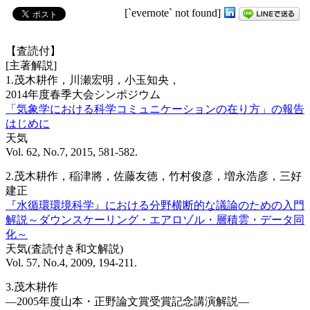
[`evernote` not found]
【査読付】
[主著解説]
1.茂木耕作，川瀬宏明，小玉知央，
2014年度春季大会シンポジウム
「気象学における科学コミュニケーションの在り方」の報告
はじめに
天気
Vol. 62, No.7, 2015, 581-582.
2.茂木耕作，稲津將，佐藤友徳，竹村俊彦，増永浩彦，三好
建正
『水循環環境科学』における分野横断的な議論のための入門
解説～ダウンスケーリング・エアロゾル・層積雲・データ同
化～
天気(査読付き和文解説)
Vol. 57, No.4, 2009, 194-211.
3.茂木耕作
―2005年度山本・正野論文賞受賞記念講演解説―