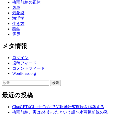
梅雨前線の正体
気象
気象楽
海洋学
生き方
科学
震災
メタ情報
ログイン
投稿フィード
コメントフィード
WordPress.org
検
索:
最近の投稿
ChatGPT☓Claude CodeでAI駆動研究環境を構築する
梅雨前線、実は2本あったという話〜水蒸気前線の発