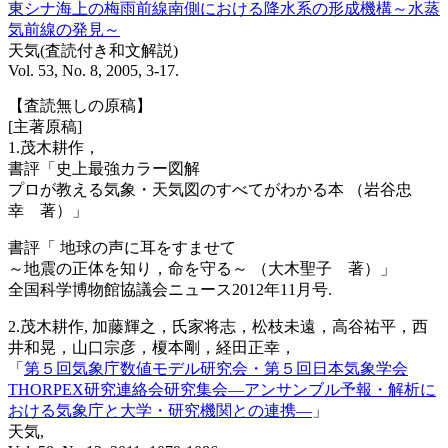
東シナ海上の梅雨前線南側における降水系の形成機構～水蒸
気前線の発見～
天気(査読付き和文解説)
Vol. 53, No. 8, 2005, 3-17.
【査読無しの原稿】
[主著原稿]
1.茂木耕作，
書評「史上最強カラー図解
プロが教える気象・天気図のすべてがわかる本 （岩谷忠
幸 著）」
書評「 地球の声に耳をすませて
～地震の正体を知り，命を守る～ （大木聖子 著）」
全国科学博物館協議会ニュース2012年11月号.
2.茂木耕作, 加藤輝之，氏家将志，松枝未遠，高谷祐平，西
井和晃，山口宗彦，榎本剛，経田正幸，
「
第５回気象庁数値モデル研究会・第５回日本気象学会
THORPEX研究連絡会研究集会―アンサンブル予報・解析に
おける気象庁と大学・研究機関との連携―
」
天気,