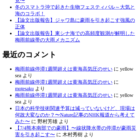
見〜
冬のスマトラ沖で起きた生物フェスティバル～大気と
海のコラボ！
【論文出版報告】ジャワ島に豪雨を引き起こす強風の
正体
【論文出版報告】東シナ海での高頻度観測が解明した
梅雨前線帯の大雨メカニズム
最近のコメント
梅雨前線停滞1週間超えは黄海高気圧のせい
に
yellow
sea
より
梅雨前線停滞1週間超えは黄海高気圧のせい
に
motesaku
より
梅雨前線停滞1週間超えは黄海高気圧のせい
に
yellow
sea
より
日本の科学技術関連予算は減っていないけど、現場は
何故大変なのか？〜Nature記事のNHK報道から考えて
みた〜
に
野村芳雄
より
【7/4熊本南部での豪雨】〜線状降水帯の停滞が豪雨災
害を引き起こす〜
に
木村秀樹
より