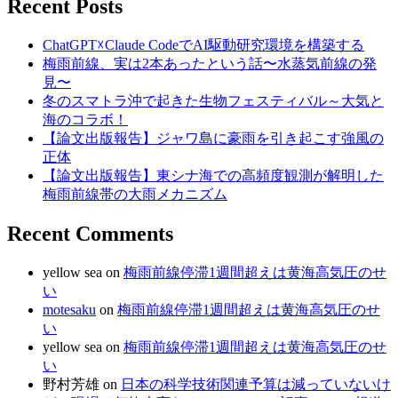
Recent Posts
ChatGPT☓Claude CodeでAI駆動研究環境を構築する
梅雨前線、実は2本あったという話〜水蒸気前線の発
見〜
冬のスマトラ沖で起きた生物フェスティバル～大気と
海のコラボ！
【論文出版報告】ジャワ島に豪雨を引き起こす強風の
正体
【論文出版報告】東シナ海での高頻度観測が解明した
梅雨前線帯の大雨メカニズム
Recent Comments
yellow sea
on
梅雨前線停滞1週間超えは黄海高気圧のせ
い
motesaku
on
梅雨前線停滞1週間超えは黄海高気圧のせ
い
yellow sea
on
梅雨前線停滞1週間超えは黄海高気圧のせ
い
野村芳雄
on
日本の科学技術関連予算は減っていないけ