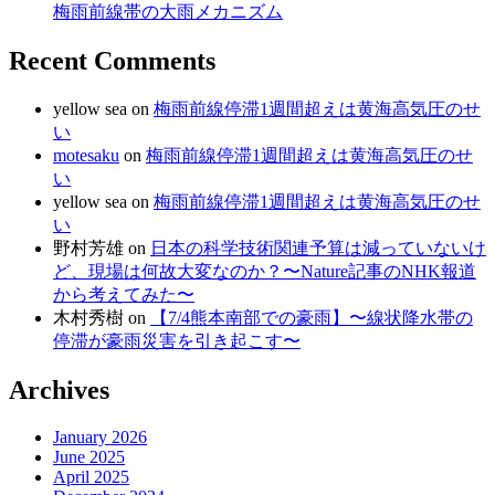
梅雨前線帯の大雨メカニズム
Recent Comments
yellow sea
on
梅雨前線停滞1週間超えは黄海高気圧のせ
い
motesaku
on
梅雨前線停滞1週間超えは黄海高気圧のせ
い
yellow sea
on
梅雨前線停滞1週間超えは黄海高気圧のせ
い
野村芳雄
on
日本の科学技術関連予算は減っていないけ
ど、現場は何故大変なのか？〜Nature記事のNHK報道
から考えてみた〜
木村秀樹
on
【7/4熊本南部での豪雨】〜線状降水帯の
停滞が豪雨災害を引き起こす〜
Archives
January 2026
June 2025
April 2025