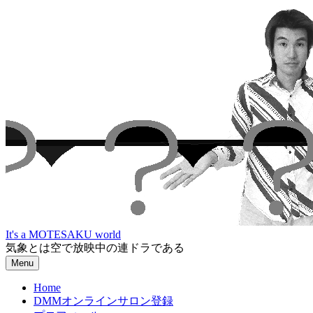
Skip
to
content
It's a MOTESAKU world
気象とは空で放映中の連ドラである
Menu
Home
DMMオンラインサロン登録