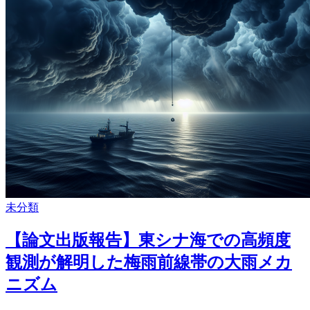
未分類
【論文出版報告】東シナ海での高頻度
観測が解明した梅雨前線帯の大雨メカ
ニズム