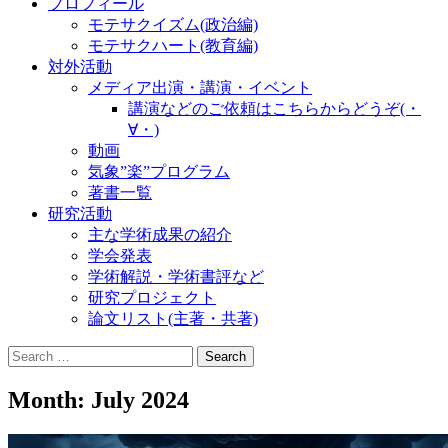
プロフィール
モテサクイズム(政治編)
モテサクハート(教育編)
対外活動
メディア出演・講演・イベント
講演などのご依頼はこちらからどうぞ(・
∀・)
動画
気象”楽”プログラム
著書一覧
研究活動
主な学術成果の紹介
学会発表
学術解説・学術書評など
研究プロジェクト
論文リスト(主著・共著)
Search
for:
Month:
July 2024