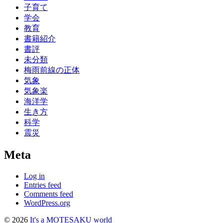
子育て
学会
教育
書籍紹介
書評
未分類
梅雨前線の正体
気象
気象楽
海洋学
生き方
科学
震災
Meta
Log in
Entries feed
Comments feed
WordPress.org
© 2026
It's a MOTESAKU world