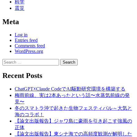
科学
震災
Meta
Log in
Entries feed
Comments feed
WordPress.org
Search
for:
Recent Posts
ChatGPT☓Claude CodeでAI駆動研究環境を構築する
梅雨前線、実は2本あったという話〜水蒸気前線の発
見〜
冬のスマトラ沖で起きた生物フェスティバル～大気と
海のコラボ！
【論文出版報告】ジャワ島に豪雨を引き起こす強風の
正体
【論文出版報告】東シナ海での高頻度観測が解明した