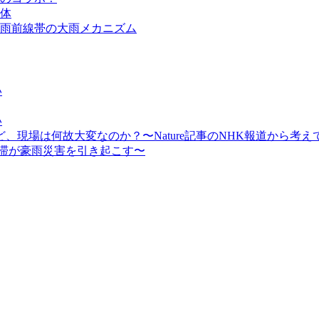
体
雨前線帯の大雨メカニズム
い
い
現場は何故大変なのか？〜Nature記事のNHK報道から考え
停滞が豪雨災害を引き起こす〜