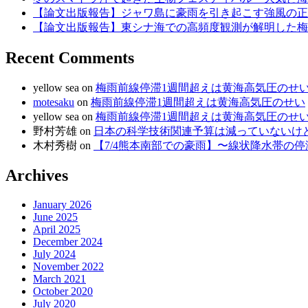
【論文出版報告】ジャワ島に豪雨を引き起こす強風の正
【論文出版報告】東シナ海での高頻度観測が解明した梅
Recent Comments
yellow sea
on
梅雨前線停滞1週間超えは黄海高気圧のせ
motesaku
on
梅雨前線停滞1週間超えは黄海高気圧のせい
yellow sea
on
梅雨前線停滞1週間超えは黄海高気圧のせ
野村芳雄
on
日本の科学技術関連予算は減っていないけど、
木村秀樹
on
【7/4熊本南部での豪雨】〜線状降水帯の
Archives
January 2026
June 2025
April 2025
December 2024
July 2024
November 2022
March 2021
October 2020
July 2020