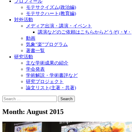
プロフィール
モテサクイズム(政治編)
モテサクハート(教育編)
対外活動
メディア出演・講演・イベント
講演などのご依頼はこちらからどうぞ(・∀・
動画
気象”楽”プログラム
著書一覧
研究活動
主な学術成果の紹介
学会発表
学術解説・学術書評など
研究プロジェクト
論文リスト(主著・共著)
Search
for:
Month:
August 2015