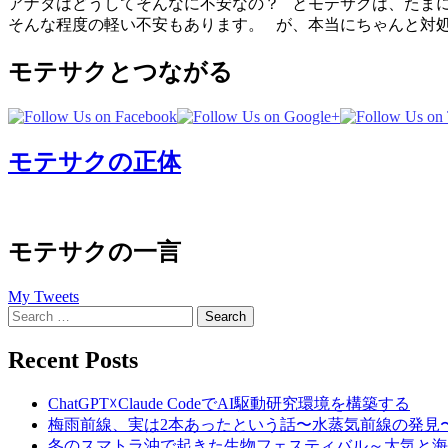
アナタはどうしてそんなに不安なの？ とモテサクは、たまに
そんな程度の軽い不安もあります。 が、本当にちゃんと対処し
モテサクとつながる
モテサクの正体
モテサクの一言
My Tweets
Search
for:
Recent Posts
ChatGPT☓Claude CodeでAI駆動研究環境を構築する
梅雨前線、実は2本あったという話〜水蒸気前線の発見
冬のスマトラ沖で起きた生物フェスティバル～大気と海