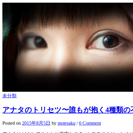
未分類
アナタのトリセツ〜誰もが抱く4種類の
Posted
on
2015年8月5日
by
motesaku
/
0 Comment