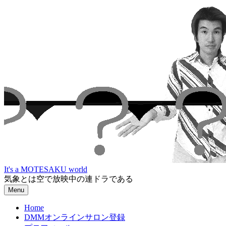
Skip
to
content
It's a MOTESAKU world
気象とは空で放映中の連ドラである
Menu
Home
DMMオンラインサロン登録