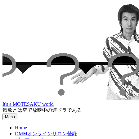
Skip
to
content
It's a MOTESAKU world
気象とは空で放映中の連ドラである
Menu
Home
DMMオンラインサロン登録