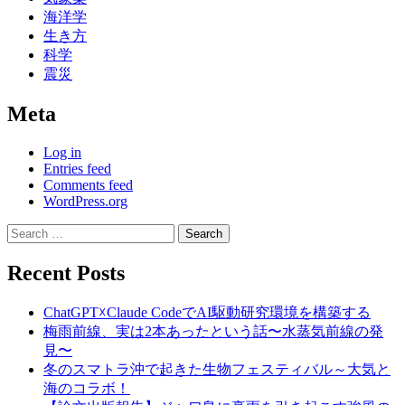
海洋学
生き方
科学
震災
Meta
Log in
Entries feed
Comments feed
WordPress.org
Search
for:
Recent Posts
ChatGPT☓Claude CodeでAI駆動研究環境を構築する
梅雨前線、実は2本あったという話〜水蒸気前線の発
見〜
冬のスマトラ沖で起きた生物フェスティバル～大気と
海のコラボ！