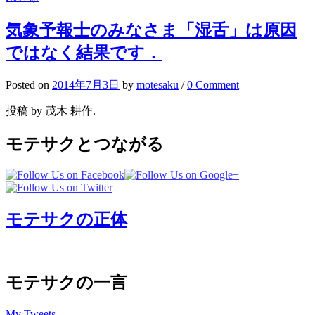
気象予報士のみなさま「湿舌」は原因
ではなく結果です．
Posted
on
2014年7月3日
by
motesaku
/
0 Comment
投稿 by 茂木 耕作.
モテサクとつながる
モテサクの正体
モテサクの一言
My Tweets