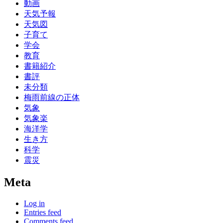
動画
天気予報
天気図
子育て
学会
教育
書籍紹介
書評
未分類
梅雨前線の正体
気象
気象楽
海洋学
生き方
科学
震災
Meta
Log in
Entries feed
Comments feed