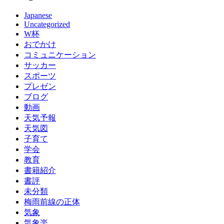
Japanese
Uncategorized
W杯
おでかけ
コミュニケーション
サッカー
スポーツ
プレゼン
ブログ
動画
天気予報
天気図
子育て
学会
教育
書籍紹介
書評
未分類
梅雨前線の正体
気象
気象楽