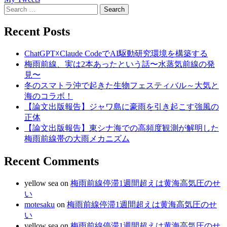
Search
for:
Recent Posts
ChatGPT☓Claude CodeでAI駆動研究環境を構築する
梅雨前線、実は2本あったという話〜水蒸気前線の発
見〜
冬のスマトラ沖で起きた生物フェスティバル～大気と
海のコラボ！
【論文出版報告】ジャワ島に豪雨を引き起こす強風の
正体
【論文出版報告】東シナ海での高頻度観測が解明した
梅雨前線帯の大雨メカニズム
Recent Comments
yellow sea
on
梅雨前線停滞1週間超えは黄海高気圧のせ
い
motesaku
on
梅雨前線停滞1週間超えは黄海高気圧のせ
い
yellow sea
on
梅雨前線停滞1週間超えは黄海高気圧のせ