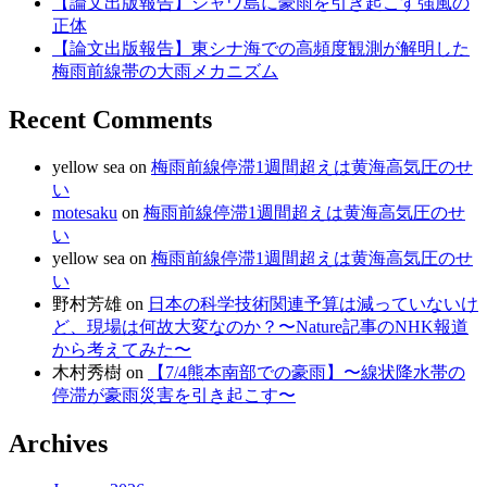
【論文出版報告】ジャワ島に豪雨を引き起こす強風の
正体
【論文出版報告】東シナ海での高頻度観測が解明した
梅雨前線帯の大雨メカニズム
Recent Comments
yellow sea
on
梅雨前線停滞1週間超えは黄海高気圧のせ
い
motesaku
on
梅雨前線停滞1週間超えは黄海高気圧のせ
い
yellow sea
on
梅雨前線停滞1週間超えは黄海高気圧のせ
い
野村芳雄
on
日本の科学技術関連予算は減っていないけ
ど、現場は何故大変なのか？〜Nature記事のNHK報道
から考えてみた〜
木村秀樹
on
【7/4熊本南部での豪雨】〜線状降水帯の
停滞が豪雨災害を引き起こす〜
Archives