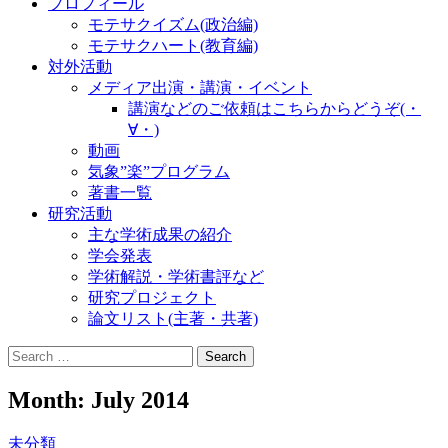
プロフィール
モテサクイズム(政治編)
モテサクハート(教育編)
対外活動
メディア出演・講演・イベント
講演などのご依頼はこちらからどうぞ(・
∀・)
動画
気象”楽”プログラム
著書一覧
研究活動
主な学術成果の紹介
学会発表
学術解説・学術書評など
研究プロジェクト
論文リスト(主著・共著)
Search
for:
Month:
July 2014
未分類