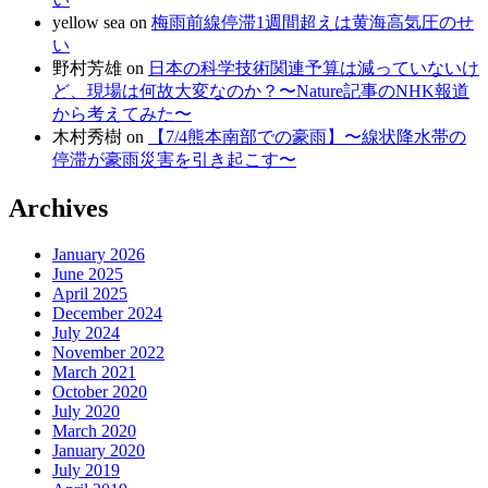
yellow sea
on
梅雨前線停滞1週間超えは黄海高気圧のせ
い
野村芳雄
on
日本の科学技術関連予算は減っていないけ
ど、現場は何故大変なのか？〜Nature記事のNHK報道
から考えてみた〜
木村秀樹
on
【7/4熊本南部での豪雨】〜線状降水帯の
停滞が豪雨災害を引き起こす〜
Archives
January 2026
June 2025
April 2025
December 2024
July 2024
November 2022
March 2021
October 2020
July 2020
March 2020
January 2020
July 2019