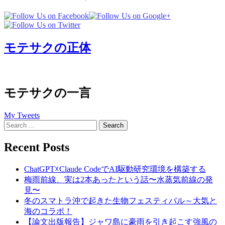
モテサクの正体
モテサクの一言
My Tweets
Search
for:
Recent Posts
ChatGPT☓Claude CodeでAI駆動研究環境を構築する
梅雨前線、実は2本あったという話〜水蒸気前線の発
見〜
冬のスマトラ沖で起きた生物フェスティバル～大気と
海のコラボ！
【論文出版報告】ジャワ島に豪雨を引き起こす強風の