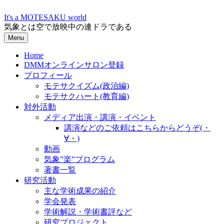
Skip
to
It's a MOTESAKU world
content
気象とは空で放映中の連ドラである
Menu
Home
DMMオンラインサロン登録
プロフィール
モテサクイズム(政治編)
モテサクハート(教育編)
対外活動
メディア出演・講演・イベント
講演などのご依頼はこちらからどうぞ(・
∀・)
動画
気象”楽”プログラム
著書一覧
研究活動
主な学術成果の紹介
学会発表
学術解説・学術書評など
研究プロジェクト