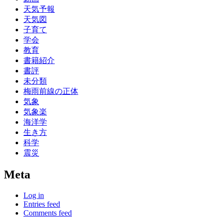
天気予報
天気図
子育て
学会
教育
書籍紹介
書評
未分類
梅雨前線の正体
気象
気象楽
海洋学
生き方
科学
震災
Meta
Log in
Entries feed
Comments feed