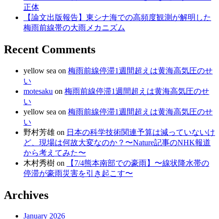
正体
【論文出版報告】東シナ海での高頻度観測が解明した
梅雨前線帯の大雨メカニズム
Recent Comments
yellow sea
on
梅雨前線停滞1週間超えは黄海高気圧のせ
い
motesaku
on
梅雨前線停滞1週間超えは黄海高気圧のせ
い
yellow sea
on
梅雨前線停滞1週間超えは黄海高気圧のせ
い
野村芳雄
on
日本の科学技術関連予算は減っていないけ
ど、現場は何故大変なのか？〜Nature記事のNHK報道
から考えてみた〜
木村秀樹
on
【7/4熊本南部での豪雨】〜線状降水帯の
停滞が豪雨災害を引き起こす〜
Archives
January 2026