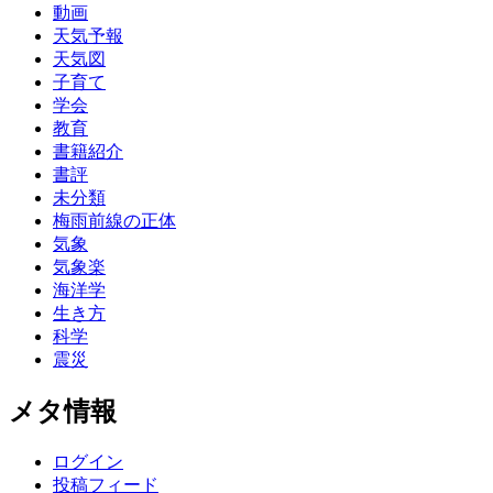
動画
天気予報
天気図
子育て
学会
教育
書籍紹介
書評
未分類
梅雨前線の正体
気象
気象楽
海洋学
生き方
科学
震災
メタ情報
ログイン
投稿フィード