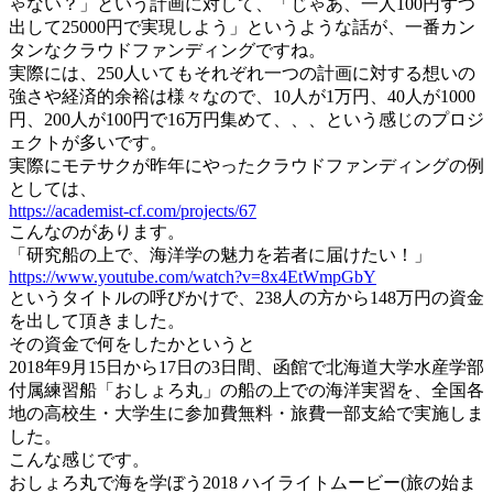
ゃない？」という計画に対して、「じゃあ、一人100円ずつ
出して25000円で実現しよう」というような話が、一番カン
タンなクラウドファンディングですね。
実際には、250人いてもそれぞれ一つの計画に対する想いの
強さや経済的余裕は様々なので、10人が1万円、40人が1000
円、200人が100円で16万円集めて、、、という感じのプロジ
ェクトが多いです。
実際にモテサクが昨年にやったクラウドファンディングの例
としては、
https://academist-cf.com/projects/67
こんなのがあります。
「研究船の上で、海洋学の魅力を若者に届けたい！」
https://www.youtube.com/watch?v=8x4EtWmpGbY
というタイトルの呼びかけで、238人の方から148万円の資金
を出して頂きました。
その資金で何をしたかというと
2018年9月15日から17日の3日間、函館で北海道大学水産学部
付属練習船「おしょろ丸」の船の上での海洋実習を、全国各
地の高校生・大学生に参加費無料・旅費一部支給で実施しま
した。
こんな感じです。
おしょろ丸で海を学ぼう2018 ハイライトムービー(旅の始ま