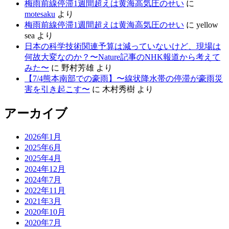
梅雨前線停滞1週間超えは黄海高気圧のせい
に
motesaku
より
梅雨前線停滞1週間超えは黄海高気圧のせい
に
yellow
sea
より
日本の科学技術関連予算は減っていないけど、現場は
何故大変なのか？〜Nature記事のNHK報道から考えて
みた〜
に
野村芳雄
より
【7/4熊本南部での豪雨】〜線状降水帯の停滞が豪雨災
害を引き起こす〜
に
木村秀樹
より
アーカイブ
2026年1月
2025年6月
2025年4月
2024年12月
2024年7月
2022年11月
2021年3月
2020年10月
2020年7月