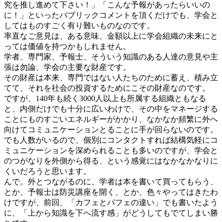
究を推し進めて下さい！」「こんな予報があったらいいの
に！」といったパブリックコメントを頂くだけでも、学会と
してはものすごく有り難いものなのです。
率直なご意見は、ある意味、金額以上に学会組織の未来にと
っては価値を持つかもしれません。
学者、専門家、予報士、そういう知識のある人達の意見や主
張は勿論、学会の主要な財産です。
その財産は本来、専門ではない人たちのために蓄え、積み立
てて、それを社会の投資するためにこその財産なのです。
ですが、140年も続く3000人以上も所属する組織ともなる
と、内側だけでも十分に広いわけで、その中をマネージする
ことにものすごいエネルギーがかかり、なかなか頻繁に外へ
向けてコミュニケーションとることに手が回らないのです。
でも人数がいるので、個別にコンタクトすれば結構気軽にコ
ミュニケーションを深められることも多いのですが、学会と
のつがなりを外側から得る、という感覚にはなかなかなりに
くいだろうと思います。
んで。外とつながるのに、学者は本を書いて買ってもらう、
とか、予報士は防災講座を開く、とか、色々やってはきたわ
けですが、前回、「カフェとパフェの違い」でも書いたよう
に、「上から知識を下へ流す感」がどうしてもでてしまい勝