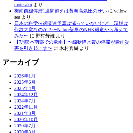
motesaku
より
梅雨前線停滞1週間超えは黄海高気圧のせい
に
yellow
sea
より
日本の科学技術関連予算は減っていないけど、現場は
何故大変なのか？〜Nature記事のNHK報道から考えて
みた〜
に
野村芳雄
より
【7/4熊本南部での豪雨】〜線状降水帯の停滞が豪雨災
害を引き起こす〜
に
木村秀樹
より
アーカイブ
2026年1月
2025年6月
2025年4月
2024年12月
2024年7月
2022年11月
2021年3月
2020年10月
2020年7月
2020年3月