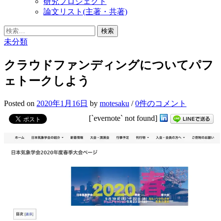
研究プロジェクト
論文リスト(主著・共著)
検
索:
未分類
クラウドファンディングについてパフ
ェトークしよう
Posted
on
2020年1月16日
by
motesaku
/
0件のコメント
[`evernote` not found]