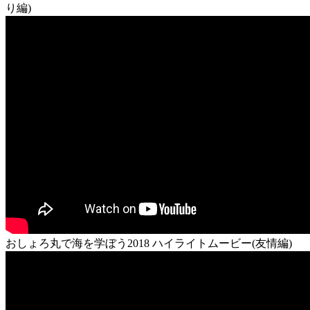
り編)
おしょろ丸で海を学ぼう2018 ハイライトムービー(友情編)