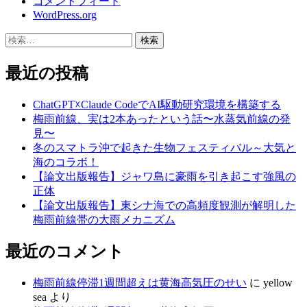
コメントフィード
WordPress.org
検
索:
最近の投稿
ChatGPT☓Claude CodeでAI駆動研究環境を構築する
梅雨前線、実は2本あったという話〜水蒸気前線の発
見〜
冬のスマトラ沖で起きた生物フェスティバル～大気と
海のコラボ！
【論文出版報告】ジャワ島に豪雨を引き起こす強風の
正体
【論文出版報告】東シナ海での高頻度観測が解明した
梅雨前線帯の大雨メカニズム
最近のコメント
梅雨前線停滞1週間超えは黄海高気圧のせい
に
yellow
sea
より