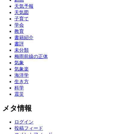
天気予報
天気図
子育て
学会
教育
書籍紹介
書評
未分類
梅雨前線の正体
気象
気象楽
海洋学
生き方
科学
震災
メタ情報
ログイン
投稿フィード