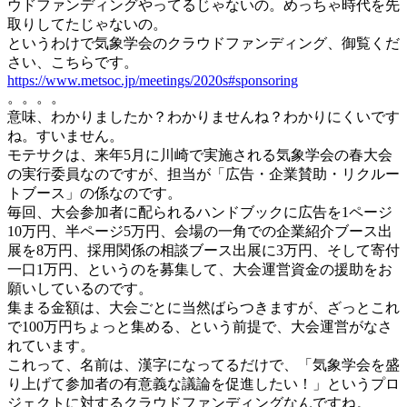
ウドファンディングやってるじゃないの。めっちゃ時代を先
取りしてたじゃないの。
というわけで気象学会のクラウドファンディング、御覧くだ
さい、こちらです。
https://www.metsoc.jp/meetings/2020s#sponsoring
。。。。
意味、わかりましたか？わかりませんね？わかりにくいです
ね。すいません。
モテサクは、来年5月に川崎で実施される気象学会の春大会
の実行委員なのですが、担当が「広告・企業賛助・リクルー
トブース」の係なのです。
毎回、大会参加者に配られるハンドブックに広告を1ページ
10万円、半ページ5万円、会場の一角での企業紹介ブース出
展を8万円、採用関係の相談ブース出展に3万円、そして寄付
一口1万円、というのを募集して、大会運営資金の援助をお
願いしているのです。
集まる金額は、大会ごとに当然ばらつきますが、ざっとこれ
で100万円ちょっと集める、という前提で、大会運営がなさ
れています。
これって、名前は、漢字になってるだけで、「気象学会を盛
り上げて参加者の有意義な議論を促進したい！」というプロ
ジェクトに対するクラウドファンディングなんですね。