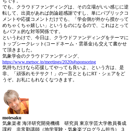
ちです。
でも、クラウドファンディングは、その立場がいい感じに逆
転して、出資があれば勿論超感謝ですし、単にパブリックコ
メントや応援コメントだけでも、「学会側が外から授かって
めちゃくちゃ嬉しい」というものになるので、これはとって
もパフェ的な対等関係です。
というわけで、今日は、クラウドファンディングをテーマに
トップシークレット(コードネーム・雲基金)も交えて書かせ
て頂きました。
気象学会のクラウドファンディング、
https://www.metsoc.jp/meetings/2020s#sponsoring
気持ちだけなら応援してやっても良いよ、という方は、是
非、「頑張れモテサク！」の一言とともにRT・シェアをど
うぞ。お礼にもれなくなつきます。
motesaku
気象楽者 海洋研究開発機構 研究員 東京学芸大学教員養成
課程 非常勤講師（地学実験・気象楽プログラム担当） ３