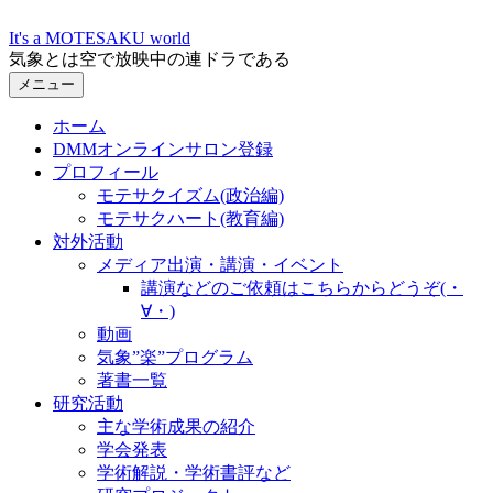
コ
It's a MOTESAKU world
ン
気象とは空で放映中の連ドラである
テ
メニュー
ン
ツ
ホーム
へ
DMMオンラインサロン登録
ス
プロフィール
キ
モテサクイズム(政治編)
ッ
モテサクハート(教育編)
プ
対外活動
メディア出演・講演・イベント
講演などのご依頼はこちらからどうぞ(・
∀・)
動画
気象”楽”プログラム
著書一覧
研究活動
主な学術成果の紹介
学会発表
学術解説・学術書評など