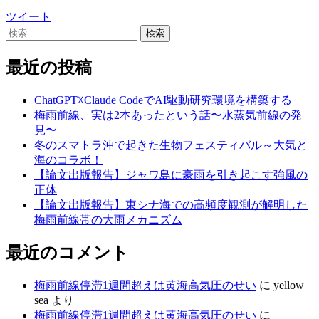
ツイート
検
索:
最近の投稿
ChatGPT☓Claude CodeでAI駆動研究環境を構築する
梅雨前線、実は2本あったという話〜水蒸気前線の発
見〜
冬のスマトラ沖で起きた生物フェスティバル～大気と
海のコラボ！
【論文出版報告】ジャワ島に豪雨を引き起こす強風の
正体
【論文出版報告】東シナ海での高頻度観測が解明した
梅雨前線帯の大雨メカニズム
最近のコメント
梅雨前線停滞1週間超えは黄海高気圧のせい
に
yellow
sea
より
梅雨前線停滞1週間超えは黄海高気圧のせい
に