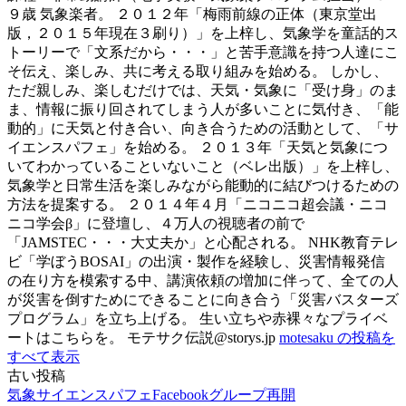
９歳 気象楽者。 ２０１２年「梅雨前線の正体（東京堂出
版，２０１５年現在３刷り）」を上梓し、気象学を童話的ス
トーリーで「文系だから・・・」と苦手意識を持つ人達にこ
そ伝え、楽しみ、共に考える取り組みを始める。 しかし、
ただ親しみ、楽しむだけでは、天気・気象に「受け身」のま
ま、情報に振り回されてしまう人が多いことに気付き、「能
動的」に天気と付き合い、向き合うための活動として、「サ
イエンスパフェ」を始める。 ２０１３年「天気と気象につ
いてわかっていることいないこと（ベレ出版）」を上梓し、
気象学と日常生活を楽しみながら能動的に結びつけるための
方法を提案する。 ２０１４年４月「ニコニコ超会議・ニコ
ニコ学会β」に登壇し、４万人の視聴者の前で
「JAMSTEC・・・大丈夫か」と心配される。 NHK教育テレ
ビ「学ぼうBOSAI」の出演・製作を経験し、災害情報発信
の在り方を模索する中、講演依頼の増加に伴って、全ての人
が災害を倒すためにできることに向き合う「災害バスターズ
プログラム」を立ち上げる。 生い立ちや赤裸々なプライベ
ートはこちらを。 モテサク伝説@storys.jp
motesaku の投稿を
すべて表示
古い投稿
投
気象サイエンスパフェFacebookグループ再開