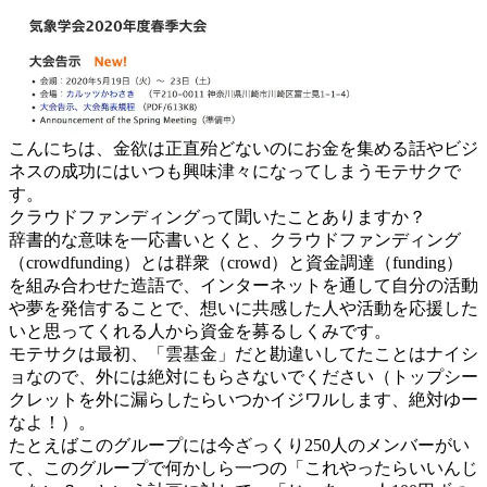
こんにちは、金欲は正直殆どないのにお金を集める話やビジ
ネスの成功にはいつも興味津々になってしまうモテサクで
す。
クラウドファンディングって聞いたことありますか？
辞書的な意味を一応書いとくと、クラウドファンディング
（crowdfunding）とは群衆（crowd）と資金調達（funding）
を組み合わせた造語で、インターネットを通して自分の活動
や夢を発信することで、想いに共感した人や活動を応援した
いと思ってくれる人から資金を募るしくみです。
モテサクは最初、「雲基金」だと勘違いしてたことはナイシ
ョなので、外には絶対にもらさないでください（トップシー
クレットを外に漏らしたらいつかイジワルします、絶対ゆー
なよ！）。
たとえばこのグループには今ざっくり250人のメンバーがい
て、このグループで何かしら一つの「これやったらいいんじ