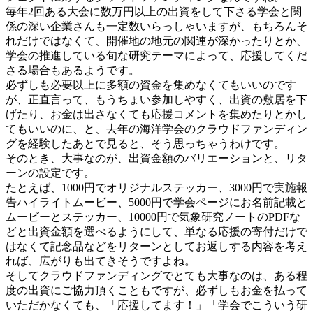
毎年2回ある大会に数万円以上の出資をして下さる学会と関
係の深い企業さんも一定数いらっしゃいますが、もちろんそ
れだけではなくて、開催地の地元の関連が深かったりとか、
学会の推進している旬な研究テーマによって、応援してくだ
さる場合もあるようです。
必ずしも必要以上に多額の資金を集めなくてもいいのです
が、正直言って、もうちょい参加しやすく、出資の敷居を下
げたり、お金は出さなくても応援コメントを集めたりとかし
てもいいのに、と、去年の海洋学会のクラウドファンディン
グを経験したあとで見ると、そう思っちゃうわけです。
そのとき、大事なのが、出資金額のバリエーションと、リタ
ーンの設定です。
たとえば、1000円でオリジナルステッカー、3000円で実施報
告ハイライトムービー、5000円で学会ページにお名前記載と
ムービーとステッカー、10000円で気象研究ノートのPDFな
どと出資金額を選べるようにして、単なる応援の寄付だけで
はなくて記念品などをリターンとしてお返しする内容を考え
れば、広がりも出てきそうですよね。
そしてクラウドファンディングでとても大事なのは、ある程
度の出資にご協力頂くこともですが、必ずしもお金を払って
いただかなくても、「応援してます！」「学会でこういう研