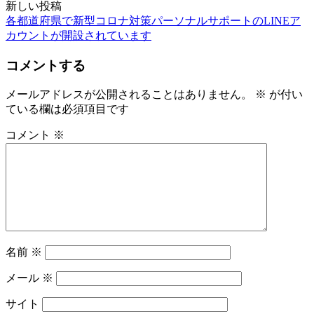
稿
新しい投稿
各都道府県で新型コロナ対策パーソナルサポートのLINEア
ナ
カウントが開設されています
ビ
コメントする
ゲ
ー
メールアドレスが公開されることはありません。
※
が付い
ている欄は必須項目です
シ
ョ
コメント
※
ン
名前
※
メール
※
サイト