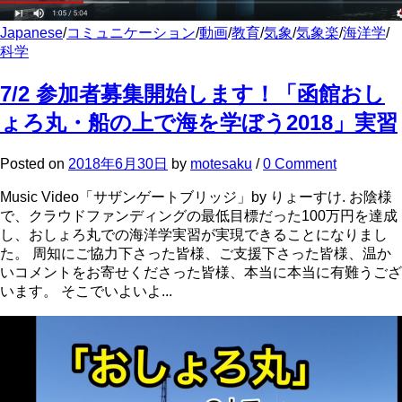
Japanese
/
コミュニケーション
/
動画
/
教育
/
気象
/
気象楽
/
海洋学
/
科学
7/2 参加者募集開始します！「函館おし
ょろ丸・船の上で海を学ぼう2018」実習
Posted
on
2018年6月30日
by
motesaku
/
0 Comment
Music Video「サザンゲートブリッジ」by りょーすけ. お陰様
で、クラウドファンディングの最低目標だった100万円を達成
し、おしょろ丸での海洋学実習が実現できることになりまし
た。 周知にご協力下さった皆様、ご支援下さった皆様、温か
いコメントをお寄せくださった皆様、本当に本当に有難うござ
います。 そこでいよいよ...