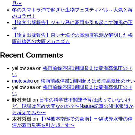
見〜
冬のスマトラ沖で起きた生物フェスティバル～大気と海
のコラボ！
【論文出版報告】ジャワ島に豪雨を引き起こす強風の正
体
【論文出版報告】東シナ海での高頻度観測が解明した梅
雨前線帯の大雨メカニズム
Recent Comments
yellow sea
on
梅雨前線停滞1週間超えは黄海高気圧のせ
い
motesaku
on
梅雨前線停滞1週間超えは黄海高気圧のせい
yellow sea
on
梅雨前線停滞1週間超えは黄海高気圧のせ
い
野村芳雄
on
日本の科学技術関連予算は減っていないけ
ど、現場は何故大変なのか？〜Nature記事のNHK報道か
ら考えてみた〜
木村秀樹
on
【7/4熊本南部での豪雨】〜線状降水帯の停
滞が豪雨災害を引き起こす〜