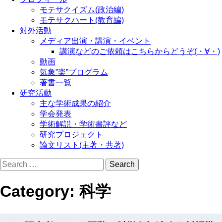
モテサクイズム(政治編)
モテサクハート(教育編)
対外活動
メディア出演・講演・イベント
講演などのご依頼はこちらからどうぞ(・∀・)
動画
気象”楽”プログラム
著書一覧
研究活動
主な学術成果の紹介
学会発表
学術解説・学術書評など
研究プロジェクト
論文リスト(主著・共著)
Search
for:
Category:
科学