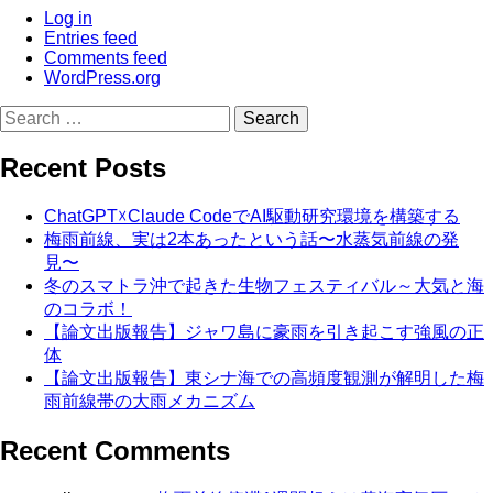
Log in
Entries feed
Comments feed
WordPress.org
Search
for:
Recent Posts
ChatGPT☓Claude CodeでAI駆動研究環境を構築する
梅雨前線、実は2本あったという話〜水蒸気前線の発
見〜
冬のスマトラ沖で起きた生物フェスティバル～大気と海
のコラボ！
【論文出版報告】ジャワ島に豪雨を引き起こす強風の正
体
【論文出版報告】東シナ海での高頻度観測が解明した梅
雨前線帯の大雨メカニズム
Recent Comments