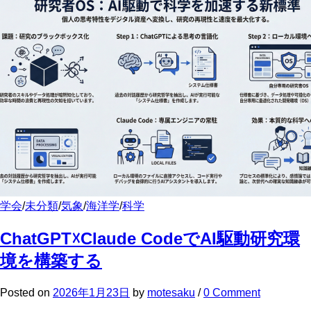
学会
/
未分類
/
気象
/
海洋学
/
科学
ChatGPT☓Claude CodeでAI駆動研究環
境を構築する
Posted
on
2026年1月23日
by
motesaku
/
0 Comment