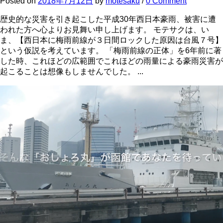
Posted
on
2018年7月12日
by
motesaku
/
0 Comment
歴史的な災害を引き起こした平成30年西日本豪雨、被害に遭
われた方へ心よりお見舞い申し上げます。 モテサクは、い
ま、【西日本に梅雨前線が３日間ロックした原因は台風７号】
という仮説を考えています。 「梅雨前線の正体」を6年前に著
した時、これほどの広範囲でこれほどの雨量による豪雨災害が
起こることは想像もしませんでした。 ...