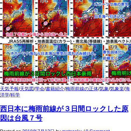
天気予報
/
天気図
/
学会
/
書籍紹介
/
梅雨前線の正体
/
気象
/
気象楽
/
海
洋学
/
科学
西日本に梅雨前線が３日間ロックした原
因は台風７号