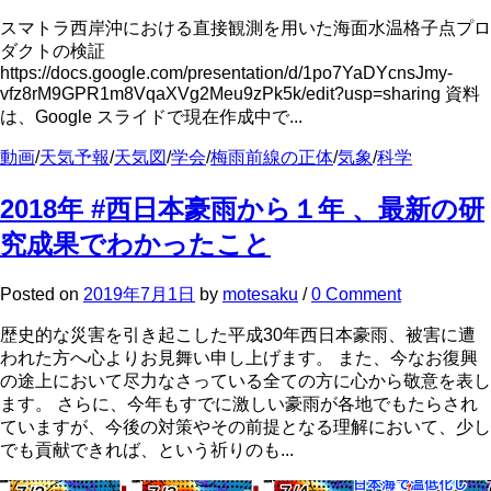
スマトラ西岸沖における直接観測を用いた海面水温格子点プロ
ダクトの検証
https://docs.google.com/presentation/d/1po7YaDYcnsJmy-
vfz8rM9GPR1m8VqaXVg2Meu9zPk5k/edit?usp=sharing 資料
は、Google スライドで現在作成中で...
動画
/
天気予報
/
天気図
/
学会
/
梅雨前線の正体
/
気象
/
科学
2018年 #西日本豪雨から１年 、最新の研
究成果でわかったこと
Posted
on
2019年7月1日
by
motesaku
/
0 Comment
歴史的な災害を引き起こした平成30年西日本豪雨、被害に遭
われた方へ心よりお見舞い申し上げます。 また、今なお復興
の途上において尽力なさっている全ての方に心から敬意を表し
ます。 さらに、今年もすでに激しい豪雨が各地でもたらされ
ていますが、今後の対策やその前提となる理解において、少し
でも貢献できれば、という祈りのも...