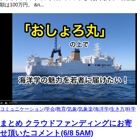
額は100万円。 &n...
コミュニケーション
/
学会
/
教育
/
気象
/
気象楽
/
海洋学
/
生き方
/
科学
まとめ クラウドファンディングにお寄
せ頂いたコメント(6/8 5AM)