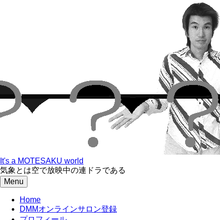
Skip
to
content
It's a MOTESAKU world
気象とは空で放映中の連ドラである
Menu
Home
DMMオンラインサロン登録
プロフィール