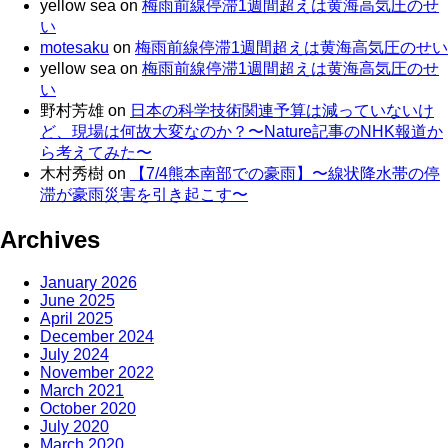
yellow sea
on
梅雨前線停滞1週間超えは黄海高気圧のせ
い
motesaku
on
梅雨前線停滞1週間超えは黄海高気圧のせい
yellow sea
on
梅雨前線停滞1週間超えは黄海高気圧のせ
い
野村芳雄
on
日本の科学技術関連予算は減っていないけ
ど、現場は何故大変なのか？〜Nature記事のNHK報道か
ら考えてみた〜
木村秀樹
on
【7/4熊本南部での豪雨】〜線状降水帯の停
滞が豪雨災害を引き起こす〜
Archives
January 2026
June 2025
April 2025
December 2024
July 2024
November 2022
March 2021
October 2020
July 2020
March 2020