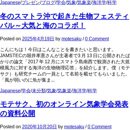
Japanese
/
プレゼン
/
ブログ
/
学会
/
気象
/
気象楽
/
海洋学
/
科学
冬のスマトラ沖で起きた生物フェスティ
バル～大気と海のコラボ！
Posted
on
2025年4月19日
by
motesaku
/
0 Comment
こんにちは！今日はこんなことを書きたいと思います。
JAMSTECの堀井孝憲さんが主著者で3 月 13 日に公開されたば
かりの論文「2017 年 12 月にスマトラ島南西で観測された大規
模風力に対する海洋の生物物理応答」を紹介します。僕（モテ
サク）も研究チームの一員として名前を載せてもらいました。
「風が弱いのに魚が集ま...
Japanese
/
学会
/
未分類
/
気象
/
気象楽
/
海洋学
/
科学
モテサク、初のオンライン気象学会発表
の資料公開
Posted
on
2020年10月20日
by
motesaku
/
0 Comment