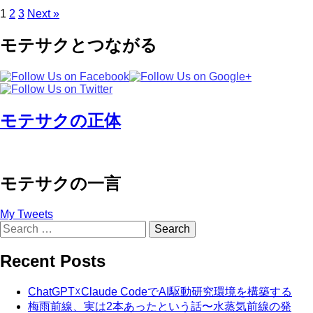
Posts
1
2
3
Next »
pagination
モテサクとつながる
モテサクの正体
モテサクの一言
My Tweets
Search
for:
Recent Posts
ChatGPT☓Claude CodeでAI駆動研究環境を構築する
梅雨前線、実は2本あったという話〜水蒸気前線の発