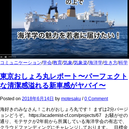
コミュニケーション
/
学会
/
教育
/
気象
/
気象楽
/
海洋学
/
生き方
/
科学
東京おしょろ丸レポート〜パーフェクト
な清潔感溢れる新車感がヤバイ〜
Posted
on
2018年6月14日
by
motesaku
/
0 Comment
海好きのみなさん！これがおしょろ丸です！ まずは2分バージ
ョンどうぞ。 https://academist-cf.com/projects/67 お騒がせの
通り、モテサクが2年前から所属している海洋学会の有志で、
クラウドファンディングにチャレンジしております。 目標金