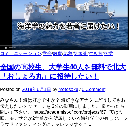
コミュニケーション
/
学会
/
教育
/
気象
/
気象楽
/
生き方
/
科学
全国の高校生、大学生40人を無料で北大
「おしょろ丸」に招待したい！
Posted
on
2018年6月1日
by
motesaku
/
0 Comment
みなさん！海は好きですか？ 海好きなアナタにどうしてもお
伝えしたいメッセージを 2分の動画にしました。 良かったら
聞いて下さい。 https://academist-cf.com/projects/67 実は今
回、モテサクが2年前から所属している海洋学会の有志で、 ク
ラウドファンディングにチャレンジするこ...