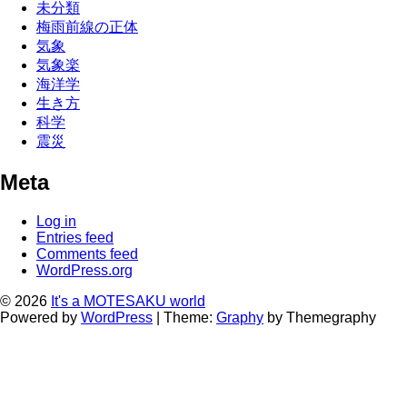
未分類
梅雨前線の正体
気象
気象楽
海洋学
生き方
科学
震災
Meta
Log in
Entries feed
Comments feed
WordPress.org
© 2026
It's a MOTESAKU world
Powered by
WordPress
|
Theme:
Graphy
by Themegraphy