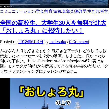
コミュニケーション
/
学会
/
教育
/
気象
/
気象楽
/
海洋学
/
生き方
/
科学
全国の高校生、大学生30人を無料で北大
「おしょろ丸」に招待したい！
Posted
on
2018年6月4日
by
motesaku
/
0 Comment
みなさん！海は好きですか？ 海好きなアナタにどうしてもお
伝えしたいメッセージを 2分の動画にしました。 良かったら
聞いて下さい。 https://academist-cf.com/projects/67 実は今
回、モテサクが2年前から所属している海洋学会の有志で、 ク
ラウドファンディングにチャレンジするこ...