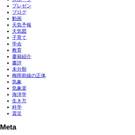
プレゼン
ブログ
動画
天気予報
天気図
子育て
学会
教育
書籍紹介
書評
未分類
梅雨前線の正体
気象
気象楽
海洋学
生き方
科学
震災
Meta