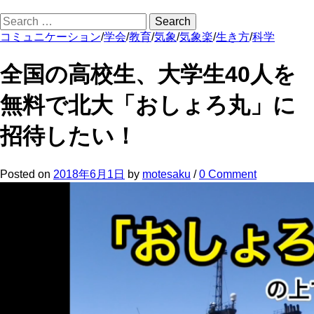
Search
for:
コミュニケーション
/
学会
/
教育
/
気象
/
気象楽
/
生き方
/
科学
全国の高校生、大学生40人を
無料で北大「おしょろ丸」に
招待したい！
Posted
on
2018年6月1日
by
motesaku
/
0 Comment