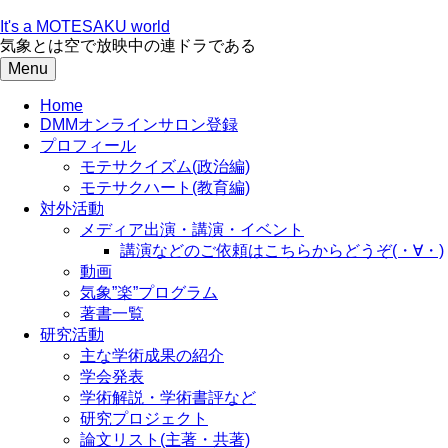
Skip
to
It's a MOTESAKU world
content
気象とは空で放映中の連ドラである
Menu
Home
DMMオンラインサロン登録
プロフィール
モテサクイズム(政治編)
モテサクハート(教育編)
対外活動
メディア出演・講演・イベント
講演などのご依頼はこちらからどうぞ(・∀・)
動画
気象”楽”プログラム
著書一覧
研究活動
主な学術成果の紹介
学会発表
学術解説・学術書評など
研究プロジェクト
論文リスト(主著・共著)