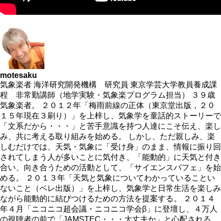
motesaku
気象楽者 海洋研究開発機構 研究員 東京学芸大学教員養成課
程 非常勤講師（地学実験・気象楽プログラム担当） ３９歳
気象楽者。 ２０１２年「梅雨前線の正体（東京堂出版，２０
１５年現在３刷り）」を上梓し、気象学を童話的ストーリーで
「文系だから・・・」と苦手意識を持つ人達にこそ伝え、楽し
み、共に考える取り組みを始める。 しかし、ただ親しみ、楽
しむだけでは、天気・気象に「受け身」のまま、情報に振り回
されてしまう人が多いことに気付き、「能動的」に天気と付き
合い、向き合うための活動として、「サイエンスパフェ」を始
める。 ２０１３年「天気と気象についてわかっていることい
ないこと（ベレ出版）」を上梓し、気象学と日常生活を楽しみ
ながら能動的に結びつけるための方法を提案する。 ２０１４
年４月「ニコニコ超会議・ニコニコ学会β」に登壇し、４万人
の視聴者の前で「JAMSTEC・・・大丈夫か」と心配される。