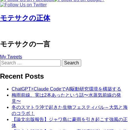
モテサクの正体
モテサクの一言
My Tweets
Search
for:
Recent Posts
ChatGPT☓Claude CodeでAI駆動研究環境を構築する
梅雨前線、実は2本あったという話〜水蒸気前線の発
見〜
冬のスマトラ沖で起きた生物フェスティバル～大気と海
のコラボ！
【論文出版報告】ジャワ島に豪雨を引き起こす強風の正
体