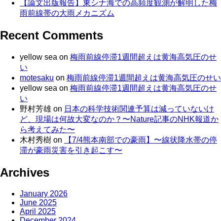
【論文出版報告】東シナ海での高頻度観測が解明した梅
雨前線帯の大雨メカニズム
Recent Comments
yellow sea
on
梅雨前線停滞1週間超えは黄海高気圧のせ
い
motesaku
on
梅雨前線停滞1週間超えは黄海高気圧のせい
yellow sea
on
梅雨前線停滞1週間超えは黄海高気圧のせ
い
野村芳雄
on
日本の科学技術関連予算は減っていないけ
ど、現場は何故大変なのか？〜Nature記事のNHK報道か
ら考えてみた〜
木村秀樹
on
【7/4熊本南部での豪雨】〜線状降水帯の停
滞が豪雨災害を引き起こす〜
Archives
January 2026
June 2025
April 2025
December 2024