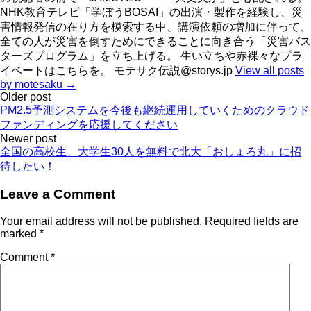
NHK教育テレビ「学ぼうBOSAI」の出演・製作を経験し、災
害情報発信の在り方を模索する中、講演依頼の増加に伴って、
全ての人が災害を倒すためにできることに向き合う「災害バス
ターズプログラム」を立ち上げる。 生い立ちや赤裸々なプラ
イベートはこちらを。 モテサク伝説@storys.jp
View all posts
by motesaku →
Post
Older post
PM2.5予測システムを今後も継続運用していくためのクラウド
navigation
ファンディングを応援してください
Newer post
全国の高校生、大学生30人を無料で北大「おしょろ丸」に招
待したい！
Leave a Comment
Your email address will not be published.
Required fields are
marked
*
Comment
*