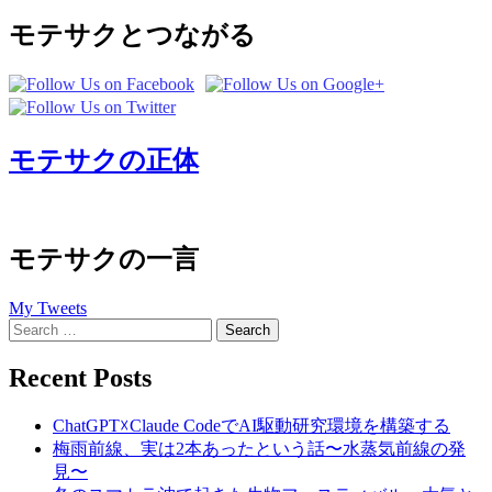
モテサクとつながる
モテサクの正体
モテサクの一言
My Tweets
Search
for:
Recent Posts
ChatGPT☓Claude CodeでAI駆動研究環境を構築する
梅雨前線、実は2本あったという話〜水蒸気前線の発
見〜