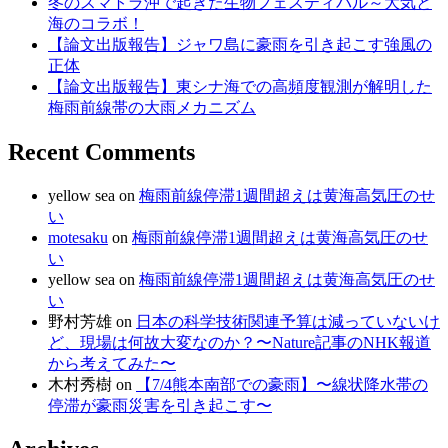
冬のスマトラ沖で起きた生物フェスティバル～大気と
海のコラボ！
【論文出版報告】ジャワ島に豪雨を引き起こす強風の
正体
【論文出版報告】東シナ海での高頻度観測が解明した
梅雨前線帯の大雨メカニズム
Recent Comments
yellow sea
on
梅雨前線停滞1週間超えは黄海高気圧のせ
い
motesaku
on
梅雨前線停滞1週間超えは黄海高気圧のせ
い
yellow sea
on
梅雨前線停滞1週間超えは黄海高気圧のせ
い
野村芳雄
on
日本の科学技術関連予算は減っていないけ
ど、現場は何故大変なのか？〜Nature記事のNHK報道
から考えてみた〜
木村秀樹
on
【7/4熊本南部での豪雨】〜線状降水帯の
停滞が豪雨災害を引き起こす〜