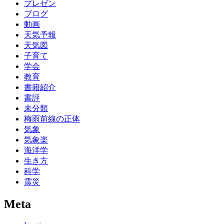
プレゼン
ブログ
動画
天気予報
天気図
子育て
学会
教育
書籍紹介
書評
未分類
梅雨前線の正体
気象
気象楽
海洋学
生き方
科学
震災
Meta