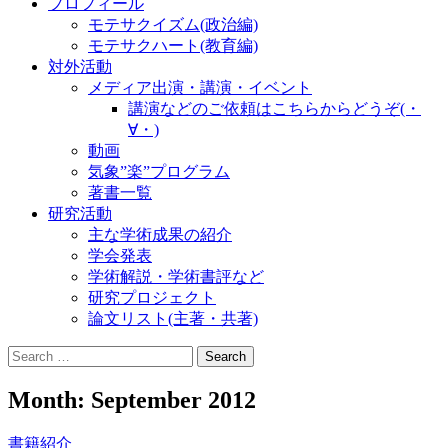
プロフィール
モテサクイズム(政治編)
モテサクハート(教育編)
対外活動
メディア出演・講演・イベント
講演などのご依頼はこちらからどうぞ(・
∀・)
動画
気象”楽”プログラム
著書一覧
研究活動
主な学術成果の紹介
学会発表
学術解説・学術書評など
研究プロジェクト
論文リスト(主著・共著)
Search
for:
Month:
September 2012
書籍紹介