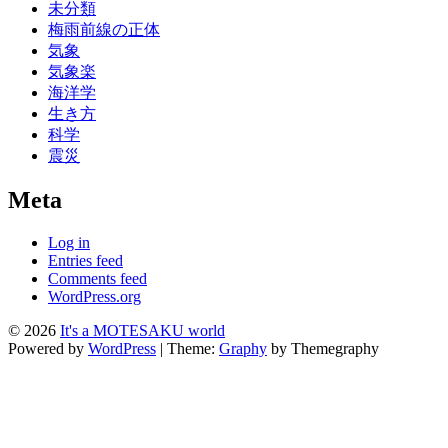
未分類
梅雨前線の正体
気象
気象楽
海洋学
生き方
科学
震災
Meta
Log in
Entries feed
Comments feed
WordPress.org
© 2026
It's a MOTESAKU world
Powered by
WordPress
|
Theme:
Graphy
by Themegraphy