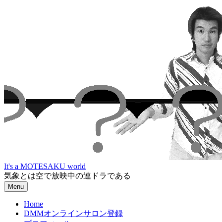
Skip
to
content
It's a MOTESAKU world
気象とは空で放映中の連ドラである
Menu
Home
DMMオンラインサロン登録