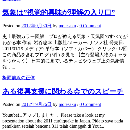
気象は”視覚的興味が理解の入り口”
Posted
on
2012年9月30日
by
motesaku
/
0 Comment
史上最強カラー図解 プロが教える気象・天気図のすべてが
わかる本 作者: 岩谷忠幸 出版社/メーカー: ナツメ社 発売日:
2011/01/19 メディア: 単行本（ソフトカバー） クリック: 12回
この商品を含むブログ (5件) を見る 【主な登場人物のキャラ
をつかもう】 日常的に見ているテレビやウェブ上の気象情
報．...
梅雨前線の正体
ある復興支援に関わる会でのスピーチ
Posted
on
2012年9月26日
by
motesaku
/
0 Comment
Youtubeにアップしました． Please take a look at my
presentation about the 2011 earthquake in Japan. Pidato saya pada
pemikiran setelah bencana 311 telah diunggah di Yout...