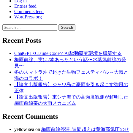
Log in
Entries feed
Comments feed
WordPress.org
Search
for:
Recent Posts
ChatGPT☓Claude CodeでAI駆動研究環境を構築する
梅雨前線、実は2本あったという話〜水蒸気前線の発
見〜
冬のスマトラ沖で起きた生物フェスティバル～大気と
海のコラボ！
【論文出版報告】ジャワ島に豪雨を引き起こす強風の
正体
【論文出版報告】東シナ海での高頻度観測が解明した
梅雨前線帯の大雨メカニズム
Recent Comments
yellow sea
on
梅雨前線停滞1週間超えは黄海高気圧のせ