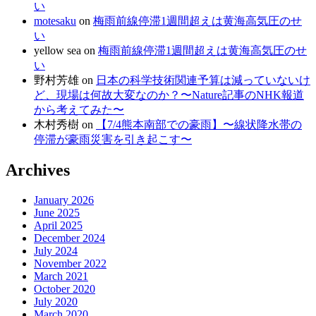
い
motesaku
on
梅雨前線停滞1週間超えは黄海高気圧のせ
い
yellow sea
on
梅雨前線停滞1週間超えは黄海高気圧のせ
い
野村芳雄
on
日本の科学技術関連予算は減っていないけ
ど、現場は何故大変なのか？〜Nature記事のNHK報道
から考えてみた〜
木村秀樹
on
【7/4熊本南部での豪雨】〜線状降水帯の
停滞が豪雨災害を引き起こす〜
Archives
January 2026
June 2025
April 2025
December 2024
July 2024
November 2022
March 2021
October 2020
July 2020
March 2020