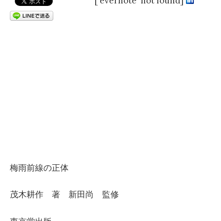
[`evernote` not found]
梅雨前線の正体
茂木耕作 著 新田尚 監修