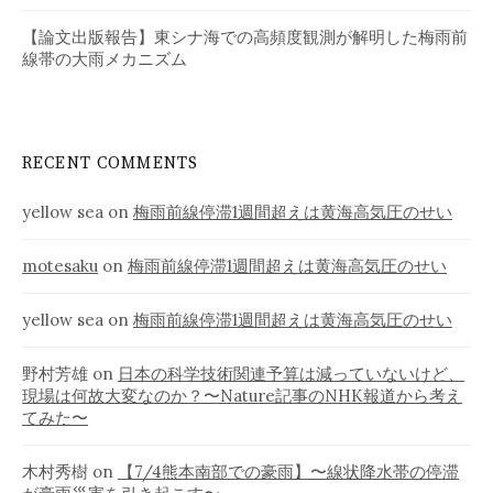
【論文出版報告】東シナ海での高頻度観測が解明した梅雨前
線帯の大雨メカニズム
RECENT COMMENTS
yellow sea
on
梅雨前線停滞1週間超えは黄海高気圧のせい
motesaku
on
梅雨前線停滞1週間超えは黄海高気圧のせい
yellow sea
on
梅雨前線停滞1週間超えは黄海高気圧のせい
野村芳雄
on
日本の科学技術関連予算は減っていないけど、
現場は何故大変なのか？〜Nature記事のNHK報道から考え
てみた〜
木村秀樹
on
【7/4熊本南部での豪雨】〜線状降水帯の停滞