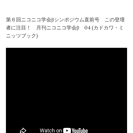
第６回ニコニコ学会βシンポジウム直前号 この登壇
者に注目！ 月刊ニコニコ学会β 04 (カドカワ・ミ
ニッツブック)