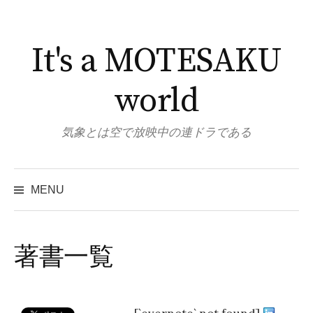
Skip
to
It's a MOTESAKU
content
world
気象とは空で放映中の連ドラである
Search
for:
MENU
著書一覧