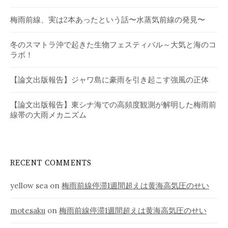
梅雨前線、実は2本あったという話〜水蒸気前線の発見〜
冬のスマトラ沖で起きた生物フェスティバル～大気と海のコ
ラボ！
【論文出版報告】ジャワ島に豪雨を引き起こす強風の正体
【論文出版報告】東シナ海での高頻度観測が解明した梅雨前
線帯の大雨メカニズム
RECENT COMMENTS
yellow sea
on
梅雨前線停滞1週間超えは黄海高気圧のせい
motesaku
on
梅雨前線停滞1週間超えは黄海高気圧のせい