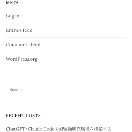
META
Log in
Entries feed
Comments feed
WordPress.org
Search
for:
RECENT POSTS
ChatGPT☓Claude CodeでAI駆動研究環境を構築する