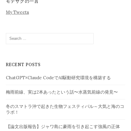
モテサクの一言
My Tweets
Search
for:
RECENT POSTS
ChatGPT☓Claude CodeでAI駆動研究環境を構築する
梅雨前線、実は2本あったという話〜水蒸気前線の発見〜
冬のスマトラ沖で起きた生物フェスティバル～大気と海のコ
ラボ！
【論文出版報告】ジャワ島に豪雨を引き起こす強風の正体