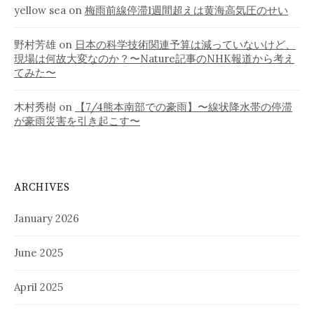
yellow sea
on
梅雨前線停滞1週間超えは黄海高気圧のせい
野村芳雄
on
日本の科学技術関連予算は減っていないけど、
現場は何故大変なのか？〜Nature記事のNHK報道から考え
てみた〜
木村秀樹
on
【7/4熊本南部での豪雨】〜線状降水帯の停滞
が豪雨災害を引き起こす〜
ARCHIVES
January 2026
June 2025
April 2025