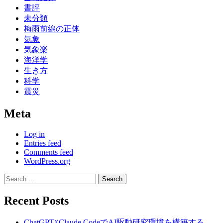
書評
未分類
梅雨前線の正体
気象
気象楽
海洋学
生き方
科学
震災
Meta
Log in
Entries feed
Comments feed
WordPress.org
Search
for:
Recent Posts
ChatGPT☓Claude CodeでAI駆動研究環境を構築する