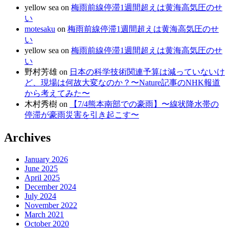
yellow sea
on
梅雨前線停滞1週間超えは黄海高気圧のせ
い
motesaku
on
梅雨前線停滞1週間超えは黄海高気圧のせ
い
yellow sea
on
梅雨前線停滞1週間超えは黄海高気圧のせ
い
野村芳雄
on
日本の科学技術関連予算は減っていないけ
ど、現場は何故大変なのか？〜Nature記事のNHK報道
から考えてみた〜
木村秀樹
on
【7/4熊本南部での豪雨】〜線状降水帯の
停滞が豪雨災害を引き起こす〜
Archives
January 2026
June 2025
April 2025
December 2024
July 2024
November 2022
March 2021
October 2020