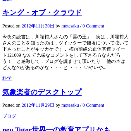
キング・オブ・クラウド
Posted
on
2012年11月30日
by
motesaku
/
0 Comment
今夜の読書は，川端裕人さんの「雲の王」．実は，川端裕人
さんのことを知ったのは，ツイッターで拙著について呟いて
下さったことがキッカケです． 梅雨前線の正体関連ツイー
ト121009 なんて光栄なコメントをして下さる方なんだろ
う！！と感激して，ブログを読ませて頂いたり， 他の本は
どんなのがあるのかな・・・と ・・・ いやいや...
科学
気象楽者のデスクトップ
Posted
on
2012年11月29日
by
motesaku
/
0 Comment
ブログ
neu.Tutor世界一の教育アプリかも