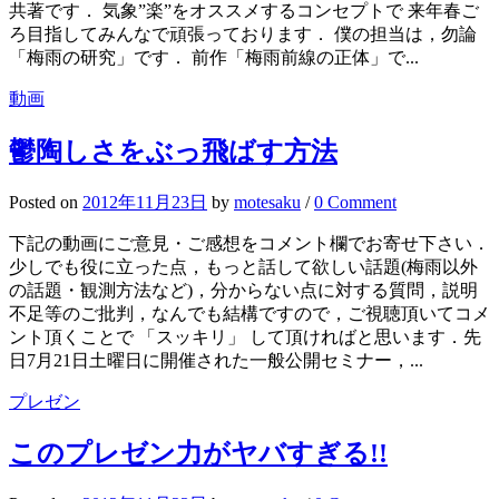
共著です． 気象”楽”をオススメするコンセプトで 来年春ご
ろ目指してみんなで頑張っております． 僕の担当は，勿論
「梅雨の研究」です． 前作「梅雨前線の正体」で...
動画
鬱陶しさをぶっ飛ばす方法
Posted
on
2012年11月23日
by
motesaku
/
0 Comment
下記の動画にご意見・ご感想をコメント欄でお寄せ下さい．
少しでも役に立った点，もっと話して欲しい話題(梅雨以外
の話題・観測方法など)，分からない点に対する質問，説明
不足等のご批判，なんでも結構ですので，ご視聴頂いてコメ
ント頂くことで 「スッキリ」 して頂ければと思います．先
日7月21日土曜日に開催された一般公開セミナー，...
プレゼン
このプレゼン力がヤバすぎる!!