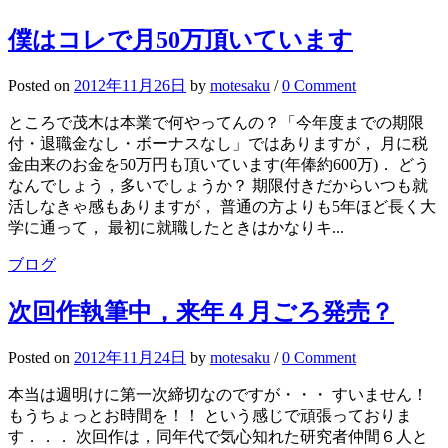
僕はコレで月50万頂いています
Posted
on
2012年11月26日
by
motesaku
/
0 Comment
ところで茂木は本業で何やってんの？「今年度までの期限
付・退職金なし・ボーナスなし」ではありますが， 月に税
金由来のお金を50万円も頂いています(年俸約600万)． どう
なんでしょう，多いでしょうか？ 期限付きだからいつも就
活しなきゃ感もありますが， 普通の方よりも5年ほど長く大
学に通って， 最初に就職したときはかなりキ...
ブログ
次回作執筆中，来年４月ごろ発売？
Posted
on
2012年11月24日
by
motesaku
/
0 Comment
本当は週明けに第一次締切なのですが・・・ すいません！
もうちょっとお時間を！！ という感じで頑張っておりま
す．．． 次回作は，同年代で気心知れた研究者仲間６人と