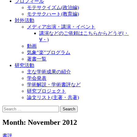
プロフィール
モテサクイズム(政治編)
モテサクハート(教育編)
対外活動
メディア出演・講演・イベント
講演などのご依頼はこちらからどうぞ(・
∀・)
動画
気象”楽”プログラム
著書一覧
研究活動
主な学術成果の紹介
学会発表
学術解説・学術書評など
研究プロジェクト
論文リスト(主著・共著)
Search
for:
Month:
November 2012
書評