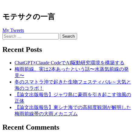
モテサクの一言
My Tweets
Search
for:
Recent Posts
ChatGPT☓Claude CodeでAI駆動研究環境を構築する
梅雨前線、実は2本あったという話〜水蒸気前線の発
見〜
冬のスマトラ沖で起きた生物フェスティバル～大気と
海のコラボ！
【論文出版報告】ジャワ島に豪雨を引き起こす強風の
正体
【論文出版報告】東シナ海での高頻度観測が解明した
梅雨前線帯の大雨メカニズム
Recent Comments