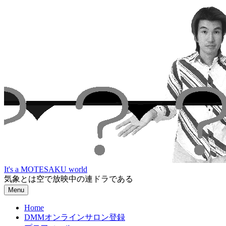
Skip
to
content
It's a MOTESAKU world
気象とは空で放映中の連ドラである
Menu
Home
DMMオンラインサロン登録