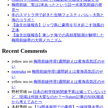
梅雨前線、実は2本あったという話〜水蒸気前線の発
見〜
冬のスマトラ沖で起きた生物フェスティバル～大気と
海のコラボ！
【論文出版報告】ジャワ島に豪雨を引き起こす強風の
正体
【論文出版報告】東シナ海での高頻度観測が解明した
梅雨前線帯の大雨メカニズム
Recent Comments
yellow sea
on
梅雨前線停滞1週間超えは黄海高気圧のせ
い
motesaku
on
梅雨前線停滞1週間超えは黄海高気圧のせ
い
yellow sea
on
梅雨前線停滞1週間超えは黄海高気圧のせ
い
野村芳雄
on
日本の科学技術関連予算は減っていないけ
ど、現場は何故大変なのか？〜Nature記事のNHK報道
から考えてみた〜
木村秀樹
on
【7/4熊本南部での豪雨】〜線状降水帯の