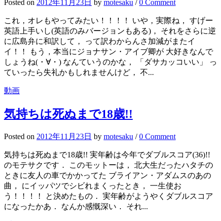
Posted
on
2012年11月23日
by
motesaku
/
0 Comment
これ，オレもやってみたい！！！！ いや，実際ね， すげー
英語上手いし(英語のみバージョンもある)， それをさらに逆
に広島弁に和訳して， って訳わからんさ加減がまたイ
イ！！ もう，本当にジョナサン・アイブ卿が 大好きなんで
しょうね(・∀・) なんていうのかな， 「ダサカッコいい」 っ
ていったら失礼かもしれませんけど， 不...
動画
気持ちは死ぬまで18歳!!
Posted
on
2012年11月23日
by
motesaku
/
0 Comment
気持ちは死ぬまで18歳!! 実年齢は今年でダブルスコア(36)!!
のモテサクです． このモットーは， 北大生だったハタチの
ときに友人の車でかかってた ブライアン・アダムスのあの
曲， にイッパツでシビれまくったとき， 一生使お
う！！！！ と決めたもの． 実年齢がようやくダブルスコア
になったかあ． なんか感慨深い． それ...