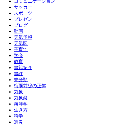
コミュニケーション
サッカー
スポーツ
プレゼン
ブログ
動画
天気予報
天気図
子育て
学会
教育
書籍紹介
書評
未分類
梅雨前線の正体
気象
気象楽
海洋学
生き方
科学
震災