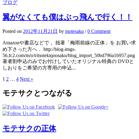
ブログ
翼がなくても僕はぶっ飛んで行く！！
Posted
on
2012年11月21日
by
motesaku
/
0 Comment
Amazonや書店などで， 拙著「梅雨前線の正体」を お買い求
め下さった方へ． http://blog-imgs-
56.fc2.com/m/o/t/motekiqoosaku/blog_import_50bd796a1b957.png
著者割申込のみでお付けしていたオリジナル特典の DVDと
しおりをご希望の方専用の申込...
Posts
1
2
…
4
Next »
pagination
モテサクとつながる
モテサクの正体