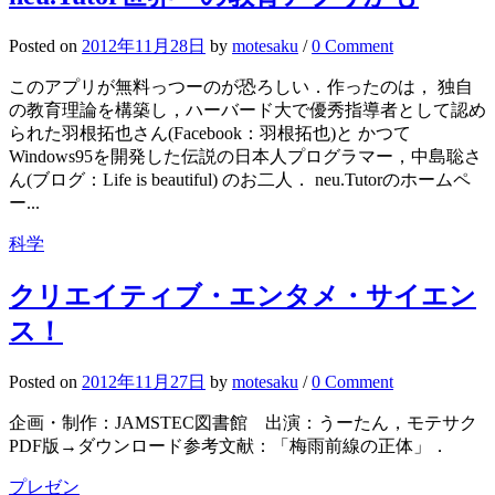
Posted
on
2012年11月28日
by
motesaku
/
0 Comment
このアプリが無料っつーのが恐ろしい．作ったのは， 独自
の教育理論を構築し，ハーバード大で優秀指導者として認め
られた羽根拓也さん(Facebook：羽根拓也)と かつて
Windows95を開発した伝説の日本人プログラマー，中島聡さ
ん(ブログ：Life is beautiful) のお二人． neu.Tutorのホームペ
ー...
科学
クリエイティブ・エンタメ・サイエン
ス！
Posted
on
2012年11月27日
by
motesaku
/
0 Comment
企画・制作：JAMSTEC図書館 出演：うーたん，モテサク
PDF版→ダウンロード参考文献：「梅雨前線の正体」．
プレゼン