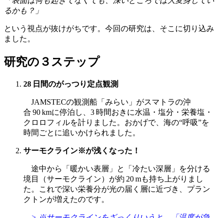
「表面は何も起きてなくても、深いところでは大変身してい
るかも？」
という視点が抜けがちです。今回の研究は、そこに切り込み
ました。
研究の３ステップ
28 日間のがっつり定点観測
JAMSTECの観測船「みらい」がスマトラの沖
合 90 kmに停泊し、3 時間おきに水温・塩分・栄養塩・
クロロフィルを計りました。おかげで、海の“呼吸”を
時間ごとに追いかけられました。
サーモクライン※が浅くなった！
途中から「暖かい表層」と「冷たい深層」を分ける
境目（サーモクライン）が約 20 mも持ち上がりまし
た。これで深い栄養分が光の届く層に近づき、プラン
クトンが増えたのです。
> ※サーモクラインをざっくりいうと、「温度が急