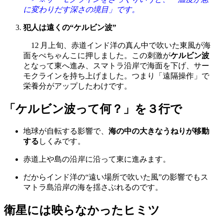
に変わりだす深さの境目」です。
犯人は遠くの“ケルビン波”
12 月上旬、赤道インド洋の真ん中で吹いた東風が海
面をぺちゃんこに押しました。この刺激が
ケルビン波
となって東へ進み、スマトラ沿岸で海面を下げ、サー
モクラインを持ち上げました。つまり「遠隔操作」で
栄養分がアップしたわけです。
「ケルビン波って何？」を３行で
地球が自転する影響で、
海の中の大きなうねりが
移動
する
しくみです。
赤道上や島の沿岸に沿って東に進みます。
だからインド洋の“遠い場所で吹いた風”の影響でもス
マトラ島沿岸の海を揺さぶれるのです。
衛星には映らなかったヒミツ