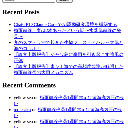
for:
Recent Posts
ChatGPT☓Claude CodeでAI駆動研究環境を構築する
梅雨前線、実は2本あったという話〜水蒸気前線の発
見〜
冬のスマトラ沖で起きた生物フェスティバル～大気と
海のコラボ！
【論文出版報告】ジャワ島に豪雨を引き起こす強風の
正体
【論文出版報告】東シナ海での高頻度観測が解明した
梅雨前線帯の大雨メカニズム
Recent Comments
yellow sea
on
梅雨前線停滞1週間超えは黄海高気圧のせ
い
motesaku
on
梅雨前線停滞1週間超えは黄海高気圧のせ
い
yellow sea
on
梅雨前線停滞1週間超えは黄海高気圧のせ
い