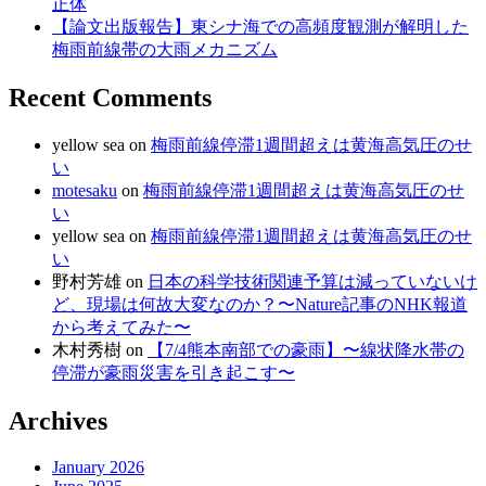
正体
【論文出版報告】東シナ海での高頻度観測が解明した
梅雨前線帯の大雨メカニズム
Recent Comments
yellow sea
on
梅雨前線停滞1週間超えは黄海高気圧のせ
い
motesaku
on
梅雨前線停滞1週間超えは黄海高気圧のせ
い
yellow sea
on
梅雨前線停滞1週間超えは黄海高気圧のせ
い
野村芳雄
on
日本の科学技術関連予算は減っていないけ
ど、現場は何故大変なのか？〜Nature記事のNHK報道
から考えてみた〜
木村秀樹
on
【7/4熊本南部での豪雨】〜線状降水帯の
停滞が豪雨災害を引き起こす〜
Archives
January 2026