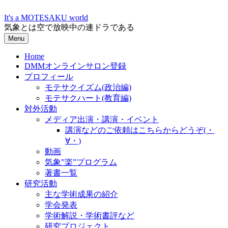
Skip
to
It's a MOTESAKU world
content
気象とは空で放映中の連ドラである
Menu
Home
DMMオンラインサロン登録
プロフィール
モテサクイズム(政治編)
モテサクハート(教育編)
対外活動
メディア出演・講演・イベント
講演などのご依頼はこちらからどうぞ(・
∀・)
動画
気象”楽”プログラム
著書一覧
研究活動
主な学術成果の紹介
学会発表
学術解説・学術書評など
研究プロジェクト