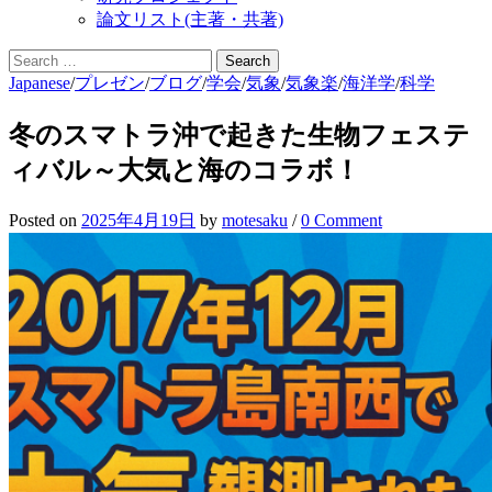
論文リスト(主著・共著)
Search
for:
Japanese
/
プレゼン
/
ブログ
/
学会
/
気象
/
気象楽
/
海洋学
/
科学
冬のスマトラ沖で起きた生物フェステ
ィバル～大気と海のコラボ！
Posted
on
2025年4月19日
by
motesaku
/
0 Comment