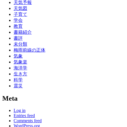
天気予報
天気図
子育て
学会
教育
書籍紹介
書評
未分類
梅雨前線の正体
気象
気象楽
海洋学
生き方
科学
震災
Meta
Log in
Entries feed
Comments feed
WordPress.org