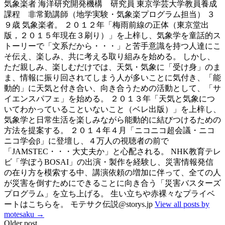
気象楽者 海洋研究開発機構 研究員 東京学芸大学教員養成
課程 非常勤講師（地学実験・気象楽プログラム担当） ３
９歳 気象楽者。 ２０１２年「梅雨前線の正体（東京堂出
版，２０１５年現在３刷り）」を上梓し、気象学を童話的ス
トーリーで「文系だから・・・」と苦手意識を持つ人達にこ
そ伝え、楽しみ、共に考える取り組みを始める。 しかし、
ただ親しみ、楽しむだけでは、天気・気象に「受け身」のま
ま、情報に振り回されてしまう人が多いことに気付き、「能
動的」に天気と付き合い、向き合うための活動として、「サ
イエンスパフェ」を始める。 ２０１３年「天気と気象につ
いてわかっていることいないこと（ベレ出版）」を上梓し、
気象学と日常生活を楽しみながら能動的に結びつけるための
方法を提案する。 ２０１４年４月「ニコニコ超会議・ニコ
ニコ学会β」に登壇し、４万人の視聴者の前で
「JAMSTEC・・・大丈夫か」と心配される。 NHK教育テレ
ビ「学ぼうBOSAI」の出演・製作を経験し、災害情報発信
の在り方を模索する中、講演依頼の増加に伴って、全ての人
が災害を倒すためにできることに向き合う「災害バスターズ
プログラム」を立ち上げる。 生い立ちや赤裸々なプライベ
ートはこちらを。 モテサク伝説@storys.jp
View all posts by
motesaku →
Post
Older post