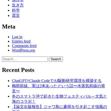
生き方
科学
震災
Meta
Log in
Entries feed
Comments feed
WordPress.org
Search
for:
Recent Posts
ChatGPT☓Claude CodeでAI駆動研究環境を構築する
梅雨前線、実は2本あったという話〜水蒸気前線の発
見〜
冬のスマトラ沖で起きた生物フェスティバル～大気と
海のコラボ！
【論文出版報告】ジャワ島に豪雨を引き起こす強風の