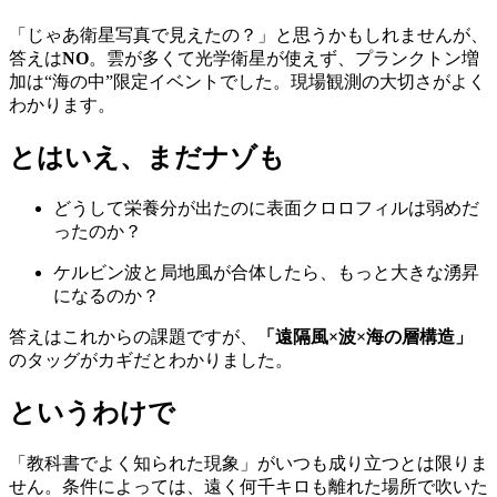
「じゃあ衛星写真で見えたの？」と思うかもしれませんが、
答えは
NO
。雲が多くて光学衛星が使えず、プランクトン増
加は“海の中”限定イベントでした。現場観測の大切さがよく
わかります。
とはいえ、まだナゾも
どうして栄養分が出たのに表面クロロフィルは弱めだ
ったのか？
ケルビン波と局地風が合体したら、もっと大きな湧昇
になるのか？
答えはこれからの課題ですが、
「遠隔風×波×海の層構造」
のタッグがカギだとわかりました。
というわけで
「教科書でよく知られた現象」がいつも成り立つとは限りま
せん。条件によっては、遠く何千キロも離れた場所で吹いた