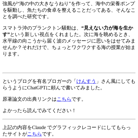
強風が“海の中の大きなうねり”を作って、海中の栄養ポンプ
を駆動し、魚たちの食卓を整えることだってある、そんなこ
とを調べた研究です。
スマトラ沖のプランクトン騒動は、
“見えない力が海を生か
す”
という新しい視点をくれました。次に海を眺めるとき、
水平線の向こうから届く波のメッセージに思いをはせてみま
せんか？それだけで、ちょっとワクワクする海の授業が始ま
ります。
というブログを有名ブロガーの「
けんすう
」さん風にしても
らうようにChatGPTに頼んで書いてみました。
原著論文の出典リンクは
こちら
です。
よかったら読んでみてください！
上記の内容をClaude でグラフィックレコードにしてもらっ
たサイトが
こちら
です。