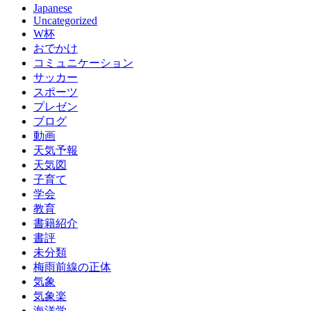
Japanese
Uncategorized
W杯
おでかけ
コミュニケーション
サッカー
スポーツ
プレゼン
ブログ
動画
天気予報
天気図
子育て
学会
教育
書籍紹介
書評
未分類
梅雨前線の正体
気象
気象楽
海洋学