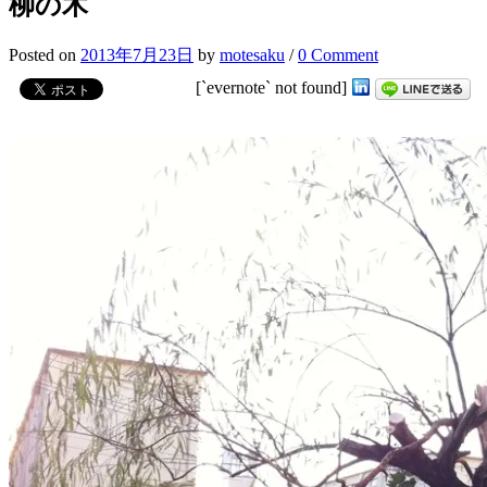
柳の木
Posted
on
2013年7月23日
by
motesaku
/
0 Comment
[`evernote` not found]