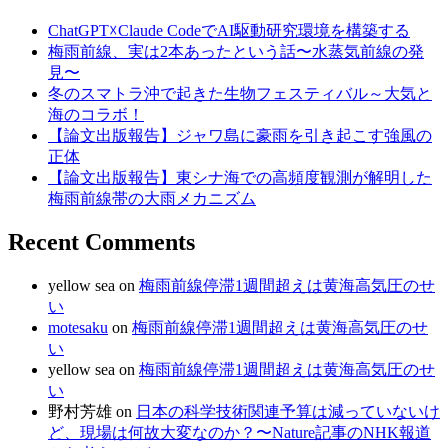
ChatGPT☓Claude CodeでAI駆動研究環境を構築する
梅雨前線、実は2本あったという話〜水蒸気前線の発
見〜
冬のスマトラ沖で起きた生物フェスティバル～大気と
海のコラボ！
【論文出版報告】ジャワ島に豪雨を引き起こす強風の
正体
【論文出版報告】東シナ海での高頻度観測が解明した
梅雨前線帯の大雨メカニズム
Recent Comments
yellow sea
on
梅雨前線停滞1週間超えは黄海高気圧のせ
い
motesaku
on
梅雨前線停滞1週間超えは黄海高気圧のせ
い
yellow sea
on
梅雨前線停滞1週間超えは黄海高気圧のせ
い
野村芳雄
on
日本の科学技術関連予算は減っていないけ
ど、現場は何故大変なのか？〜Nature記事のNHK報道