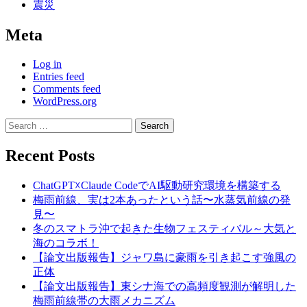
震災
Meta
Log in
Entries feed
Comments feed
WordPress.org
Search
for:
Recent Posts
ChatGPT☓Claude CodeでAI駆動研究環境を構築する
梅雨前線、実は2本あったという話〜水蒸気前線の発
見〜
冬のスマトラ沖で起きた生物フェスティバル～大気と
海のコラボ！
【論文出版報告】ジャワ島に豪雨を引き起こす強風の
正体
【論文出版報告】東シナ海での高頻度観測が解明した
梅雨前線帯の大雨メカニズム