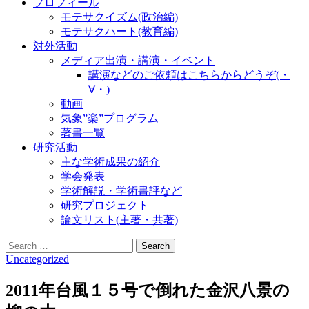
プロフィール
モテサクイズム(政治編)
モテサクハート(教育編)
対外活動
メディア出演・講演・イベント
講演などのご依頼はこちらからどうぞ(・
∀・)
動画
気象”楽”プログラム
著書一覧
研究活動
主な学術成果の紹介
学会発表
学術解説・学術書評など
研究プロジェクト
論文リスト(主著・共著)
Search
for:
Uncategorized
2011年台風１５号で倒れた金沢八景の