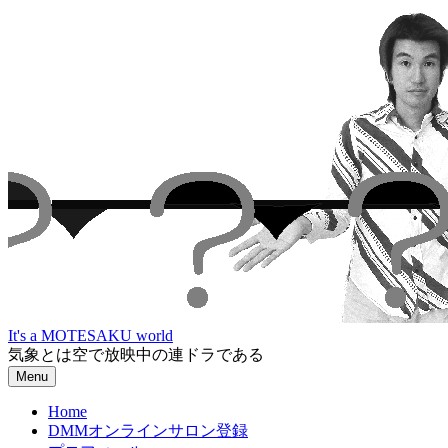
Skip
to
content
It's a MOTESAKU world
気象とは空で放映中の連ドラである
Menu
Home
DMMオンラインサロン登録