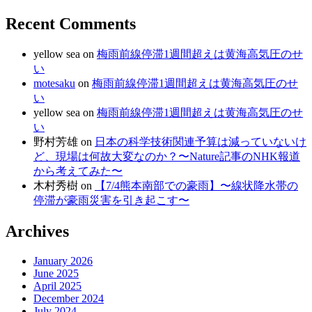
Recent Comments
yellow sea
on
梅雨前線停滞1週間超えは黄海高気圧のせ
い
motesaku
on
梅雨前線停滞1週間超えは黄海高気圧のせ
い
yellow sea
on
梅雨前線停滞1週間超えは黄海高気圧のせ
い
野村芳雄
on
日本の科学技術関連予算は減っていないけ
ど、現場は何故大変なのか？〜Nature記事のNHK報道
から考えてみた〜
木村秀樹
on
【7/4熊本南部での豪雨】〜線状降水帯の
停滞が豪雨災害を引き起こす〜
Archives
January 2026
June 2025
April 2025
December 2024
July 2024