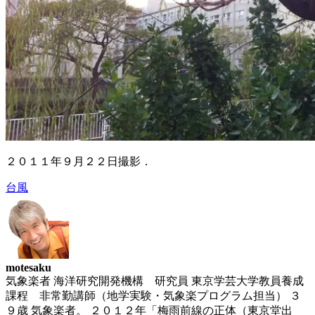
２０１１年９月２２日撮影．
台風
motesaku
気象楽者 海洋研究開発機構 研究員 東京学芸大学教員養成
課程 非常勤講師（地学実験・気象楽プログラム担当） ３
９歳 気象楽者。 ２０１２年「梅雨前線の正体（東京堂出