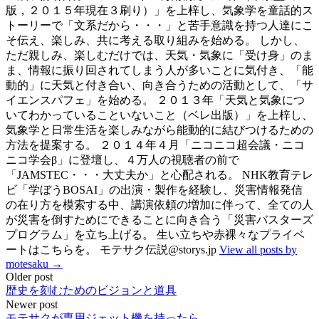
版，２０１５年現在３刷り）」を上梓し、気象学を童話的ス
トーリーで「文系だから・・・」と苦手意識を持つ人達にこ
そ伝え、楽しみ、共に考える取り組みを始める。 しかし、
ただ親しみ、楽しむだけでは、天気・気象に「受け身」のま
ま、情報に振り回されてしまう人が多いことに気付き、「能
動的」に天気と付き合い、向き合うための活動として、「サ
イエンスパフェ」を始める。 ２０１３年「天気と気象につ
いてわかっていることいないこと（ベレ出版）」を上梓し、
気象学と日常生活を楽しみながら能動的に結びつけるための
方法を提案する。 ２０１４年４月「ニコニコ超会議・ニコ
ニコ学会β」に登壇し、４万人の視聴者の前で
「JAMSTEC・・・大丈夫か」と心配される。 NHK教育テレ
ビ「学ぼうBOSAI」の出演・製作を経験し、災害情報発信
の在り方を模索する中、講演依頼の増加に伴って、全ての人
が災害を倒すためにできることに向き合う「災害バスターズ
プログラム」を立ち上げる。 生い立ちや赤裸々なプライベ
ートはこちらを。 モテサク伝説@storys.jp
View all posts by
motesaku →
Post
Older post
歴史を刻むためのビジョンと道具
navigation
Newer post
モテサクが専用ジェット機を持ったら