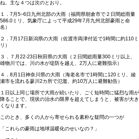
ね。主な４つは次のとおり。
１．7月5−6日九州北部の大雨（福岡県朝倉市で２日間総雨量
586.0ミリ、気象庁によって平成29年7月九州北部豪雨と命
名）
２．7月17日新潟県の大雨（佐渡市両津付近で1時間に約110ミ
リ）
３．７月22-23日秋田県の大雨（２日間総雨量300ミリ以上、
雄物川では、川の水が堤防を越え、2万人に避難指示）
４．8月1日神奈川県の大雨（海老名市で1時間に120ミリ、綾
瀬市を流れる蓼川2カ所で氾濫、約10万人に避難勧告）
１日以上同じ場所で大雨が続いたり、ごく短時間に猛烈な雨が
降ることで、現状の治水の限界を超えてしまうと、被害が大き
くなります。
このとき、多くの人から寄せられる素朴な疑問の一つが
「これらの豪雨は地球温暖化のせいなの？」