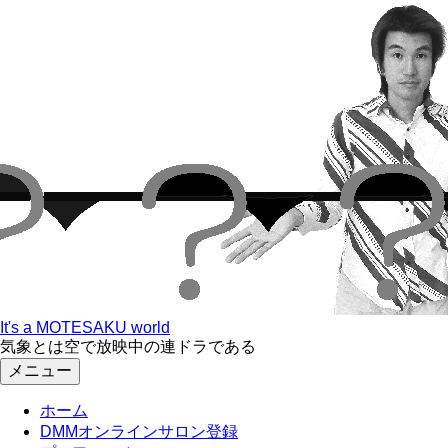
コ
ン
テ
ン
ツ
へ
ス
キ
ッ
プ
It's a MOTESAKU world
気象とは空で放映中の連ドラである
メニュー
ホーム
DMMオンラインサロン登録