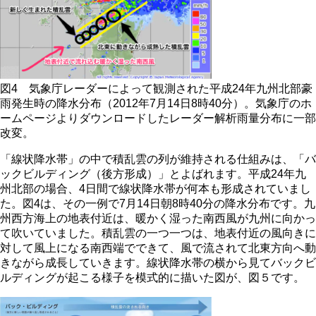
図4 気象庁レーダーによって観測された平成24年九州北部豪
雨発生時の降水分布（2012年7月14日8時40分）。気象庁のホ
ームページよりダウンロードしたレーダー解析雨量分布に一部
改変。
「線状降水帯」の中で積乱雲の列が維持される仕組みは、「バ
ックビルディング（後方形成）」とよばれます。平成24年九
州北部の場合、4日間で線状降水帯が何本も形成されていまし
た。図4は、その一例で7月14日朝8時40分の降水分布です。九
州西方海上の地表付近は、暖かく湿った南西風が九州に向かっ
て吹いていました。積乱雲の一つ一つは、地表付近の風向きに
対して風上になる南西端でできて、風で流されて北東方向へ動
きながら成長していきます。線状降水帯の横から見てバックビ
ルディングが起こる様子を模式的に描いた図が、図５です。