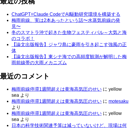
最近の投稿
ChatGPT☓Claude CodeでAI駆動研究環境を構築する
梅雨前線、実は2本あったという話〜水蒸気前線の発
見〜
冬のスマトラ沖で起きた生物フェスティバル～大気と海
のコラボ！
【論文出版報告】ジャワ島に豪雨を引き起こす強風の正
体
【論文出版報告】東シナ海での高頻度観測が解明した梅
雨前線帯の大雨メカニズム
最近のコメント
梅雨前線停滞1週間超えは黄海高気圧のせい
に
yellow
sea
より
梅雨前線停滞1週間超えは黄海高気圧のせい
に
motesaku
より
梅雨前線停滞1週間超えは黄海高気圧のせい
に
yellow
sea
より
日本の科学技術関連予算は減っていないけど、現場は何