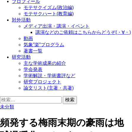
プロフィール
モテサクイズム(政治編)
モテサクハート(教育編)
対外活動
メディア出演・講演・イベント
講演などのご依頼はこちらからどうぞ(・∀・)
動画
気象”楽”プログラム
著書一覧
研究活動
主な学術成果の紹介
学会発表
学術解説・学術書評など
研究プロジェクト
論文リスト(主著・共著)
検
索:
未分類
頻発する梅雨末期の豪雨は地