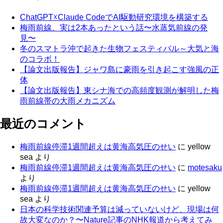
ChatGPT☓Claude CodeでAI駆動研究環境を構築する
梅雨前線、実は2本あったという話〜水蒸気前線の発
見〜
冬のスマトラ沖で起きた生物フェスティバル～大気と海
のコラボ！
【論文出版報告】ジャワ島に豪雨を引き起こす強風の正
体
【論文出版報告】東シナ海での高頻度観測が解明した梅
雨前線帯の大雨メカニズム
最近のコメント
梅雨前線停滞1週間超えは黄海高気圧のせい
に
yellow
sea
より
梅雨前線停滞1週間超えは黄海高気圧のせい
に
motesaku
より
梅雨前線停滞1週間超えは黄海高気圧のせい
に
yellow
sea
より
日本の科学技術関連予算は減っていないけど、現場は何
故大変なのか？〜Nature記事のNHK報道から考えてみ