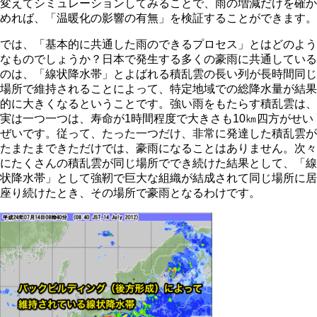
変えてシミュレーションしてみることで、雨の増減だけを確か
めれば、「温暖化の影響の有無」を検証することができます。
では、「基本的に共通した雨のできるプロセス」とはどのよう
なものでしょうか？日本で発生する多くの豪雨に共通している
のは、「線状降水帯」とよばれる積乱雲の長い列が長時間同じ
場所で維持されることによって、特定地域での総降水量が結果
的に大きくなるということです。強い雨をもたらす積乱雲は、
実は一つ一つは、寿命が1時間程度で大きさも10㎞四方がせい
ぜいです。従って、たった一つだけ、非常に発達した積乱雲が
たまたまできただけでは、豪雨になることはありません。次々
にたくさんの積乱雲が同じ場所ででき続けた結果として、「線
状降水帯」として強靭で巨大な組織が結成されて同じ場所に居
座り続けたとき、その場所で豪雨となるわけです。