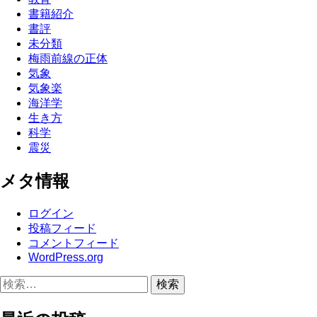
書籍紹介
書評
未分類
梅雨前線の正体
気象
気象楽
海洋学
生き方
科学
震災
メタ情報
ログイン
投稿フィード
コメントフィード
WordPress.org
検
索: