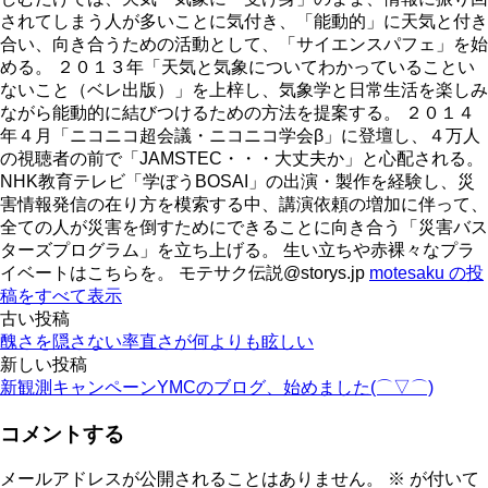
されてしまう人が多いことに気付き、「能動的」に天気と付き
合い、向き合うための活動として、「サイエンスパフェ」を始
める。 ２０１３年「天気と気象についてわかっていることい
ないこと（ベレ出版）」を上梓し、気象学と日常生活を楽しみ
ながら能動的に結びつけるための方法を提案する。 ２０１４
年４月「ニコニコ超会議・ニコニコ学会β」に登壇し、４万人
の視聴者の前で「JAMSTEC・・・大丈夫か」と心配される。
NHK教育テレビ「学ぼうBOSAI」の出演・製作を経験し、災
害情報発信の在り方を模索する中、講演依頼の増加に伴って、
全ての人が災害を倒すためにできることに向き合う「災害バス
ターズプログラム」を立ち上げる。 生い立ちや赤裸々なプラ
イベートはこちらを。 モテサク伝説@storys.jp
motesaku の投
稿をすべて表示
投
古い投稿
醜さを隠さない率直さが何よりも眩しい
稿
新しい投稿
新観測キャンペーンYMCのブログ、始めました(⌒▽⌒)
ナ
ビ
コメントする
ゲ
メールアドレスが公開されることはありません。
※
が付いて