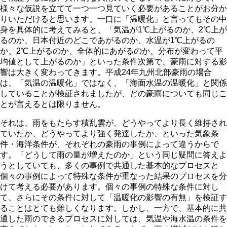
様々な仮説を立てて一つ一つ見ていく必要があることがお分か
りいただけると思います。一口に「温暖化」と言ってもその中
身を具体的に考えてみると、「気温が1℃上がるのか、2℃上が
るのか、日本付近のどこであがるのか、水温が1℃上がるの
か、2℃上がるのか、全体的にあがるのか、分布が変わって平
均値として上がるのか」といった条件次第で、豪雨に対する影
響は大きく変わってきます。平成24年九州北部豪雨の場合
は、「気温の温暖化」ではなく、「海面水温の温暖化」と関係
していることが検証されましたが、どの豪雨についても同じこ
とが言えるとは限りません。
それは、雨をもたらす積乱雲が、どうやってより長く維持され
ていたか、どうやってより強く発達したか、といった気象条
件・海洋条件が、それぞれの豪雨の事例によって違うからで
す。「どうして雨の量が増えたのか」という同じ疑問に答えよ
うとしていても、多くの事例で共通した基本的なプロセスと
個々の事例によって特殊な条件が重なった結果のプロセスを分
けて考える必要があります。個々の事例の特殊な条件に対し
て、さらにその条件に対して「温暖化の影響の有無」を検証す
ることはとても難しくなります。しかし、一方で、基本的に共
通した雨のできるプロセスに対しては、気温や海水温の条件を