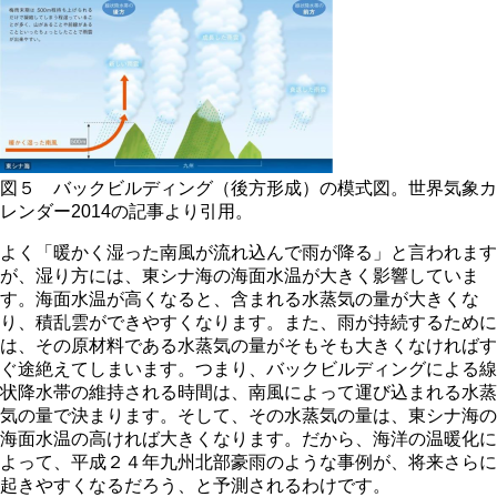
図５ バックビルディング（後方形成）の模式図。世界気象カ
レンダー2014の記事より引用。
よく「暖かく湿った南風が流れ込んで雨が降る」と言われます
が、湿り方には、東シナ海の海面水温が大きく影響していま
す。海面水温が高くなると、含まれる水蒸気の量が大きくな
り、積乱雲ができやすくなります。また、雨が持続するために
は、その原材料である水蒸気の量がそもそも大きくなければす
ぐ途絶えてしまいます。つまり、バックビルディングによる線
状降水帯の維持される時間は、南風によって運び込まれる水蒸
気の量で決まります。そして、その水蒸気の量は、東シナ海の
海面水温の高ければ大きくなります。だから、海洋の温暖化に
よって、平成２４年九州北部豪雨のような事例が、将来さらに
起きやすくなるだろう、と予測されるわけです。