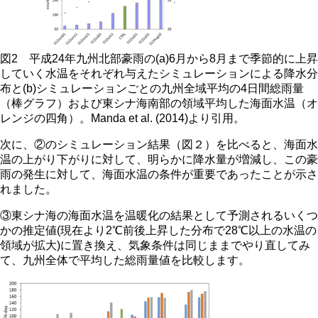
図2 平成24年九州北部豪雨の(a)6月から8月まで季節的に上昇
していく水温をそれぞれ与えたシミュレーションによる降水分
布と(b)シミュレーションごとの九州全域平均の4日間総雨量
（棒グラフ）および東シナ海南部の領域平均した海面水温（オ
レンジの四角）。Manda et al. (2014)より引用。
次に、②のシミュレーション結果（図２）を比べると、海面水
温の上がり下がりに対して、明らかに降水量が増減し、この豪
雨の発生に対して、海面水温の条件が重要であったことが示さ
れました。
③東シナ海の海面水温を温暖化の結果として予測されるいくつ
かの推定値(現在より2℃前後上昇した分布で28℃以上の水温の
領域が拡大)に置き換え、気象条件は同じままでやり直してみ
て、九州全体で平均した総雨量値を比較します。