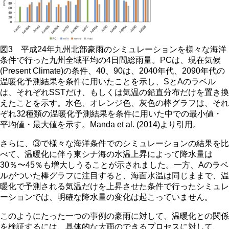
図3 平成24年九州北部豪雨のシミュレーションを様々な海洋
条件で行った九州全域平均の4日間総雨量。PCは、現在気候
(Present Climate)の条件、40、90は、2040年代、2090年代の
温暖化予測結果を条件に用いたことを示し、SとAのラベル
は、それぞれSSTだけ、もしくは気温の鉛直分布だけを置き換
えたことを示す。水色、オレンジ色、灰色の棒グラフは、それ
ぞれ32種類の温暖化予測結果を条件に用いた中での最小値・
平均値・最大値を示す。Manda et al. (2014)より引用。
さらに、③で様々な海洋条件でのシミュレーションの結果を比
べて、温暖化に伴う東シナ海の水温上昇によって降水量は
30％〜45％も増大しうることが示されました。一方、Aのラベ
ルがついた棒グラフに注目すると、海面水温は同じままで、温
暖化で予測される気温だけを上昇させた条件で行ったシミュレ
ーションでは、明確な降水量の変化は起こっていません。
このようにたった一つの事例の豪雨に対して、温暖化との関係
を検証するには、具体的な大雨のできるプロセスに対して、