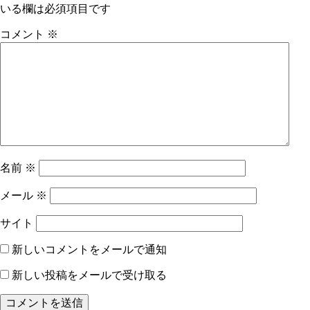
ー
いる欄は必須項目です
シ
コメント
※
ョ
ン
名前
※
メール
※
サイト
新しいコメントをメールで通知
新しい投稿をメールで受け取る