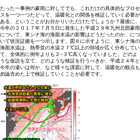
たった一事例の豪雨に対してでも、これだけの具体的なプロセ
スを一つ一つたどって、温暖化との関係を検証していく必要が
ある、ということがお分かりいただけたでしょうか？最後に、
今年の２０１７年７月５日に発生した平成２９年九州北部豪雨
について、東シナ海の海面水温の影響はどうだったのか、につ
いて状況証拠を一つ示します。図６に示すように、東シナ海の
海面水温は、熱帯並の水温２７℃以上の領域が広く分布してい
て、全体的に例年よりも２−３℃高くなっていました。どのよ
うな仮説を立て、どのような検証を行うべきか、平成２４年と
今年の違いは何か、など様々な課題に対して、温暖化の観点も
勿論含めた上で検証していくことが必要です。