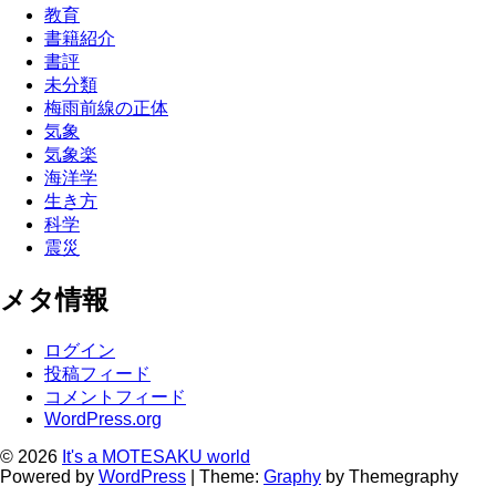
教育
書籍紹介
書評
未分類
梅雨前線の正体
気象
気象楽
海洋学
生き方
科学
震災
メタ情報
ログイン
投稿フィード
コメントフィード
WordPress.org
© 2026
It's a MOTESAKU world
Powered by
WordPress
|
Theme:
Graphy
by Themegraphy