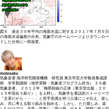
図６ 過去３０年平均の海面水温に対する２０１７年７月５日
の海面水温偏差の分布。気象庁のホームページよりダウンロー
ドした分布に一部改変。
motesaku
気象楽者 海洋研究開発機構 研究員 東京学芸大学教員養成課
程 非常勤講師（地学実験・気象楽プログラム担当） ３９歳
気象楽者。 ２０１２年「梅雨前線の正体（東京堂出版，２０
１５年現在３刷り）」を上梓し、気象学を童話的ストーリーで
「文系だから・・・」と苦手意識を持つ人達にこそ伝え、楽し
み、共に考える取り組みを始める。 しかし、ただ親しみ、楽
しむだけでは、天気・気象に「受け身」のまま、情報に振り回