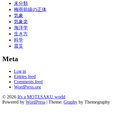
未分類
梅雨前線の正体
気象
気象楽
海洋学
生き方
科学
震災
Meta
Log in
Entries feed
Comments feed
WordPress.org
© 2026
It's a MOTESAKU world
Powered by
WordPress
|
Theme:
Graphy
by Themegraphy