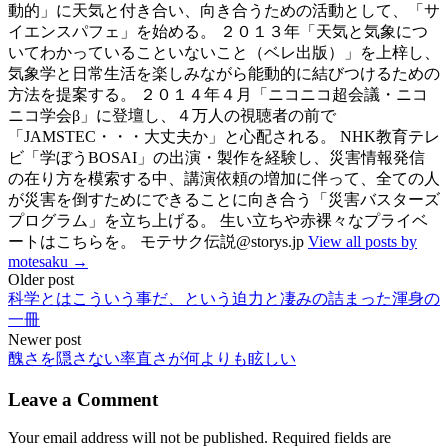
動的」に天気と付き合い、向き合うための活動として、「サ
イエンスパフェ」を始める。 ２０１３年「天気と気象につ
いてわかっていることいないこと（ベレ出版）」を上梓し、
気象学と日常生活を楽しみながら能動的に結びつけるための
方法を提案する。 ２０１４年４月「ニコニコ超会議・ニコ
ニコ学会β」に登壇し、４万人の視聴者の前で
「JAMSTEC・・・大丈夫か」と心配される。 NHK教育テレ
ビ「学ぼうBOSAI」の出演・製作を経験し、災害情報発信
の在り方を模索する中、講演依頼の増加に伴って、全ての人
が災害を倒すためにできることに向き合う「災害バスターズ
プログラム」を立ち上げる。 生い立ちや赤裸々なプライベ
ートはこちらを。 モテサク伝説@storys.jp
View all posts by
motesaku →
Post
Older post
科学とはこういう事だ、という迫力と凄みの詰まった渾身の
navigation
一冊
Newer post
醜さを隠さない率直さが何よりも眩しい
Leave a Comment
Your email address will not be published.
Required fields are