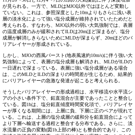
が見られる。一方で、MLDはMJO以外ではほとんど変動し
ていない。これは、参照深度とした10mよりもさらに浅い表
層の淡水化によって強い塩分成層が維持されていたためだと
考えられる。すなわち、MJO以外の弱い大気強制では、表層
の温度成層のみが緩和されてILDは20mほど深まるが、塩分
成層が解消しきらないためにMLDが深まらず、20mほどのバ
リアレイヤーが形成されている。
しかし、MJOの西風バースト(地表風速約10m/s)に伴う強い大
気強制によって、表層の塩分成層も解消され、MLDがILDの
一日遅れで深まっている。表層に強い塩分成層がある場合
は、このMLDとILDの深まりの時間差が生じるため、結果的
にバリアレイヤーの急激な発達が起こると考えられる。
そうしたバリアレイヤーの形成過程は、水平移流や水平流シ
アの小さい条件下で、鉛直混合が主要であったことと整合し
ている。図1bは、塩分鉛直傾度時間変化項で、バリアレイヤ
ーが厚くなる期間には、上層に負、下層に正のペアが現れて
いる。これは、上層の塩分成層の緩和分を鉛直混合によって
より下層へ輸送する過程と整合する分布である。さらに、淡
水流量の正負の変動(図1b上部の棒)とも整合的であり、この