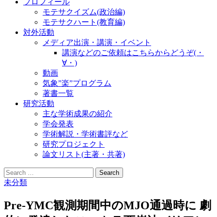
プロフィール
モテサクイズム(政治編)
モテサクハート(教育編)
対外活動
メディア出演・講演・イベント
講演などのご依頼はこちらからどうぞ(・
∀・)
動画
気象”楽”プログラム
著書一覧
研究活動
主な学術成果の紹介
学会発表
学術解説・学術書評など
研究プロジェクト
論文リスト(主著・共著)
Search
for:
未分類
Pre-YMC観測期間中のMJO通過時に 劇