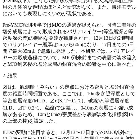
(0.2m/s以下)。こうした特徴の海域における大気海洋相互作
用の具体的な過程はほとんど研究がなく、また、海洋モデル
においても表現しにくいのが現状である。
Pre-YMC観測後半ではMJOの通過が捉えられ、同時に海洋の
塩分成層によって形成されるバリアレイヤー(等温層深と等
密度深の差)の劇的な発達が観測された。12月13日の24時間
でバリアレイヤー層厚は5mから60mになり、17日までの5日
間で最大85mまで急激に発達した。本研究では、バリアレイ
ヤーの形成過程について、MJO到来前までの表層の淡水流入
とMJO到来後の塩分成層の鉛直混合の影響を中心に調べた。
2. 結果
図1は、観測船「みらい」の定点における密度と塩分鉛直傾
度の鉛直時間断面である。ここでは、10mを参照深度として
等密度層深度(MLD、⊿σ(S, T+0.2℃)、破線)と等温層深度
(ILD、⊿T=0.2℃、点線)で定義し、0-10mの表層にも強い成
層があるため、10mと6mの密度差から表層淡水化指標(図1a
の上部の棒)を設定した。
ILDの変動に注目すると、12月13〜17日までのMJO以外に、
11月26〜30日と12月4〜7日の2回の大気擾乱に伴う深度増加