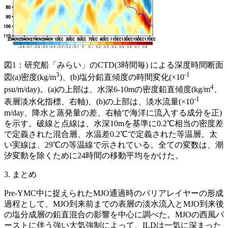
図1：研究船「みらい」のCTD(3時間毎) による深度時間断面
3
-1
図(a)密度(kg/m
)、(b)塩分鉛直傾度の時間変化(×10
4
psu/m/day)。(a)の上部は、水深6-10mの密度鉛直傾度(kg/m
、
-1
表層淡水化指標、右軸)、(b)の上部は、淡水流量(×10
m/day、降水と蒸発量の差、右軸で海洋に流入する成分を正)
を示す。破線と点線は、水深10mを基準に0.2℃相当の密度差
で定義された混合層、水温差0.2℃で定義された等温層。太
い実線は、29℃の等温線で示されている。全ての変数は、潮
汐変動を除くために24時間の移動平均をかけた。
3. まとめ
Pre-YMC中に捉えられたMJO通過時のバリアレイヤーの形成
過程として、MJO到来前までの表層の淡水流入とMJO到来後
の塩分成層の鉛直混合の影響を中心に調べた。MJOの西風バ
ーストに伴う強い大気強制によって、ILDは一気に深まった