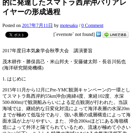
的に発達したスマトラ西岸沖バリアレ
イヤーの形成過程
Posted
on
2017年7月11日
by
motesaku
/
0 Comment
[`evernote` not found]
2017年度日本気象学会秋季大会 講演要旨
茂木耕作・勝俣昌己・米山邦夫・安藤健太郎・長谷川拓也
(海洋研究開発機構)
1. はじめに
2015年11月から12月にPre-YMC観測キャンペーンの一環とし
てスマトラ島西岸約55km沖合(南緯4度、東経102度、水深
500-800m)で観測船みらいによる定点観測が行われた。当該
海域では、継続的な日変化対流によって海洋表層の水深20m
までが極めて低塩分であり、強い表層の成層構造によって海
面水温が上がりやすい。また、沖合200㎞ほどにある海嶺構
造によって外洋と隔てられているため、流速が極めて小さい