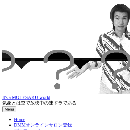
Skip
to
content
It's a MOTESAKU world
気象とは空で放映中の連ドラである
Menu
Home
DMMオンラインサロン登録