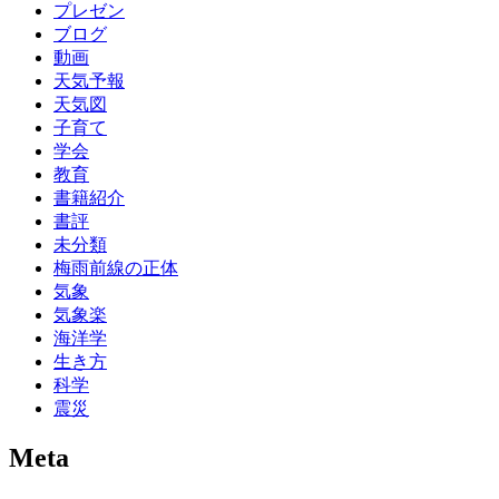
プレゼン
ブログ
動画
天気予報
天気図
子育て
学会
教育
書籍紹介
書評
未分類
梅雨前線の正体
気象
気象楽
海洋学
生き方
科学
震災
Meta