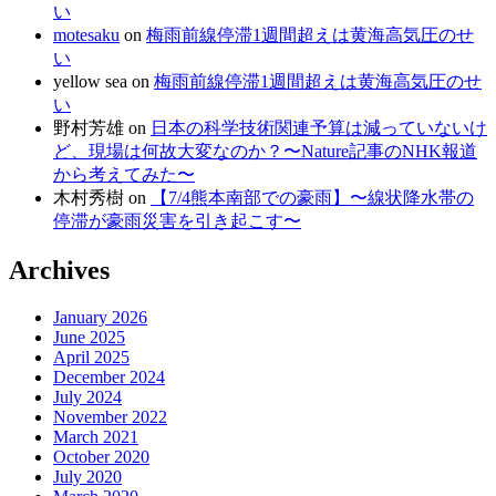
い
motesaku
on
梅雨前線停滞1週間超えは黄海高気圧のせ
い
yellow sea
on
梅雨前線停滞1週間超えは黄海高気圧のせ
い
野村芳雄
on
日本の科学技術関連予算は減っていないけ
ど、現場は何故大変なのか？〜Nature記事のNHK報道
から考えてみた〜
木村秀樹
on
【7/4熊本南部での豪雨】〜線状降水帯の
停滞が豪雨災害を引き起こす〜
Archives
January 2026
June 2025
April 2025
December 2024
July 2024
November 2022
March 2021
October 2020
July 2020