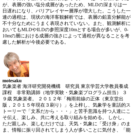
が、表層の強い塩分成層があったため、MLDの深まりは一
日遅れになり、バリアレイヤー層厚が増大した。こうした一
連の過程は、現状の海洋客観解析では、表層の鉛直分解能が
不十分なためにうまく表現されていない。また、観測解析に
おいてもMLDやILDの参照深度10mとする場合が多いが、
0-
10mの層における成層の強さによって過程が異なることを考
慮した解析が今後必要である。
motesaku
気象楽者 海洋研究開発機構 研究員 東京学芸大学教員養成
課程 非常勤講師（地学実験・気象楽プログラム担当） ３
９歳 気象楽者。 ２０１２年「梅雨前線の正体（東京堂出
版，２０１５年現在３刷り）」を上梓し、気象学を童話的ス
トーリーで「文系だから・・・」と苦手意識を持つ人達にこ
そ伝え、楽しみ、共に考える取り組みを始める。 しかし、
ただ親しみ、楽しむだけでは、天気・気象に「受け身」のま
ま、情報に振り回されてしまう人が多いことに気付き、「能