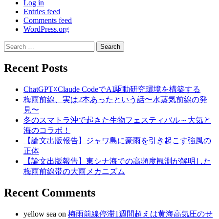
Log in
Entries feed
Comments feed
WordPress.org
Search
for:
Recent Posts
ChatGPT☓Claude CodeでAI駆動研究環境を構築する
梅雨前線、実は2本あったという話〜水蒸気前線の発
見〜
冬のスマトラ沖で起きた生物フェスティバル～大気と
海のコラボ！
【論文出版報告】ジャワ島に豪雨を引き起こす強風の
正体
【論文出版報告】東シナ海での高頻度観測が解明した
梅雨前線帯の大雨メカニズム
Recent Comments
yellow sea
on
梅雨前線停滞1週間超えは黄海高気圧のせ