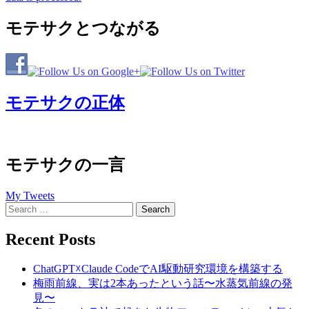
モテサクとつながる
モテサクの正体
モテサクの一言
My Tweets
Search
for:
Recent Posts
ChatGPT☓Claude CodeでAI駆動研究環境を構築する
梅雨前線、実は2本あったという話〜水蒸気前線の発
見〜