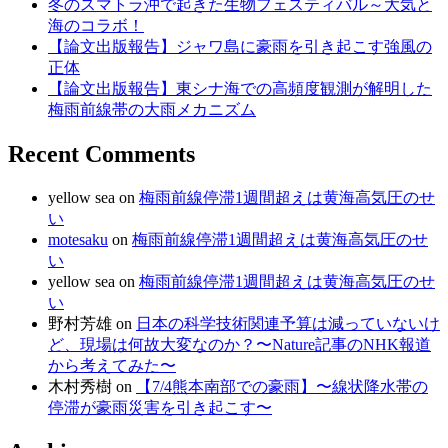
冬のスマトラ沖で起きた生物フェスティバル～大気と
海のコラボ！
【論文出版報告】ジャワ島に豪雨を引き起こす強風の
正体
【論文出版報告】東シナ海での高頻度観測が解明した
梅雨前線帯の大雨メカニズム
Recent Comments
yellow sea
on
梅雨前線停滞1週間超えは黄海高気圧のせ
い
motesaku
on
梅雨前線停滞1週間超えは黄海高気圧のせ
い
yellow sea
on
梅雨前線停滞1週間超えは黄海高気圧のせ
い
野村芳雄
on
日本の科学技術関連予算は減っていないけ
ど、現場は何故大変なのか？〜Nature記事のNHK報道
から考えてみた〜
木村秀樹
on
【7/4熊本南部での豪雨】〜線状降水帯の
停滞が豪雨災害を引き起こす〜