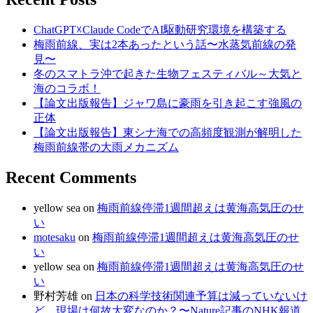
ChatGPT☓Claude CodeでAI駆動研究環境を構築する
梅雨前線、実は2本あったという話〜水蒸気前線の発
見〜
冬のスマトラ沖で起きた生物フェスティバル～大気と
海のコラボ！
【論文出版報告】ジャワ島に豪雨を引き起こす強風の
正体
【論文出版報告】東シナ海での高頻度観測が解明した
梅雨前線帯の大雨メカニズム
Recent Comments
yellow sea
on
梅雨前線停滞1週間超えは黄海高気圧のせ
い
motesaku
on
梅雨前線停滞1週間超えは黄海高気圧のせ
い
yellow sea
on
梅雨前線停滞1週間超えは黄海高気圧のせ
い
野村芳雄
on
日本の科学技術関連予算は減っていないけ
ど、現場は何故大変なのか？〜Nature記事のNHK報道