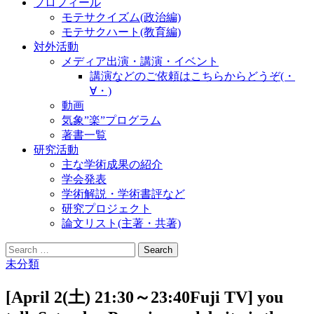
プロフィール
モテサクイズム(政治編)
モテサクハート(教育編)
対外活動
メディア出演・講演・イベント
講演などのご依頼はこちらからどうぞ(・
∀・)
動画
気象”楽”プログラム
著書一覧
研究活動
主な学術成果の紹介
学会発表
学術解説・学術書評など
研究プロジェクト
論文リスト(主著・共著)
Search
for:
未分類
[April 2(土) 21:30～23:40Fuji TV] you