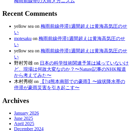
梅雨前線帯の大雨メカニズム
Recent Comments
yellow sea
on
梅雨前線停滞1週間超えは黄海高気圧のせ
い
motesaku
on
梅雨前線停滞1週間超えは黄海高気圧のせ
い
yellow sea
on
梅雨前線停滞1週間超えは黄海高気圧のせ
い
野村芳雄
on
日本の科学技術関連予算は減っていないけ
ど、現場は何故大変なのか？〜Nature記事のNHK報道
から考えてみた〜
木村秀樹
on
【7/4熊本南部での豪雨】〜線状降水帯の
停滞が豪雨災害を引き起こす〜
Archives
January 2026
June 2025
April 2025
December 2024