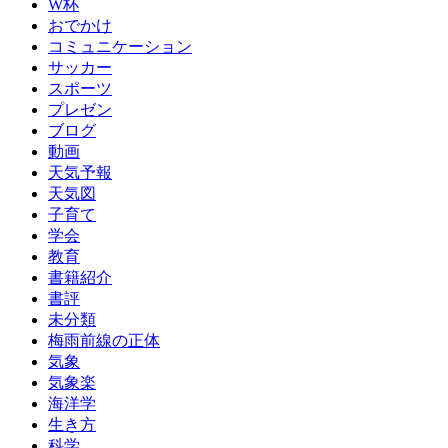
W杯
おでかけ
コミュニケーション
サッカー
スポーツ
プレゼン
ブログ
動画
天気予報
天気図
子育て
学会
教育
書籍紹介
書評
未分類
梅雨前線の正体
気象
気象楽
海洋学
生き方
科学