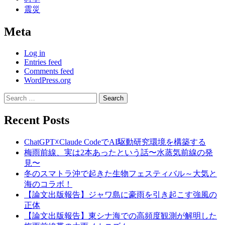
震災
Meta
Log in
Entries feed
Comments feed
WordPress.org
Search
for:
Recent Posts
ChatGPT☓Claude CodeでAI駆動研究環境を構築する
梅雨前線、実は2本あったという話〜水蒸気前線の発
見〜
冬のスマトラ沖で起きた生物フェスティバル～大気と
海のコラボ！
【論文出版報告】ジャワ島に豪雨を引き起こす強風の
正体
【論文出版報告】東シナ海での高頻度観測が解明した