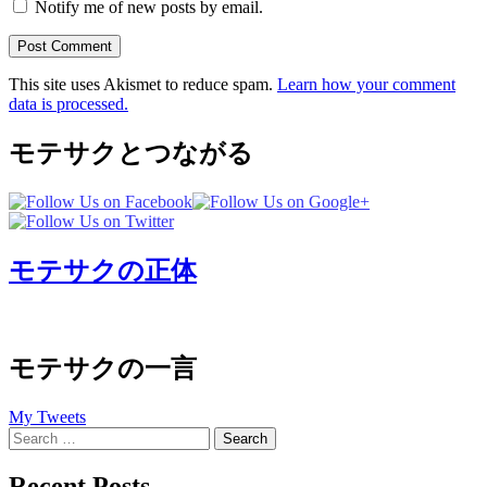
Notify me of new posts by email.
This site uses Akismet to reduce spam.
Learn how your comment
data is processed.
モテサクとつながる
モテサクの正体
モテサクの一言
My Tweets
Search
for:
Recent Posts