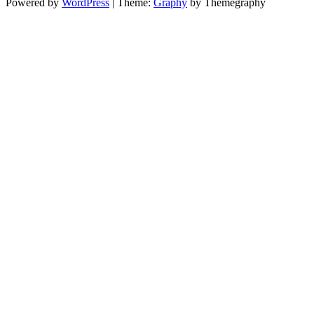
Powered by
WordPress
|
Theme:
Graphy
by Themegraphy