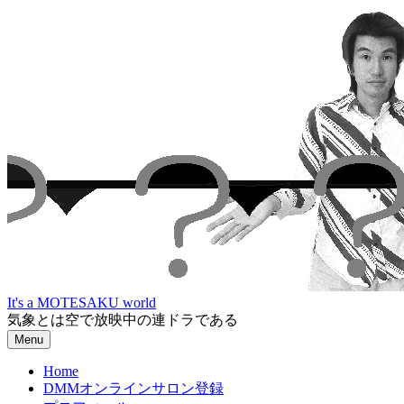
Skip
to
content
It's a MOTESAKU world
気象とは空で放映中の連ドラである
Menu
Home
DMMオンラインサロン登録