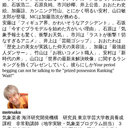
姫、石坂浩二、石原良純、市川紗椰、井上公造、おおた
わ史
絵、加藤諒、カンニング竹山、とにかく明るい安村、
山口敏
太郎が登場、MCは加藤浩次が務める。
安藤は「フィギュア界、かわいそうなアクシデント」、石
坂
は「今すぐプラモデルを始めた方がいい理由」、石原は
「気
象予報士も驚く、衝撃お天気」、市川は「ラストが衝
撃！切
なすぎるアニメ」、井上は「芸能ゴシップ」、おお
たわは
「歴史上の美女が実践した仰天の美容法」、加藤は
「最強超
人ダンサー」、竹山は「お祝いコメント職人」、
安村は「新
時代の丼」、山口は「世界の最新未解決映像」
に関するラン
キングを熱くプレゼンしていく。彼らにしか
Your period
begging can not be talking to the "prized possession Ranking"
Wait!”
motesaku
気象楽者 海洋研究開発機構 研究員 東京学芸大学教員養成
課程 非常勤講師（地学実験・気象楽プログラム担当） ３