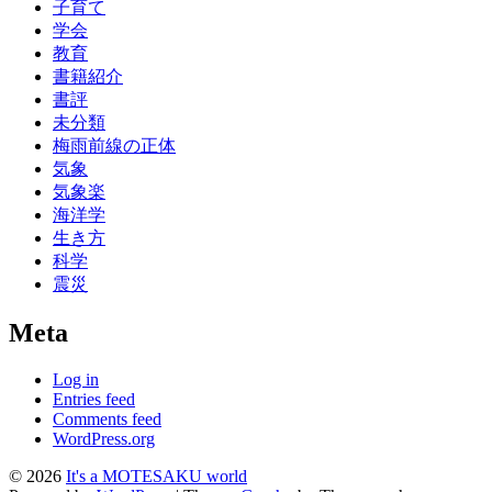
子育て
学会
教育
書籍紹介
書評
未分類
梅雨前線の正体
気象
気象楽
海洋学
生き方
科学
震災
Meta
Log in
Entries feed
Comments feed
WordPress.org
© 2026
It's a MOTESAKU world