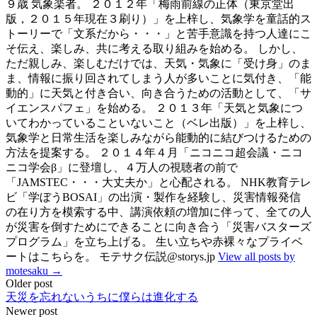
９歳 気象楽者。 ２０１２年「梅雨前線の正体（東京堂出
版，２０１５年現在３刷り）」を上梓し、気象学を童話的ス
トーリーで「文系だから・・・」と苦手意識を持つ人達にこ
そ伝え、楽しみ、共に考える取り組みを始める。 しかし、
ただ親しみ、楽しむだけでは、天気・気象に「受け身」のま
ま、情報に振り回されてしまう人が多いことに気付き、「能
動的」に天気と付き合い、向き合うための活動として、「サ
イエンスパフェ」を始める。 ２０１３年「天気と気象につ
いてわかっていることいないこと（ベレ出版）」を上梓し、
気象学と日常生活を楽しみながら能動的に結びつけるための
方法を提案する。 ２０１４年４月「ニコニコ超会議・ニコ
ニコ学会β」に登壇し、４万人の視聴者の前で
「JAMSTEC・・・大丈夫か」と心配される。 NHK教育テレ
ビ「学ぼうBOSAI」の出演・製作を経験し、災害情報発信
の在り方を模索する中、講演依頼の増加に伴って、全ての人
が災害を倒すためにできることに向き合う「災害バスターズ
プログラム」を立ち上げる。 生い立ちや赤裸々なプライベ
ートはこちらを。 モテサク伝説@storys.jp
View all posts by
motesaku →
Post
Older post
天災を忘れないうちに僕らは進化する
navigation
Newer post