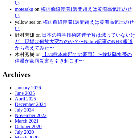
い
motesaku
on
梅雨前線停滞1週間超えは黄海高気圧のせ
い
yellow sea
on
梅雨前線停滞1週間超えは黄海高気圧のせ
い
野村芳雄
on
日本の科学技術関連予算は減っていないけ
ど、現場は何故大変なのか？〜Nature記事のNHK報道
から考えてみた〜
木村秀樹
on
【7/4熊本南部での豪雨】〜線状降水帯の
停滞が豪雨災害を引き起こす〜
Archives
January 2026
June 2025
April 2025
December 2024
July 2024
November 2022
March 2021
October 2020
July 2020
March 2020