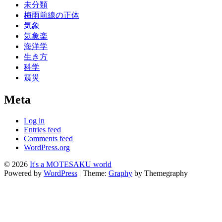
未分類
梅雨前線の正体
気象
気象楽
海洋学
生き方
科学
震災
Meta
Log in
Entries feed
Comments feed
WordPress.org
© 2026
It's a MOTESAKU world
Powered by
WordPress
|
Theme:
Graphy
by Themegraphy