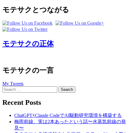
モテサクとつながる
モテサクの正体
モテサクの一言
My Tweets
Search
for:
Recent Posts
ChatGPT☓Claude CodeでAI駆動研究環境を構築する
梅雨前線、実は2本あったという話〜水蒸気前線の発
見〜