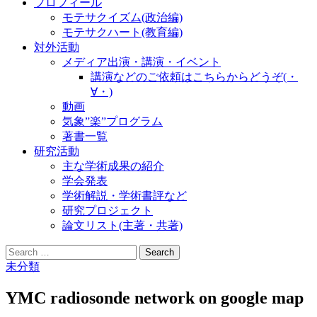
プロフィール
モテサクイズム(政治編)
モテサクハート(教育編)
対外活動
メディア出演・講演・イベント
講演などのご依頼はこちらからどうぞ(・
∀・)
動画
気象”楽”プログラム
著書一覧
研究活動
主な学術成果の紹介
学会発表
学術解説・学術書評など
研究プロジェクト
論文リスト(主著・共著)
Search
for:
未分類
YMC radiosonde network on google map