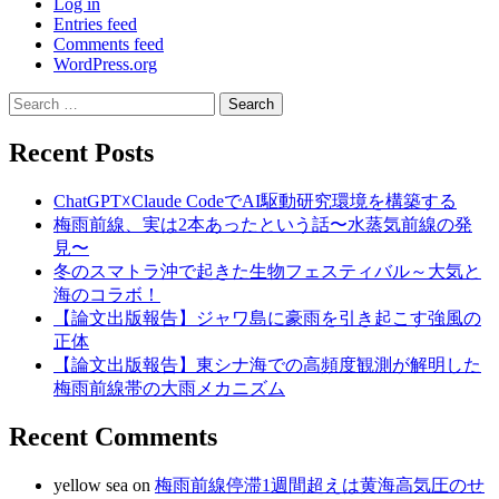
Log in
Entries feed
Comments feed
WordPress.org
Search
for:
Recent Posts
ChatGPT☓Claude CodeでAI駆動研究環境を構築する
梅雨前線、実は2本あったという話〜水蒸気前線の発
見〜
冬のスマトラ沖で起きた生物フェスティバル～大気と
海のコラボ！
【論文出版報告】ジャワ島に豪雨を引き起こす強風の
正体
【論文出版報告】東シナ海での高頻度観測が解明した
梅雨前線帯の大雨メカニズム
Recent Comments
yellow sea
on
梅雨前線停滞1週間超えは黄海高気圧のせ