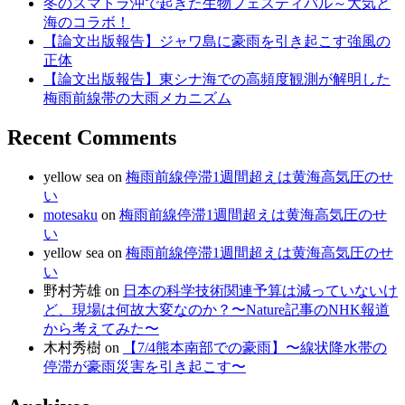
冬のスマトラ沖で起きた生物フェスティバル～大気と
海のコラボ！
【論文出版報告】ジャワ島に豪雨を引き起こす強風の
正体
【論文出版報告】東シナ海での高頻度観測が解明した
梅雨前線帯の大雨メカニズム
Recent Comments
yellow sea
on
梅雨前線停滞1週間超えは黄海高気圧のせ
い
motesaku
on
梅雨前線停滞1週間超えは黄海高気圧のせ
い
yellow sea
on
梅雨前線停滞1週間超えは黄海高気圧のせ
い
野村芳雄
on
日本の科学技術関連予算は減っていないけ
ど、現場は何故大変なのか？〜Nature記事のNHK報道
から考えてみた〜
木村秀樹
on
【7/4熊本南部での豪雨】〜線状降水帯の
停滞が豪雨災害を引き起こす〜