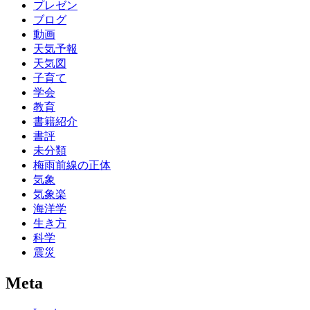
プレゼン
ブログ
動画
天気予報
天気図
子育て
学会
教育
書籍紹介
書評
未分類
梅雨前線の正体
気象
気象楽
海洋学
生き方
科学
震災
Meta