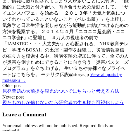
ま、情報に振り回されてしまう人が多いことに気付き、「能
動的」に天気と付き合い、向き合うための活動として、「サ
イエンスパフェ」を始める。 ２０１３年「天気と気象につ
いてわかっていることいないこと（ベレ出版）」を上梓し、
気象学と日常生活を楽しみながら能動的に結びつけるための
方法を提案する。 ２０１４年４月「ニコニコ超会議・ニコ
ニコ学会β」に登壇し、４万人の視聴者の前で
「JAMSTEC・・・大丈夫か」と心配される。 NHK教育テレ
ビ「学ぼうBOSAI」の出演・製作を経験し、災害情報発信
の在り方を模索する中、講演依頼の増加に伴って、全ての人
が災害を倒すためにできることに向き合う「災害バスターズ
プログラム」を立ち上げる。 生い立ちや赤裸々なプライベ
ートはこちらを。 モテサク伝説@storys.jp
View all posts by
motesaku →
Post
Older post
原発問題の大前提を観光のついでにちらっと考える方法
navigation
Newer post
視たものしか信じないなら研究者の生き様も可視化しよう
Leave a Comment
Your email address will not be published.
Required fields are
marked
*