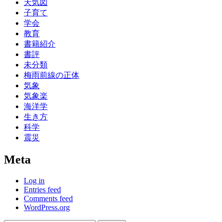
天気図
子育て
学会
教育
書籍紹介
書評
未分類
梅雨前線の正体
気象
気象楽
海洋学
生き方
科学
震災
Meta
Log in
Entries feed
Comments feed
WordPress.org