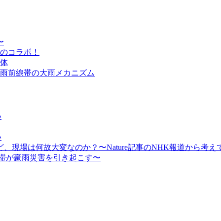
〜
のコラボ！
体
雨前線帯の大雨メカニズム
い
い
現場は何故大変なのか？〜Nature記事のNHK報道から考え
停滞が豪雨災害を引き起こす〜