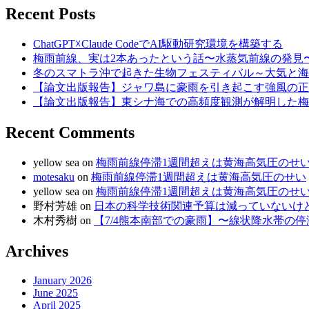
Recent Posts
ChatGPT☓Claude CodeでAI駆動研究環境を構築する
梅雨前線、実は2本あったという話〜水蒸気前線の発見
冬のスマトラ沖で起きた生物フェスティバル～大気と海
【論文出版報告】ジャワ島に豪雨を引き起こす強風の正
【論文出版報告】東シナ海での高頻度観測が解明した梅
Recent Comments
yellow sea
on
梅雨前線停滞1週間超えは黄海高気圧のせ
motesaku
on
梅雨前線停滞1週間超えは黄海高気圧のせい
yellow sea
on
梅雨前線停滞1週間超えは黄海高気圧のせ
野村芳雄
on
日本の科学技術関連予算は減っていないけど、
木村秀樹
on
【7/4熊本南部での豪雨】〜線状降水帯の
Archives
January 2026
June 2025
April 2025