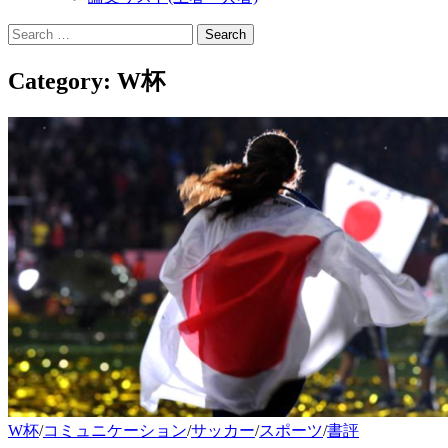
Search
for:
Category:
W杯
W杯
/
コミュニケーション
/
サッカー
/
スポーツ
/
書評