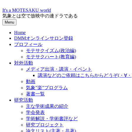
Skip
to
It's a MOTESAKU world
content
気象とは空で放映中の連ドラである
Menu
Home
DMMオンラインサロン登録
プロフィール
モテサクイズム(政治編)
モテサクハート(教育編)
対外活動
メディア出演・講演・イベント
講演などのご依頼はこちらからどうぞ(・∀・
動画
気象”楽”プログラム
著書一覧
研究活動
主な学術成果の紹介
学会発表
学術解説・学術書評など
研究プロジェクト
論文リスト(主著・共著)