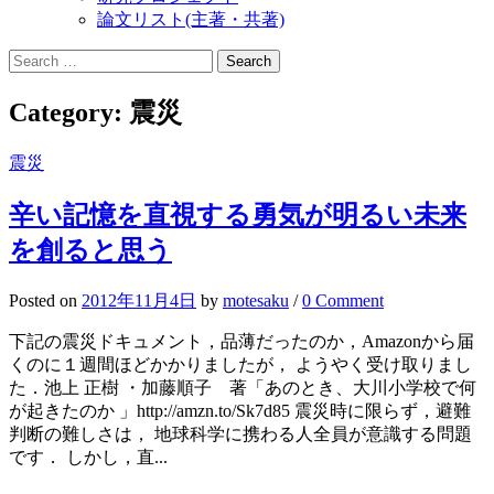
論文リスト(主著・共著)
Search
for:
Category:
震災
震災
辛い記憶を直視する勇気が明るい未来
を創ると思う
Posted
on
2012年11月4日
by
motesaku
/
0 Comment
下記の震災ドキュメント，品薄だったのか，Amazonから届
くのに１週間ほどかかりましたが， ようやく受け取りまし
た．池上 正樹 ・加藤順子 著「あのとき、大川小学校で何
が起きたのか 」http://amzn.to/Sk7d85 震災時に限らず，避難
判断の難しさは， 地球科学に携わる人全員が意識する問題
です． しかし，直...