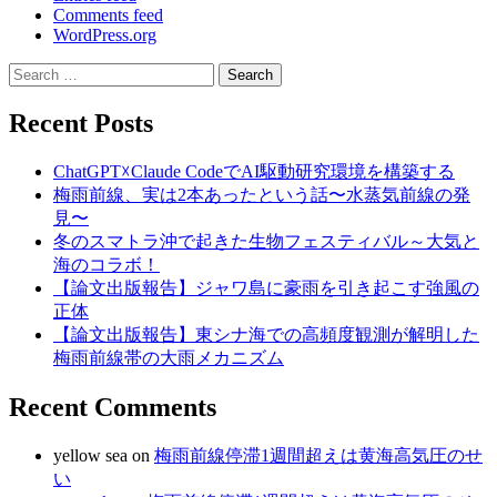
Comments feed
WordPress.org
Search
for:
Recent Posts
ChatGPT☓Claude CodeでAI駆動研究環境を構築する
梅雨前線、実は2本あったという話〜水蒸気前線の発
見〜
冬のスマトラ沖で起きた生物フェスティバル～大気と
海のコラボ！
【論文出版報告】ジャワ島に豪雨を引き起こす強風の
正体
【論文出版報告】東シナ海での高頻度観測が解明した
梅雨前線帯の大雨メカニズム
Recent Comments
yellow sea
on
梅雨前線停滞1週間超えは黄海高気圧のせ
い