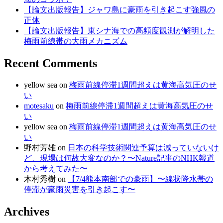
【論文出版報告】ジャワ島に豪雨を引き起こす強風の
正体
【論文出版報告】東シナ海での高頻度観測が解明した
梅雨前線帯の大雨メカニズム
Recent Comments
yellow sea
on
梅雨前線停滞1週間超えは黄海高気圧のせ
い
motesaku
on
梅雨前線停滞1週間超えは黄海高気圧のせ
い
yellow sea
on
梅雨前線停滞1週間超えは黄海高気圧のせ
い
野村芳雄
on
日本の科学技術関連予算は減っていないけ
ど、現場は何故大変なのか？〜Nature記事のNHK報道
から考えてみた〜
木村秀樹
on
【7/4熊本南部での豪雨】〜線状降水帯の
停滞が豪雨災害を引き起こす〜
Archives