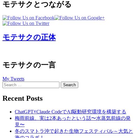
モテサクとつながる
モテサクの正体
モテサクの一言
My Tweets
Search
for:
Recent Posts
ChatGPT☓Claude CodeでAI駆動研究環境を構築する
梅雨前線、実は2本あったという話〜水蒸気前線の発
見〜
冬のスマトラ沖で起きた生物フェスティバル～大気と
海のコラボ！