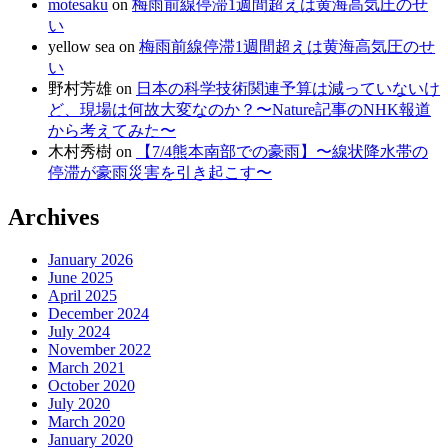
motesaku
on
梅雨前線停滞1週間超えは黄海高気圧のせ
い
yellow sea
on
梅雨前線停滞1週間超えは黄海高気圧のせ
い
野村芳雄
on
日本の科学技術関連予算は減っていないけ
ど、現場は何故大変なのか？〜Nature記事のNHK報道
から考えてみた〜
木村秀樹
on
【7/4熊本南部での豪雨】〜線状降水帯の
停滞が豪雨災害を引き起こす〜
Archives
January 2026
June 2025
April 2025
December 2024
July 2024
November 2022
March 2021
October 2020
July 2020
March 2020
January 2020