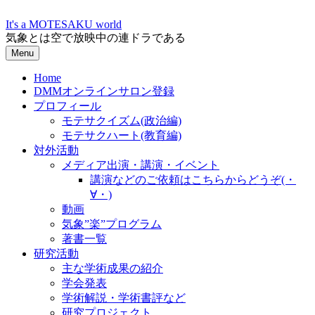
Skip
to
It's a MOTESAKU world
content
気象とは空で放映中の連ドラである
Menu
Home
DMMオンラインサロン登録
プロフィール
モテサクイズム(政治編)
モテサクハート(教育編)
対外活動
メディア出演・講演・イベント
講演などのご依頼はこちらからどうぞ(・
∀・)
動画
気象”楽”プログラム
著書一覧
研究活動
主な学術成果の紹介
学会発表
学術解説・学術書評など
研究プロジェクト