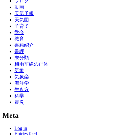
ブログ
動画
天気予報
天気図
子育て
学会
教育
書籍紹介
書評
未分類
梅雨前線の正体
気象
気象楽
海洋学
生き方
科学
震災
Meta
Log in
Entries feed