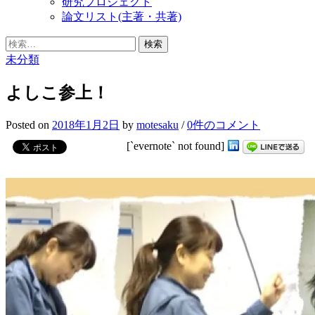
研究プロジェクト
論文リスト(主著・共著)
検
索:
未分類
よしこ参上！
Posted
on
2018年1月2日
by
motesaku
/
0件のコメント
[`evernote` not found]