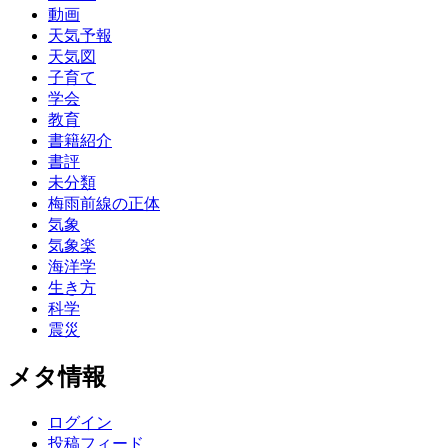
動画
天気予報
天気図
子育て
学会
教育
書籍紹介
書評
未分類
梅雨前線の正体
気象
気象楽
海洋学
生き方
科学
震災
メタ情報
ログイン
投稿フィード