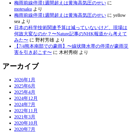
梅雨前線停滞1週間超えは黄海高気圧のせい
に
motesaku
より
梅雨前線停滞1週間超えは黄海高気圧のせい
に
yellow
sea
より
日本の科学技術関連予算は減っていないけど、現場は
何故大変なのか？〜Nature記事のNHK報道から考えて
みた〜
に
野村芳雄
より
【7/4熊本南部での豪雨】〜線状降水帯の停滞が豪雨災
害を引き起こす〜
に
木村秀樹
より
アーカイブ
2026年1月
2025年6月
2025年4月
2024年12月
2024年7月
2022年11月
2021年3月
2020年10月
2020年7月