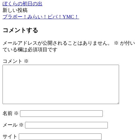
ぼくらの初日の出
稿
新しい投稿
ブラボー！みらい！ビバ！YMC！
ナ
ビ
コメントする
ゲ
メールアドレスが公開されることはありません。
※
が付い
ー
ている欄は必須項目です
シ
コメント
※
ョ
ン
名前
※
メール
※
サイト