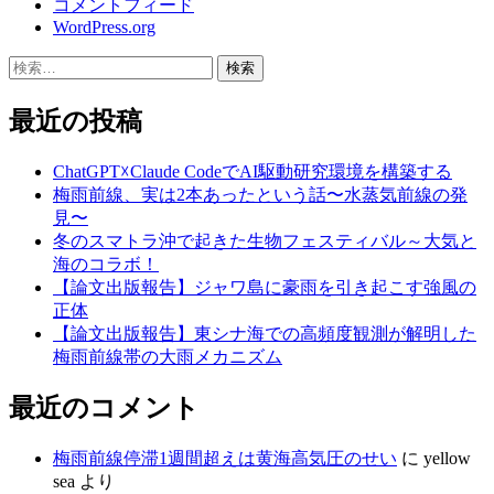
コメントフィード
WordPress.org
検
索:
最近の投稿
ChatGPT☓Claude CodeでAI駆動研究環境を構築する
梅雨前線、実は2本あったという話〜水蒸気前線の発
見〜
冬のスマトラ沖で起きた生物フェスティバル～大気と
海のコラボ！
【論文出版報告】ジャワ島に豪雨を引き起こす強風の
正体
【論文出版報告】東シナ海での高頻度観測が解明した
梅雨前線帯の大雨メカニズム
最近のコメント
梅雨前線停滞1週間超えは黄海高気圧のせい
に
yellow
sea
より