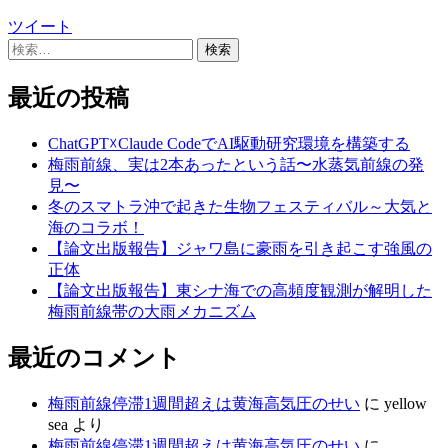
ツイート
検
索:
最近の投稿
ChatGPT☓Claude CodeでAI駆動研究環境を構築する
梅雨前線、実は2本あったという話〜水蒸気前線の発
見〜
冬のスマトラ沖で起きた生物フェスティバル～大気と
海のコラボ！
【論文出版報告】ジャワ島に豪雨を引き起こす強風の
正体
【論文出版報告】東シナ海での高頻度観測が解明した
梅雨前線帯の大雨メカニズム
最近のコメント
梅雨前線停滞1週間超えは黄海高気圧のせい
に
yellow
sea
より
梅雨前線停滞1週間超えは黄海高気圧のせい
に