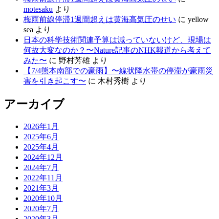
motesaku
より
梅雨前線停滞1週間超えは黄海高気圧のせい
に
yellow
sea
より
日本の科学技術関連予算は減っていないけど、現場は
何故大変なのか？〜Nature記事のNHK報道から考えて
みた〜
に
野村芳雄
より
【7/4熊本南部での豪雨】〜線状降水帯の停滞が豪雨災
害を引き起こす〜
に
木村秀樹
より
アーカイブ
2026年1月
2025年6月
2025年4月
2024年12月
2024年7月
2022年11月
2021年3月
2020年10月
2020年7月
2020年3月