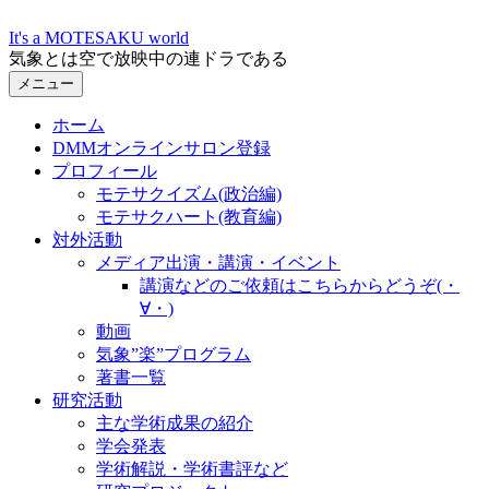
コ
It's a MOTESAKU world
ン
気象とは空で放映中の連ドラである
テ
メニュー
ン
ツ
ホーム
へ
DMMオンラインサロン登録
ス
プロフィール
キ
モテサクイズム(政治編)
ッ
モテサクハート(教育編)
プ
対外活動
メディア出演・講演・イベント
講演などのご依頼はこちらからどうぞ(・
∀・)
動画
気象”楽”プログラム
著書一覧
研究活動
主な学術成果の紹介
学会発表
学術解説・学術書評など