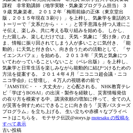
課程 非常勤講師（地学実験・気象楽プログラム担当） ３
９歳 気象楽者。 ２０１２年「梅雨前線の正体（東京堂出
版，２０１５年現在３刷り）」を上梓し、気象学を童話的ス
トーリーで「文系だから・・・」と苦手意識を持つ人達にこ
そ伝え、楽しみ、共に考える取り組みを始める。 しかし、
ただ親しみ、楽しむだけでは、天気・気象に「受け身」のま
ま、情報に振り回されてしまう人が多いことに気付き、「能
動的」に天気と付き合い、向き合うための活動として、「サ
イエンスパフェ」を始める。 ２０１３年「天気と気象につ
いてわかっていることいないこと（ベレ出版）」を上梓し、
気象学と日常生活を楽しみながら能動的に結びつけるための
方法を提案する。 ２０１４年４月「ニコニコ超会議・ニコ
ニコ学会β」に登壇し、４万人の視聴者の前で
「JAMSTEC・・・大丈夫か」と心配される。 NHK教育テレ
ビ「学ぼうBOSAI」の出演・製作を経験し、災害情報発信
の在り方を模索する中、講演依頼の増加に伴って、全ての人
が災害を倒すためにできることに向き合う「災害バスターズ
プログラム」を立ち上げる。 生い立ちや赤裸々なプライベ
ートはこちらを。 モテサク伝説@storys.jp
motesaku の投稿を
すべて表示
古い投稿
投