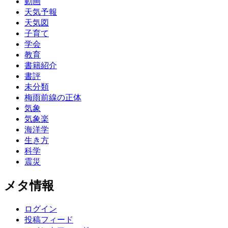
動画
天気予報
天気図
子育て
学会
教育
書籍紹介
書評
未分類
梅雨前線の正体
気象
気象楽
海洋学
生き方
科学
震災
メタ情報
ログイン
投稿フィード